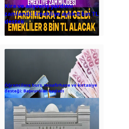
Kira ve alışveriş yardımı
zamlandı: Emekliye aylık 8 bin TL
destek
Öğrencilere burs, misafirhane ve kırtasiye
desteği: Başvurular başladı