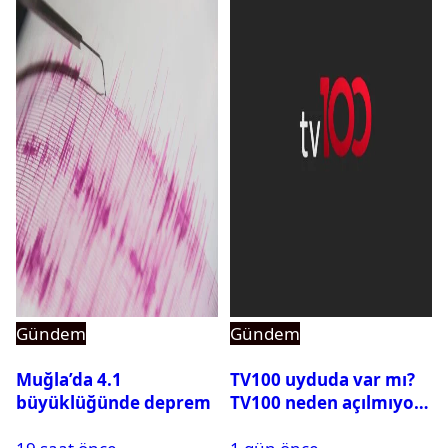
Gündem
Gündem
Muğla’da 4.1
TV100 uyduda var mı?
büyüklüğünde deprem
TV100 neden açılmıyor?