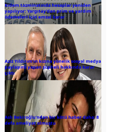
Kıdem tazminatında hesaplar yeniden
yapılıyor: Yargıtay’dan prim ve yardım
ödemeleri için emsal karar
Aziz Yıldırım’ın kızına yönelik sosyal medya
paylaşımı yapan şüpheli hakkında karar
çıktı
Aslı Bekiroğlu’ndan bir kötü haber daha: 8
defa ameliyat olmuştu