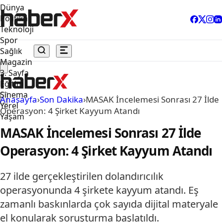
Dünya
Politika
Teknoloji
Spor
Sağlık
Magazin
3. Sayfa
Eğitim
Sinema
Anasayfa
›
Son Dakika
›
MASAK İncelemesi Sonrası 27 İlde
Yerel
Operasyon: 4 Şirket Kayyum Atandı
Yaşam
MASAK İncelemesi Sonrası 27 İlde
Operasyon: 4 Şirket Kayyum Atandı
27 ilde gerçekleştirilen dolandırıcılık
operasyonunda 4 şirkete kayyum atandı. Eş
zamanlı baskınlarda çok sayıda dijital materyale
el konularak soruşturma başlatıldı.