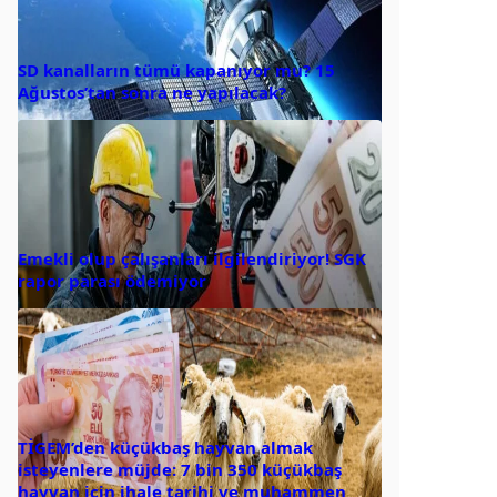
SD kanalların tümü kapanıyor mu? 15
Ağustos’tan sonra ne yapılacak?
Emekli olup çalışanları ilgilendiriyor! SGK
rapor parası ödemiyor
TİGEM’den küçükbaş hayvan almak
isteyenlere müjde: 7 bin 350 küçükbaş
hayvan için ihale tarihi ve muhammen