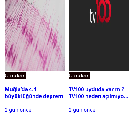
Gündem
Gündem
Muğla’da 4.1
TV100 uyduda var mı?
büyüklüğünde deprem
TV100 neden açılmıyor?
2 gün önce
2 gün önce