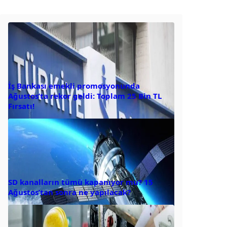
İş Bankası emekli promosyonunda
Ağustos’ta rekor geldi: Toplam 25 Bin TL
Fırsatı!
SD kanalların tümü kapanıyor mu? 15
Ağustos’tan sonra ne yapılacak?