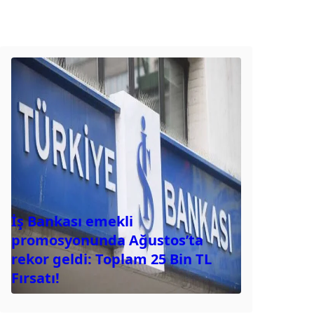
İş Bankası emekli
promosyonunda Ağustos’ta
rekor geldi: Toplam 25 Bin TL
Fırsatı!