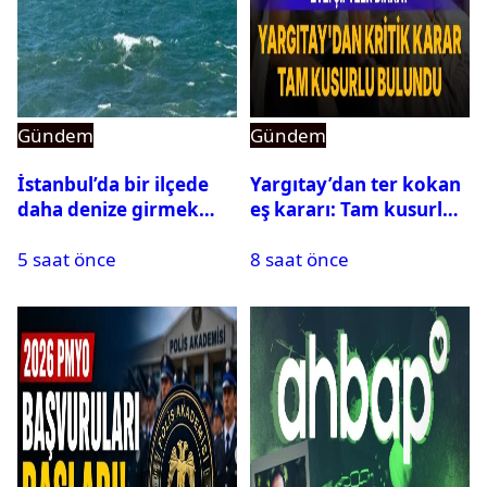
Gündem
Gündem
İstanbul’da bir ilçede
Yargıtay’dan ter kokan
daha denize girmek
eş kararı: Tam kusurlu
yasaklandı
bulundu
5 saat önce
8 saat önce