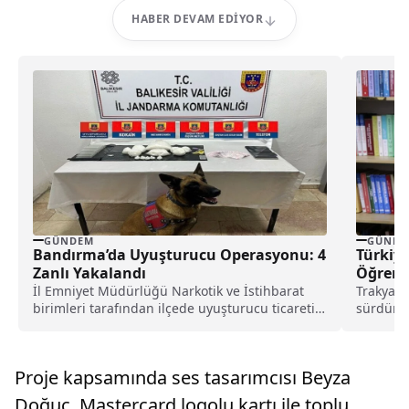
HABER DEVAM EDIYOR
GÜNDEM
GÜNDE
Bandırma’da Uyuşturucu Operasyonu: 4
Türkiye
Zanlı Yakalandı
Öğrenci
Üzüntü
İl Emniyet Müdürlüğü Narkotik ve İstihbarat
Trakya Ü
birimleri tarafından ilçede uyuşturucu ticareti
sürdüren
yapılacağı bilgisi alındı.Şüpheli...
nedeniyl
duyuyor.
Proje kapsamında ses tasarımcısı Beyza
Doğuç, Mastercard logolu kartı ile toplu