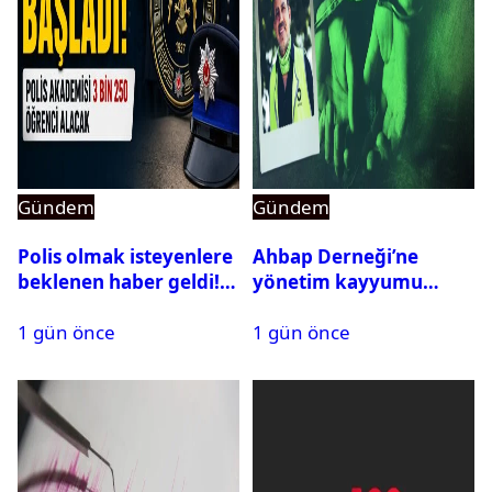
Gündem
Gündem
Polis olmak isteyenlere
Ahbap Derneği’ne
beklenen haber geldi!
yönetim kayyumu
PMYO başvuruları açıldı
atandı: Kapatma davası
1 gün önce
1 gün önce
açıldı