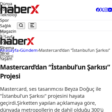
Dünya
Politika
Teknoloji
Spor
Sağlık
Magazin
3. Sayfa
Eğitim
Sinema
Anasayfa
›
Gündem
›
Mastercard’dan “İstanbul’un Şarkısı”
Yerel
Projesi
Yaşam
Mastercard’dan “İstanbul’un Şarkısı”
Projesi
Mastercard, ses tasarımcısı Beyza Doğuç ile
"İstanbul'un Şarkısı" projesini hayata
geçirdi.Şirketten yapılan açıklamaya göre,
dünyada metropollerin de dahil olduğu 300'ü