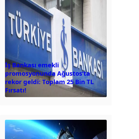
İş Bankası emekli
promosyonunda Ağustos’ta
rekor geldi: Toplam 25 Bin TL
Fırsatı!