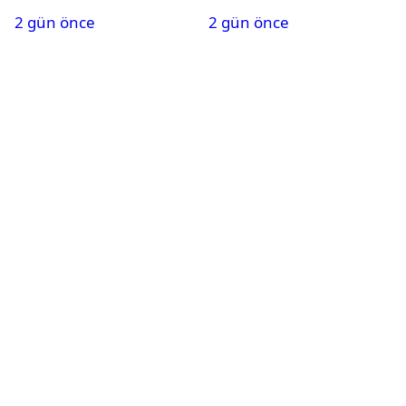
generali Özlem
2 gün önce
2 gün önce
Karapınar hakkında
dikkat çeken detay
ortaya çıktı