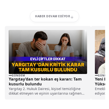
HABER DEVAM EDIYOR
GÜNDEM
GÜNDE
Yargıtay’dan ter kokan eş kararı: Tam
Yeni Em
kusurlu bulundu
Yüksek
Yargıtay 2. Hukuk Dairesi, kişisel temizliğine
Emeklili
dikkat etmeyen ve eşinin uyarılarına rağmen
ediyor. 
duş almayarak sürekli ter kokan kocayı tam
emeklili
kusurlu buldu. Bu kapsamda çiftin
boşanmasına karar verilirken, kocanın 360 bin