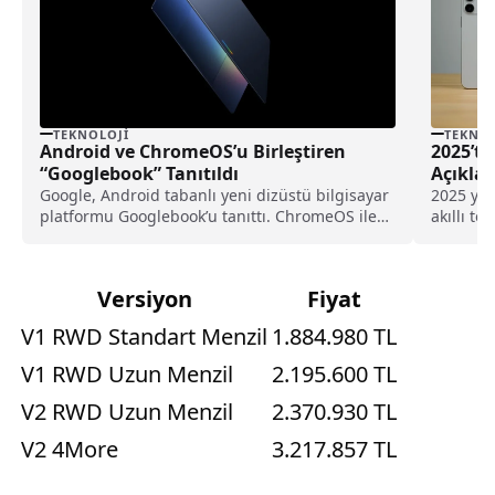
TEKNOLOJI
TEKNOL
Android ve ChromeOS’u Birleştiren
2025’te
“Googlebook” Tanıtıldı
Açıklan
Google, Android tabanlı yeni dizüstü bilgisayar
2025 yıl
platformu Googlebook’u tanıttı. ChromeOS ile
akıllı te
Android’i tek yapıda birleştiren sistem; Gemini
modeller
destekli yapay zeka özellikleri, telefon
segment 
entegrasyonu ve yeni nesil dizüstü deneyimi
ilgi görd
Versiyon
Fiyat
sunacak.
modeller.
V1 RWD Standart Menzil
1.884.980 TL
V1 RWD Uzun Menzil
2.195.600 TL
V2 RWD Uzun Menzil
2.370.930 TL
V2 4More
3.217.857 TL