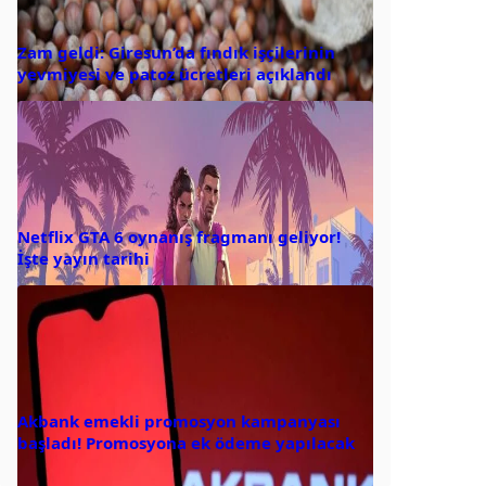
Zam geldi: Giresun’da fındık işçilerinin
yevmiyesi ve patoz ücretleri açıklandı
Netflix GTA 6 oynanış fragmanı geliyor!
İşte yayın tarihi
Akbank emekli promosyon kampanyası
başladı! Promosyona ek ödeme yapılacak