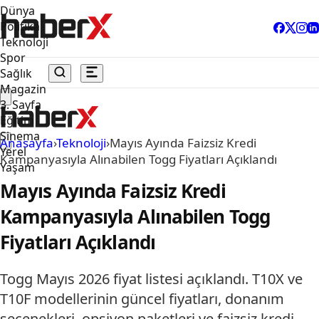
Dünya
Politika
Teknoloji
Spor
Sağlık
Magazin
3. Sayfa
Eğitim
Sinema
Anasayfa
›
Teknoloji
›
Mayıs Ayında Faizsiz Kredi
Yerel
Kampanyasıyla Alınabilen Togg Fiyatları Açıklandı
Yaşam
Mayıs Ayında Faizsiz Kredi
Kampanyasıyla Alınabilen Togg
Fiyatları Açıklandı
Togg Mayıs 2026 fiyat listesi açıklandı. T10X ve
T10F modellerinin güncel fiyatları, donanım
seçenekleri, opsiyon paketleri ve faizsiz kredi