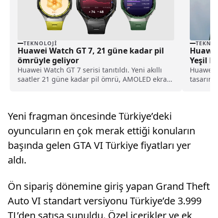
TEKNOLOJI
TEKNOL
Huawei Watch GT 7, 21 güne kadar pil
Huawei
ömrüyle geliyor
Yeşil R
Huawei Watch GT 7 serisi tanıtıldı. Yeni akıllı
Huawei, 
saatler 21 güne kadar pil ömrü, AMOLED ekran,
tasarım 
EKG, GPS ve gelişmiş spor özellikleri sunuyor.
seçeneği
Yeni fragman öncesinde Türkiye’deki
oyuncuların en çok merak ettiği konuların
başında gelen GTA VI Türkiye fiyatları yer
aldı.
Ön sipariş dönemine giriş yapan Grand Theft
Auto VI standart versiyonu Türkiye’de 3.999
TL’den satışa sunuldu. Özel içerikler ve ek