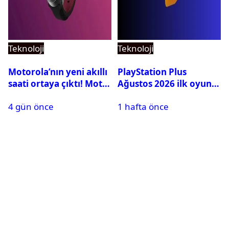
Teknoloji
Teknoloji
Motorola’nın yeni akıllı
PlayStation Plus
saati ortaya çıktı! Moto
Ağustos 2026 ilk oyunu
Watch Ultra ilk kez
belli oldu
4 gün önce
1 hafta önce
görüntülendi