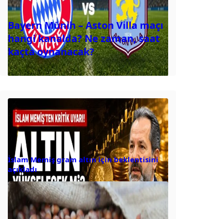
Bayern Münih – Aston Villa maçı
hangi kanalda? Ne zaman, saat
kaçta oynanacak?
İslam Memiş gram altın için beklentisini
açıkladı