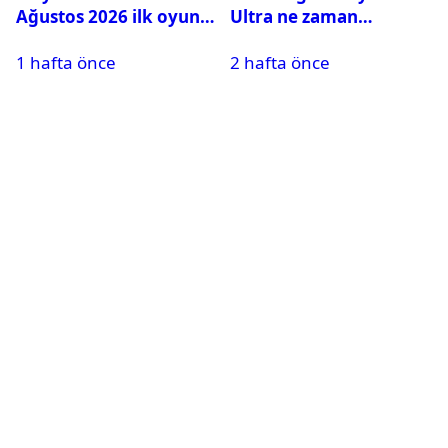
Ağustos 2026 ilk oyunu
Ultra ne zaman
belli oldu
çıkacak? Özellikleri ve
1 hafta önce
2 hafta önce
çıkış tarihi belli oldu
mu?