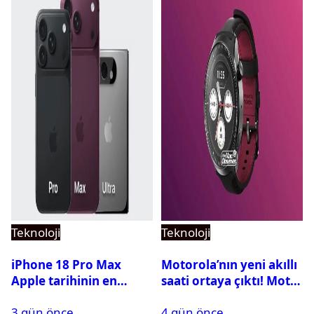
Teknoloji
Teknoloji
iPhone 18 Pro Max
Motorola’nın yeni akıllı
Apple tarihinin en
saati ortaya çıktı! Moto
pahalı iPhone’u olabilir
Watch Ultra ilk kez
3 gün önce
4 gün önce
görüntülendi