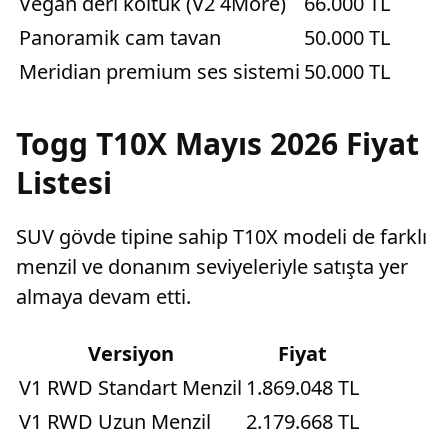
Vegan deri koltuk (V2 4More)
66.000 TL
Panoramik cam tavan
50.000 TL
Meridian premium ses sistemi
50.000 TL
Siyah tavan ve yan aynalar
50.000 TL
Togg T10X Mayıs 2026 Fiyat
Listesi
SUV gövde tipine sahip T10X modeli de farklı
menzil ve donanım seviyeleriyle satışta yer
almaya devam etti.
Versiyon
Fiyat
V1 RWD Standart Menzil
1.869.048 TL
V1 RWD Uzun Menzil
2.179.668 TL