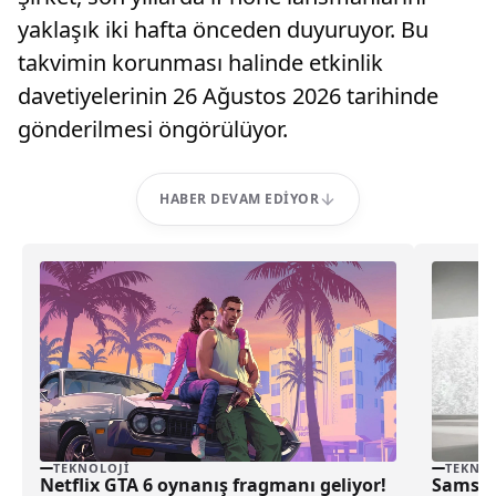
yaklaşık iki hafta önceden duyuruyor. Bu
takvimin korunması halinde etkinlik
davetiyelerinin 26 Ağustos 2026 tarihinde
gönderilmesi öngörülüyor.
HABER DEVAM EDIYOR
TEKNOLOJI
TEKNOL
Netflix GTA 6 oynanış fragmanı geliyor!
Samsun