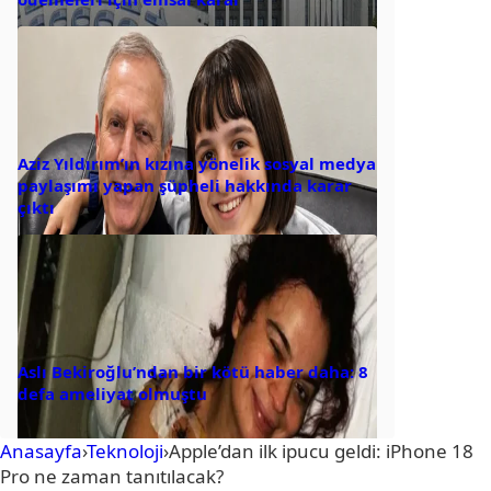
Aziz Yıldırım’ın kızına yönelik sosyal medya
paylaşımı yapan şüpheli hakkında karar
çıktı
Aslı Bekiroğlu’ndan bir kötü haber daha: 8
defa ameliyat olmuştu
Anasayfa
›
Teknoloji
›
Apple’dan ilk ipucu geldi: iPhone 18
Pro ne zaman tanıtılacak?