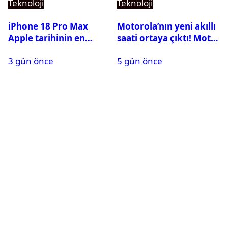
Teknoloji
Teknoloji
iPhone 18 Pro Max
Motorola’nın yeni akıllı
Apple tarihinin en
saati ortaya çıktı! Moto
pahalı iPhone’u olabilir
Watch Ultra ilk kez
3 gün önce
5 gün önce
görüntülendi