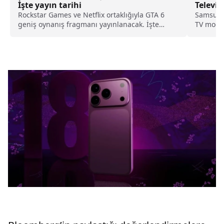
İşte yayın tarihi
Televiz
Rockstar Games ve Netflix ortaklığıyla GTA 6
Samsung,
geniş oynanış fragmanı yayınlanacak. İşte
TV model
fragman yayın tarihi...
yapay ze
sunuyor.