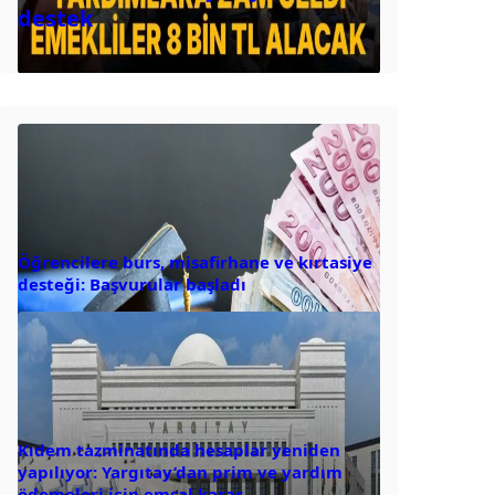
destek
Öğrencilere burs, misafirhane ve kırtasiye
desteği: Başvurular başladı
Kıdem tazminatında hesaplar yeniden
yapılıyor: Yargıtay’dan prim ve yardım
ödemeleri için emsal karar