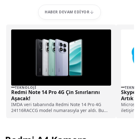
HABER DEVAM EDIYOR
TEKNOLOJI
TEKNOL
Redmi Note 14 Pro 4G Çin Sınırlarını
Skype 
Aşacak!
Artık M
IMDA veri tabanında Redmi Note 14 Pro 4G
Microsof
24116RACCG model numarasıyla yer aldı. Bu...
iletişim
sona erdi