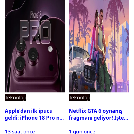
Teknoloji
Teknoloji
Apple’dan ilk ipucu
Netflix GTA 6 oynanış
geldi: iPhone 18 Pro ne
fragmanı geliyor! İşte
zaman tanıtılacak?
yayın tarihi
13 saat önce
1 gün önce