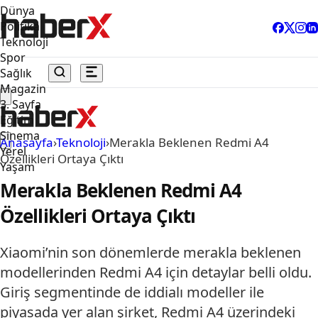
Dünya
Politika
Teknoloji
Spor
Sağlık
Magazin
3. Sayfa
Eğitim
Sinema
Anasayfa
›
Teknoloji
›
Merakla Beklenen Redmi A4
Yerel
Özellikleri Ortaya Çıktı
Yaşam
Merakla Beklenen Redmi A4
Özellikleri Ortaya Çıktı
Xiaomi’nin son dönemlerde merakla beklenen
modellerinden Redmi A4 için detaylar belli oldu.
Giriş segmentinde de iddialı modeller ile
piyasada yer alan şirket, Redmi A4 üzerindeki