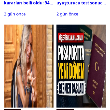
kararları belli oldu: 94
uyuşturucu test sonucu
isim terfi etti
belli oldu
2 gün önce
2 gün önce