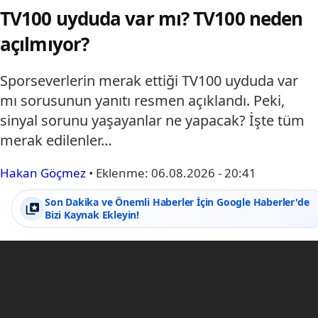
TV100 uyduda var mı? TV100 neden
açılmıyor?
Sporseverlerin merak ettiği TV100 uyduda var
mı sorusunun yanıtı resmen açıklandı. Peki,
sinyal sorunu yaşayanlar ne yapacak? İşte tüm
merak edilenler…
Hakan Göçmez
•
Eklenme:
06.08.2026 - 20:41
Son Dakika ve Önemli Haberler İçin Google Haberler'de
Bizi Kaynak Ekleyin!