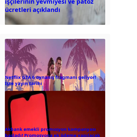
işçilerinin yevmiyesi ve patoz
ücretleri açıklandı
Netflix GTA 6 oynanış fragmanı geliyor!
İşte yayın tarihi
Akbank emekli promosyon kampanyası
başladı! Promosyona ek ödeme yapılacak