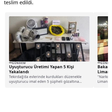
teslim edildi.
GÜNDEM
GÜNDE
Uyuşturucu Üretimi Yapan 5 Kişi
Bakan 
Yakalandı
Limanı
Tekirdağ'da evlerinde kurdukları düzenekle
"Narkog
uyuşturucu imal eden 5 şüpheli gözaltına
Limanı'n
alındı. İl Jandarma Komutanlığı...
şüpheli ş