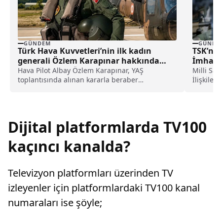
GÜNDEM
GÜNDE
Türk Hava Kuvvetleri’nin ilk kadın
TSK’nı
generali Özlem Karapınar hakkında
İmha Ed
dikkat çeken detay ortaya çıktı
Hava Pilot Albay Özlem Karapınar, YAŞ
Milli Sa
toplantısında alınan kararla beraber
İlişkiler
tuğgeneral rütbesine terfi edilmiş ve böylece,
Bakanlık'
Türk Hava Kuvvetleri'nin ilk kadın generali
olmuştu. Karapınar'ın dedesine ve amcasının
da gazi olduğu öğrenildi.
Dijital platformlarda TV100
kaçıncı kanalda?
Televizyon platformları üzerinden TV
izleyenler için platformlardaki TV100 kanal
numaraları ise şöyle;