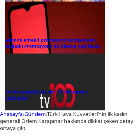
Akbank emekli promosyon kampanyası
başladı! Promosyona ek ödeme yapılacak
TV100 uyduda var mı? TV100 neden
açılmıyor?
Anasayfa
›
Gündem
›
Türk Hava Kuvvetleri’nin ilk kadın
generali Özlem Karapınar hakkında dikkat çeken detay
ortaya çıktı