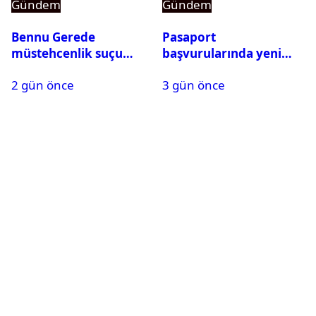
Gündem
Gündem
Bennu Gerede
Pasaport
müstehcenlik suçu
başvurularında yeni
kapsamında gözaltına
dönem başladı
2 gün önce
3 gün önce
alındı