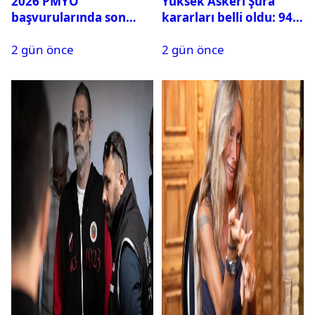
2026 PMYO
Yüksek Askeri Şura
başvurularında son
kararları belli oldu: 94
durum ne?
isim terfi etti
2 gün önce
2 gün önce