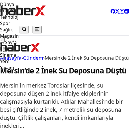
Dünya
Politika
Teknoloji
Spor
Sağlık
Magazin
3. Sayfa
Eğitim
Sinema
Anasayfa
›
Gündem
›
Mersin’de 2 İnek Su Deposuna Düştü
Yerel
Yaşam
Mersin’de 2 İnek Su Deposuna Düştü
Mersin'in merkez Toroslar ilçesinde, su
deposuna düşen 2 inek itfaiye ekiplerinin
çalışmasıyla kurtarıldı. Atlılar Mahallesi'nde bir
besi çiftliğinde 2 inek, 7 metrelik su deposuna
düştü. Çiftlik çalışanları, kendi imkanlarıyla
inekleri…