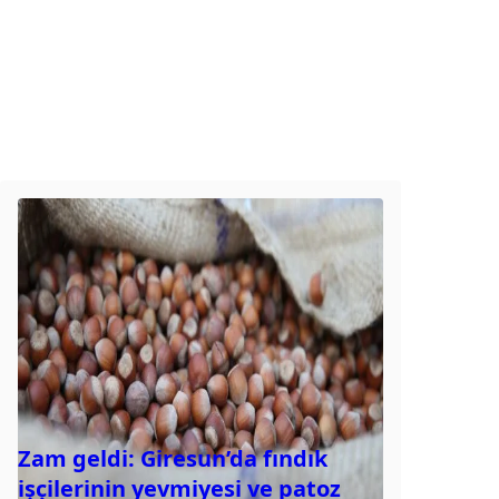
Zam geldi: Giresun’da fındık
işçilerinin yevmiyesi ve patoz