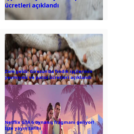
ücretleri açıklandı
Zam geldi: Giresun’da fındık işçilerinin
yevmiyesi ve patoz ücretleri açıklandı
Netflix GTA 6 oynanış fragmanı geliyor!
İşte yayın tarihi