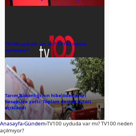
TV100 uyduda var mı? TV100 neden
açılmıyor?
Tarım Bakanlığı’nın hibe ödemeleri
hesaplara yattı: Toplam destek tutarı
açıklandı
Anasayfa
›
Gündem
›
TV100 uyduda var mı? TV100 neden
açılmıyor?