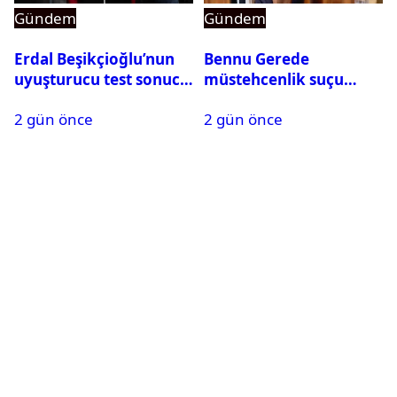
Gündem
Gündem
Erdal Beşikçioğlu’nun
Bennu Gerede
uyuşturucu test sonucu
müstehcenlik suçu
belli oldu
kapsamında gözaltına
2 gün önce
2 gün önce
alındı