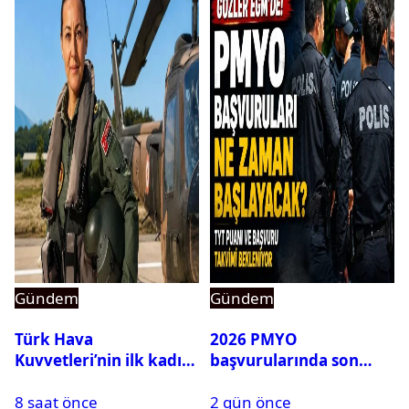
Gündem
Gündem
Türk Hava
2026 PMYO
Kuvvetleri’nin ilk kadın
başvurularında son
generali Özlem
durum ne?
8 saat önce
2 gün önce
Karapınar hakkında