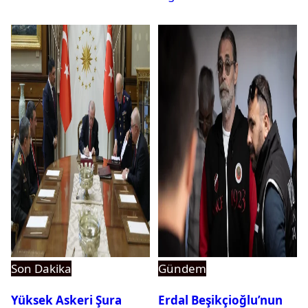
dikkat çeken detay
ortaya çıktı
Son Dakika
Gündem
Yüksek Askeri Şura
Erdal Beşikçioğlu’nun