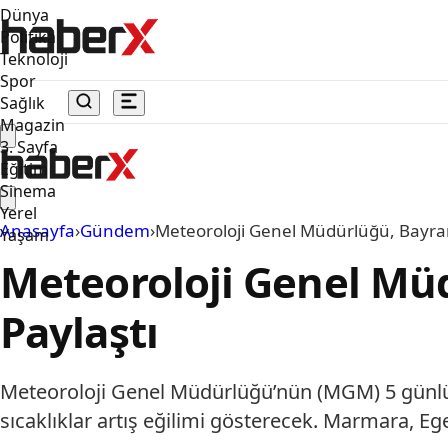
Dünya
Politika
Teknoloji
Spor
Sağlık
Magazin
3. Sayfa
Eğitim
Sinema
Yerel
Anasayfa
›
Gündem
›
Meteoroloji Genel Müdürlüğü, Bayr
Yaşam
Meteoroloji Genel M
Paylaştı
Meteoroloji Genel Müdürlüğü’nün (MGM) 5 günlü
sıcaklıklar artış eğilimi gösterecek. Marmara, Eg