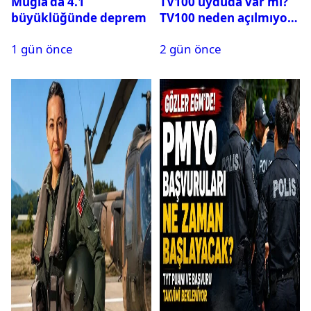
Muğla’da 4.1
TV100 uyduda var mı?
büyüklüğünde deprem
TV100 neden açılmıyor?
1 gün önce
2 gün önce