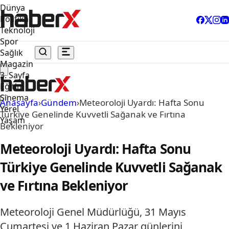
Dünya
Politika
Teknoloji
Spor
Sağlık
Magazin
3. Sayfa
Eğitim
Sinema
Anasayfa
›
Gündem
›
Meteoroloji Uyardı: Hafta Sonu
Yerel
Türkiye Genelinde Kuvvetli Sağanak ve Fırtına
Yaşam
Bekleniyor
Meteoroloji Uyardı: Hafta Sonu
Türkiye Genelinde Kuvvetli Sağanak
ve Fırtına Bekleniyor
Meteoroloji Genel Müdürlüğü, 31 Mayıs
Cumartesi ve 1 Haziran Pazar günlerini