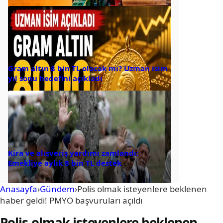
Gram altın 8 bin TL olacak mı? Uzman isim
yıl sonu hedefini açıkladı
Kira ve alışveriş yardımı zamlandı:
Emekliye aylık 8 bin TL destek
Anasayfa
›
Gündem
›
Polis olmak isteyenlere beklenen
haber geldi! PMYO başvuruları açıldı
Polis olmak isteyenlere beklenen