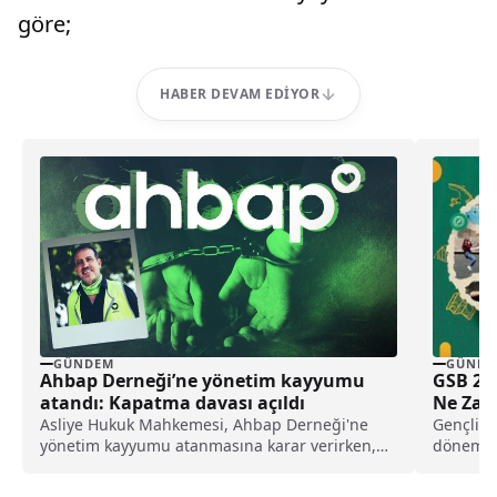
göre;
HABER DEVAM EDIYOR
GÜNDEM
GÜNDE
Ahbap Derneği’ne yönetim kayyumu
GSB 20
atandı: Kapatma davası açıldı
Ne Zam
Asliye Hukuk Mahkemesi, Ahbap Derneği'ne
Gençlik v
yönetim kayyumu atanmasına karar verirken,
dönemine
İstanbul Cumhuriyet Başsavcılığı ise, derneğin
Kampları
kapatılması için Asliye Hukuk Mahkemesi'ne