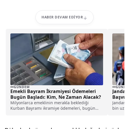
HABER DEVAM EDIYOR
GÜNDEM
GÜNDE
Emekli Bayram İkramiyesi Ödemeleri
Jandar
Bugün Başladı: Kim, Ne Zaman Alacak?
Başvur
Milyonlarca emeklinin merakla beklediği
Jandarma
Kurban Bayramı ikramiye ödemeleri, bugün
bin uzma
itibarıyla başladı. Çalışma ve Sosyal...
Resmî...