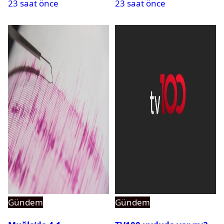
23 saat önce
23 saat önce
açıldı
Gündem
Gündem