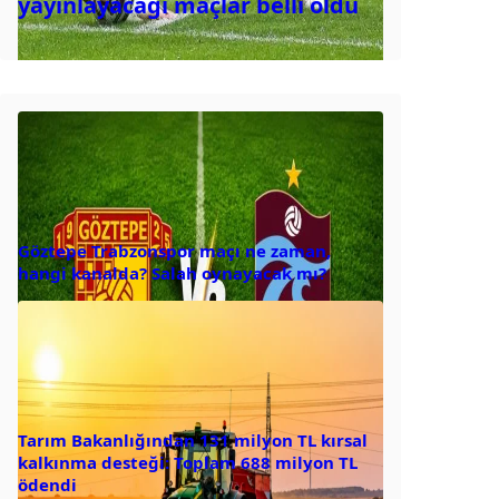
yayınlayacağı maçlar belli oldu
Göztepe Trabzonspor maçı ne zaman,
hangi kanalda? Salah oynayacak mı?
Tarım Bakanlığından 131 milyon TL kırsal
kalkınma desteği: Toplam 688 milyon TL
ödendi