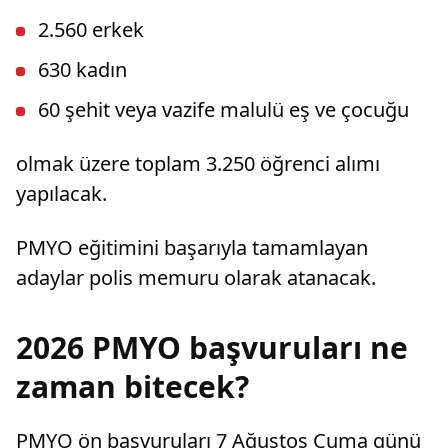
dava açtı.
2.560 erkek
630 kadın
60 şehit veya vazife malulü eş ve çocuğu
olmak üzere toplam 3.250 öğrenci alımı
yapılacak.
PMYO eğitimini başarıyla tamamlayan
adaylar polis memuru olarak atanacak.
2026 PMYO başvuruları ne
zaman bitecek?
PMYO ön başvuruları 7 Ağustos Cuma günü