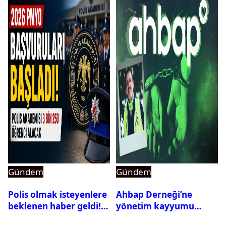
Gündem
Gündem
Polis olmak isteyenlere
Ahbap Derneği’ne
beklenen haber geldi!
yönetim kayyumu
PMYO başvuruları açıldı
atandı: Kapatma davası