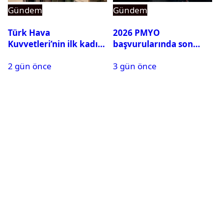
Gündem
Gündem
Türk Hava
2026 PMYO
Kuvvetleri’nin ilk kadın
başvurularında son
generali Özlem
durum ne?
2 gün önce
3 gün önce
Karapınar hakkında
dikkat çeken detay
ortaya çıktı