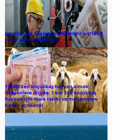
Emekli olup çalışanları ilgilendiriyor! SGK
rapor parası ödemiyor
TİGEM’den küçükbaş hayvan almak
isteyenlere müjde: 7 bin 350 küçükbaş
hayvan için ihale tarihi ve muhammen
bedeli açıklandı