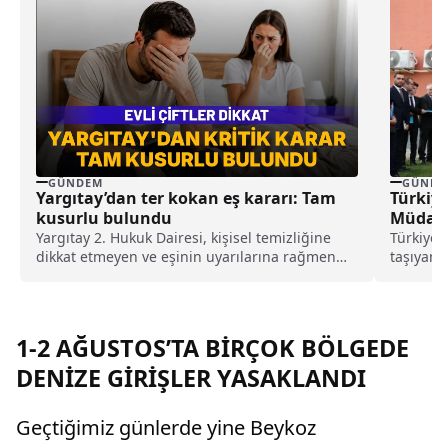
GÜNDEM
GÜNDE
Yargıtay’dan ter kokan eş kararı: Tam
Türkiye
kusurlu bulundu
Müdahal
Yargıtay 2. Hukuk Dairesi, kişisel temizliğine
Türkiye’d
dikkat etmeyen ve eşinin uyarılarına rağmen
taşıyan 
duş almayarak sürekli ter kokan kocayı tam
Temelli 
kusurlu buldu. Bu kapsamda çiftin
uygulama
boşanmasına karar verilirken, kocanın 360 bin
lira tazminat ödemesine karar verildi.
1-2 AĞUSTOS’TA BİRÇOK BÖLGEDE
DENİZE GİRİŞLER YASAKLANDI
Geçtiğimiz günlerde yine Beykoz