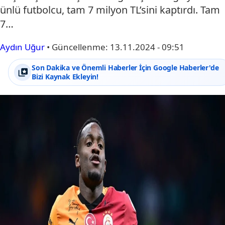
ünlü futbolcu, tam 7 milyon TL’sini kaptırdı. Tam
7…
Aydın Uğur
•
Güncellenme:
13.11.2024 - 09:51
Son Dakika ve Önemli Haberler İçin Google Haberler'de
Bizi Kaynak Ekleyin!