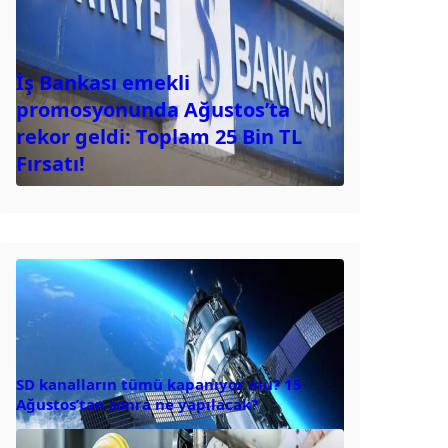
İş Bankası emekli
promosyonunda Ağustos’ta
rekor geldi: Toplam 25 Bin TL
Fırsatı!
SD kanalların tümü kapanıyor mu? 15
Ağustos’tan sonra ne yapılacak?