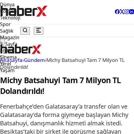
Dünya
Politika
Teknoloji
Spor
Sağlık
Magazin
3. Sayfa
Eğitim
Sinema
Anasayfa
›
Gündem
›
Michy Batsahuyi Tam 7 Milyon TL
Yerel
Dolandırıldı!
Yaşam
Michy Batsahuyi Tam 7 Milyon TL
Dolandırıldı!
Fenerbahçe’den Galatasaray’a transfer olan ve
Galatasaray’da forma giymeye başlayan Michy
Batsahuyi, danışmanlık hizmeti almak istedi.
Beşiktaş’taki bir şirket ile görüşme sağlayan