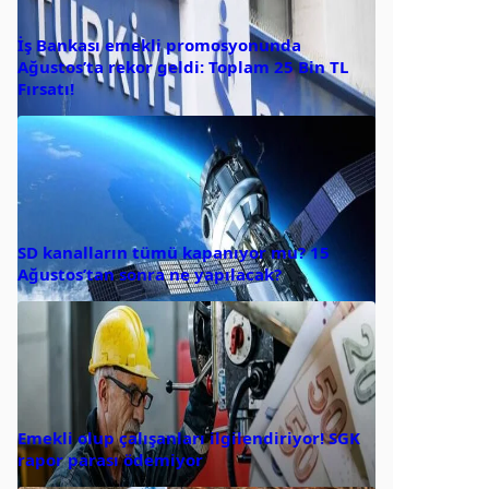
İş Bankası emekli promosyonunda
Ağustos’ta rekor geldi: Toplam 25 Bin TL
Fırsatı!
SD kanalların tümü kapanıyor mu? 15
Ağustos’tan sonra ne yapılacak?
Emekli olup çalışanları ilgilendiriyor! SGK
rapor parası ödemiyor