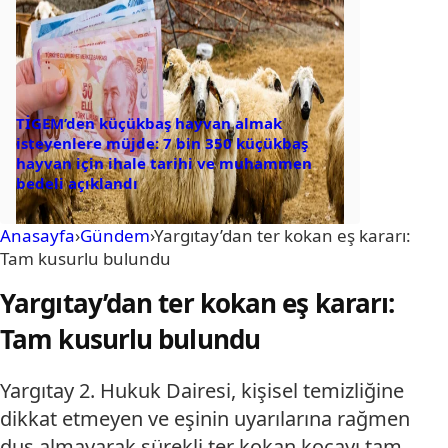
TİGEM’den küçükbaş hayvan almak
isteyenlere müjde: 7 bin 350 küçükbaş
hayvan için ihale tarihi ve muhammen
bedeli açıklandı
Anasayfa
›
Gündem
›
Yargıtay’dan ter kokan eş kararı:
Tam kusurlu bulundu
Yargıtay’dan ter kokan eş kararı:
Tam kusurlu bulundu
Yargıtay 2. Hukuk Dairesi, kişisel temizliğine
dikkat etmeyen ve eşinin uyarılarına rağmen
duş almayarak sürekli ter kokan kocayı tam