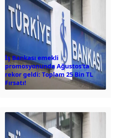
İş Bankası emekli
promosyonunda Ağustos’ta
rekor geldi: Toplam 25 Bin TL
Fırsatı!