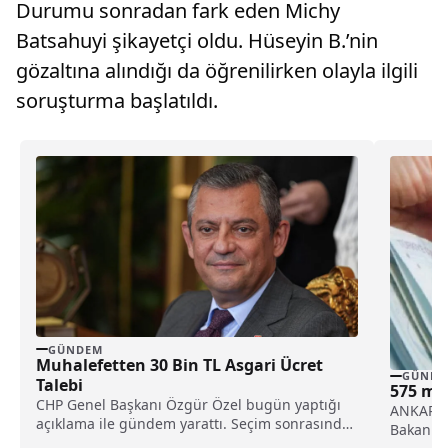
Durumu sonradan fark eden Michy
Batsahuyi şikayetçi oldu. Hüseyin B.’nin
gözaltına alındığı da öğrenilirken olayla ilgili
soruşturma başlatıldı.
GÜNDEM
Muhalefetten 30 Bin TL Asgari Ücret
GÜNDE
Talebi
575 mil
CHP Genel Başkanı Özgür Özel bugün yaptığı
ANKARA (
açıklama ile gündem yarattı. Seçim sonrasında
Bakanlığ
iktidarın...