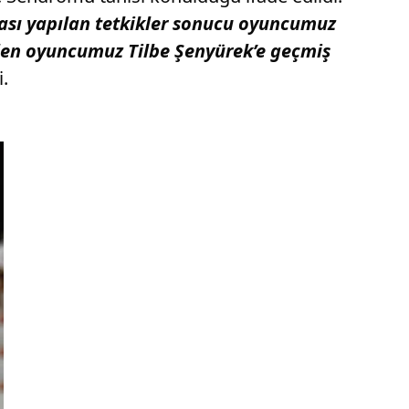
nrası yapılan tetkikler sonucu oyuncumuz
ülen oyuncumuz Tilbe Şenyürek’e geçmiş
i.