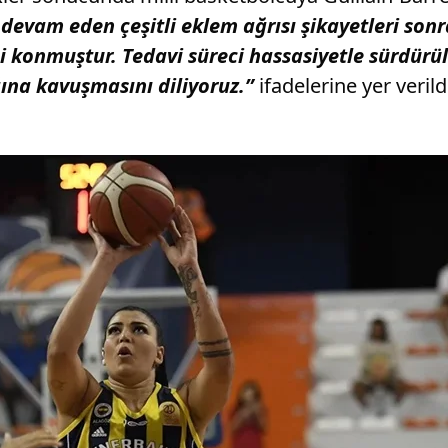
 devam eden çeşitli eklem ağrısı şikayetleri so
si konmuştur. Tedavi süreci hassasiyetle sürdür
ığına kavuşmasını diliyoruz.”
ifadelerine yer verild