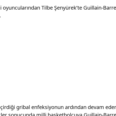
oyuncularından Tilbe Şenyürek’te Guillain-Barre S
.
eçirdiği gribal enfeksiyonun ardından devam eden
tkikler sonucunda milli basketbolcuya Guillain-Bar