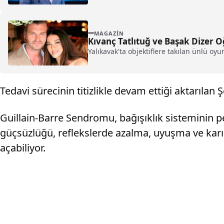
MAGAZIN
Kıvanç Tatlıtuğ ve Başak Dizer O
Yalıkavak'ta objektiflere takılan ünlü oy
Tedavi sürecinin titizlikle devam ettiği aktarılan
Guillain-Barre Sendromu, bağışıklık sisteminin per
güçsüzlüğü, reflekslerde azalma, uyuşma ve karınc
açabiliyor.