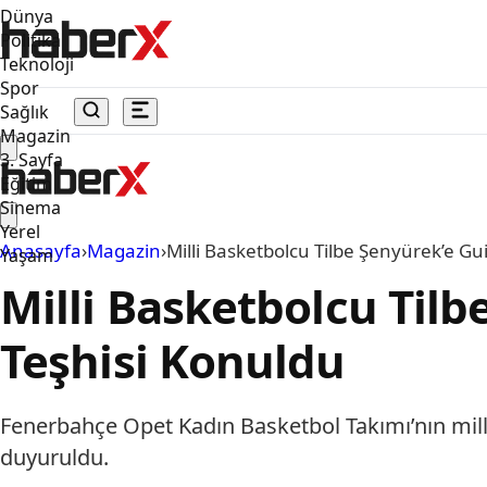
Dünya
Politika
Teknoloji
Spor
Sağlık
Magazin
3. Sayfa
Eğitim
Sinema
Yerel
Anasayfa
›
Magazin
›
Milli Basketbolcu Tilbe Şenyürek’e G
Yaşam
Milli Basketbolcu Til
Teşhisi Konuldu
Fenerbahçe Opet Kadın Basketbol Takımı’nın milli
duyuruldu.