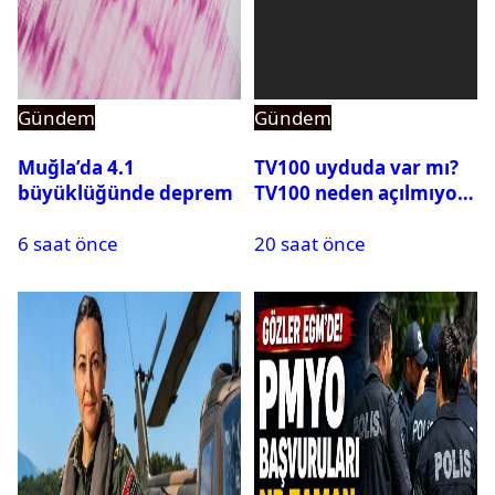
Gündem
Gündem
Muğla’da 4.1
TV100 uyduda var mı?
büyüklüğünde deprem
TV100 neden açılmıyor?
6 saat önce
20 saat önce