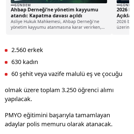
GÜNDEM
GÜNDE
Ahbap Derneği’ne yönetim kayyumu
2026 Be
atandı: Kapatma davası açıldı
Açıkla
Asliye Hukuk Mahkemesi, Ahbap Derneği'ne
2026 bede
yönetim kayyumu atanmasına karar verirken,
üzerinde
İstanbul Cumhuriyet Başsavcılığı ise, derneğin
eğitim b
kapatılması için Asliye Hukuk Mahkemesi'ne
dava açtı.
2.560 erkek
630 kadın
60 şehit veya vazife malulü eş ve çocuğu
olmak üzere toplam 3.250 öğrenci alımı
yapılacak.
PMYO eğitimini başarıyla tamamlayan
adaylar polis memuru olarak atanacak.