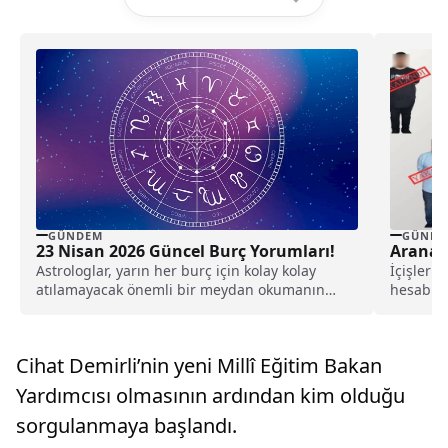
GÜNDEM
GÜNDE
23 Nisan 2026 Güncel Burç Yorumları!
Aranan 
Astrologlar, yarın her burç için kolay kolay
İçişleri 
atılamayacak önemli bir meydan okumanın
hesabınd
sunulacağını ve...
uluslarar
Cihat Demirli’nin yeni Millî Eğitim Bakan
Yardımcısı olmasının ardından kim olduğu
sorgulanmaya başlandı.