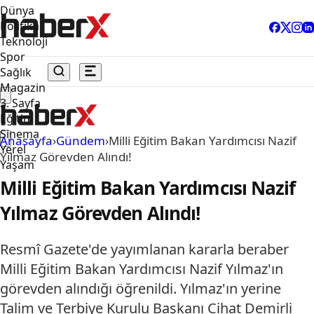
Dünya
Politika
Teknoloji
Spor
Sağlık
Magazin
3. Sayfa
Eğitim
Sinema
Anasayfa
›
Gündem
›
Milli Eğitim Bakan Yardımcısı Nazif
Yerel
Yılmaz Görevden Alındı!
Yaşam
Milli Eğitim Bakan Yardımcısı Nazif
Yılmaz Görevden Alındı!
Resmî Gazete'de yayımlanan kararla beraber
Milli Eğitim Bakan Yardımcısı Nazif Yılmaz'ın
görevden alındığı öğrenildi. Yılmaz'ın yerine
Talim ve Terbiye Kurulu Başkanı Cihat Demirli