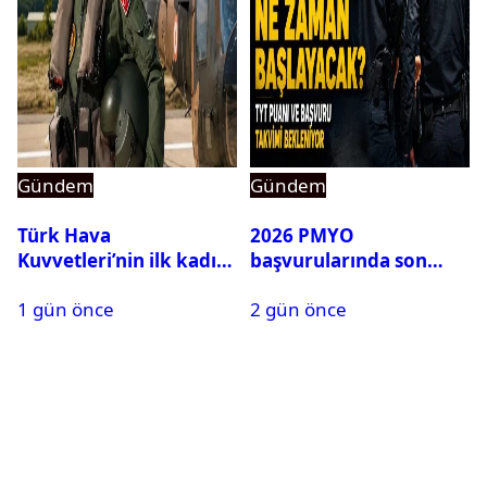
Gündem
Gündem
Türk Hava
2026 PMYO
Kuvvetleri’nin ilk kadın
başvurularında son
generali Özlem
durum ne?
1 gün önce
2 gün önce
Karapınar hakkında
dikkat çeken detay
ortaya çıktı