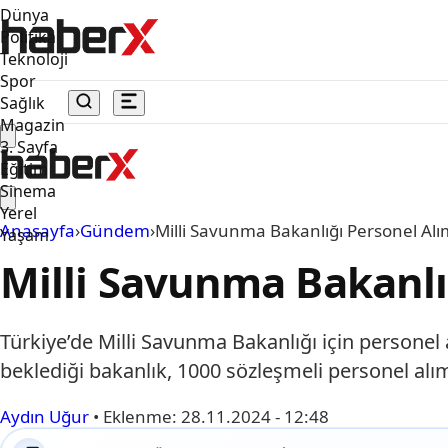
Dünya
Politika
Teknoloji
Spor
Sağlık
Magazin
3. Sayfa
Eğitim
Sinema
Yerel
Anasayfa
›
Gündem
›
Milli Savunma Bakanlığı Personel Al
Yaşam
Milli Savunma Bakanlı
Türkiye’de Milli Savunma Bakanlığı için personel 
beklediği bakanlık, 1000 sözleşmeli personel al
Aydın Uğur
•
Eklenme:
28.11.2024 - 12:48