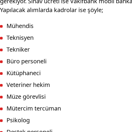
gerekiyor. Sınav ücreti ise Vakıfbank mobil bank
Yapılacak alımlarda kadrolar ise şöyle;
Mühendis
Teknisyen
Tekniker
Büro personeli
Kütüphaneci
Veteriner hekim
Müze görevlisi
Mütercim tercüman
Psikolog
Destek personeli