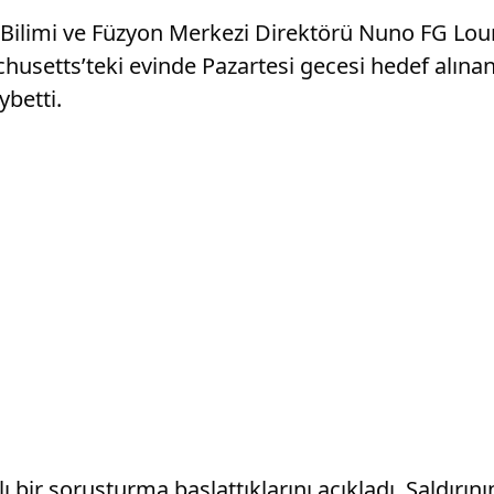
Bilimi ve Füzyon Merkezi Direktörü Nuno FG Lour
achusetts’teki evinde Pazartesi gecesi hedef alın
ybetti.
lı bir soruşturma başlattıklarını açıkladı. Saldırı