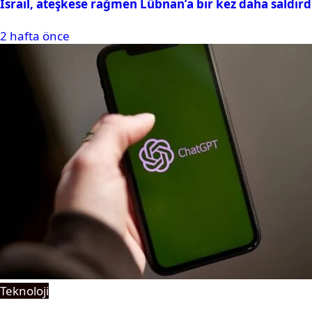
İsrail, ateşkese rağmen Lübnan’a bir kez daha saldırd
2 hafta önce
Teknoloji