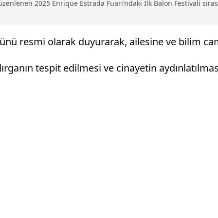
enlenen 2025 Enrique Estrada Fuarı’ndaki İlk Balon Festivali sırası
nü resmi olarak duyurarak, ailesine ve bilim camia
rganın tespit edilmesi ve cinayetin aydınlatılması