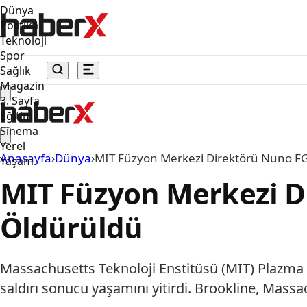
Dünya
Politika
Teknoloji
Spor
Sağlık
Magazin
3. Sayfa
Eğitim
Sinema
Yerel
Anasayfa
›
Dünya
›
MIT Füzyon Merkezi Direktörü Nuno FG
Yaşam
MIT Füzyon Merkezi D
Öldürüldü
Massachusetts Teknoloji Enstitüsü (MIT) Plazma 
saldırı sonucu yaşamını yitirdi. Brookline, Massa