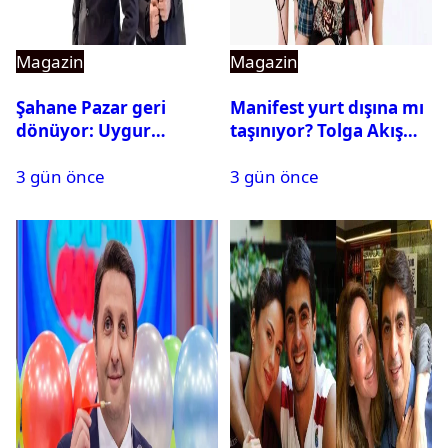
Magazin
Magazin
Şahane Pazar geri
Manifest yurt dışına mı
dönüyor: Uygur
taşınıyor? Tolga Akış
kardeşlerden beklenen
son noktayı koydu
3 gün önce
3 gün önce
açıklama geldi