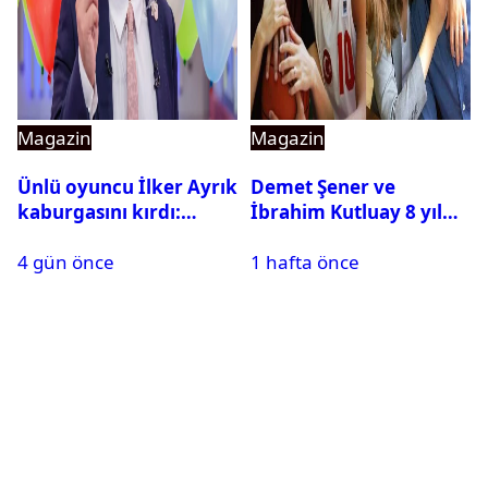
Magazin
Magazin
Ünlü oyuncu İlker Ayrık
Demet Şener ve
kaburgasını kırdı:
İbrahim Kutluay 8 yıl
Sağlık durumu nasıl?
sonra bir araya geldi:
4 gün önce
1 hafta önce
Ailece Yunanistan
tatiline gittiler