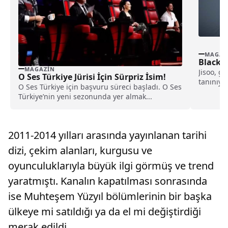
MAGAZ
Blackpi
MAGAZIN
Jisoo, g
O Ses Türkiye Jürisi İçin Sürpriz İsim!
tanınıyo
O Ses Türkiye için başvuru süreci başladı. O Ses
iddialar,.
Türkiye’nin yeni sezonunda yer almak...
2011-2014 yılları arasında yayınlanan tarihi
dizi, çekim alanları, kurgusu ve
oyunculuklarıyla büyük ilgi görmüş ve trend
yaratmıştı. Kanalın kapatılması sonrasında
ise Muhteşem Yüzyıl bölümlerinin bir başka
ülkeye mi satıldığı ya da el mi değiştirdiği
merak edildi.