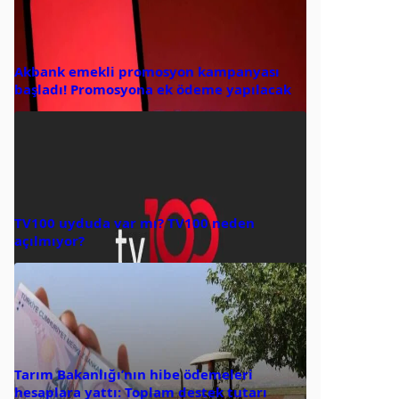
Akbank emekli promosyon kampanyası
başladı! Promosyona ek ödeme yapılacak
TV100 uyduda var mı? TV100 neden
açılmıyor?
Tarım Bakanlığı’nın hibe ödemeleri
hesaplara yattı: Toplam destek tutarı