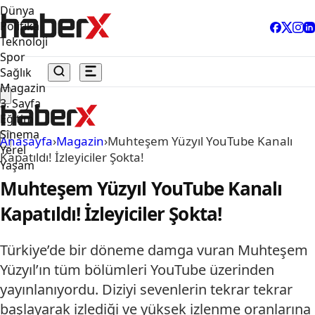
Dünya
Politika
Teknoloji
Spor
Sağlık
Magazin
3. Sayfa
Eğitim
Sinema
Anasayfa
›
Magazin
›
Muhteşem Yüzyıl YouTube Kanalı
Yerel
Kapatıldı! İzleyiciler Şokta!
Yaşam
Muhteşem Yüzyıl YouTube Kanalı
Kapatıldı! İzleyiciler Şokta!
Türkiye’de bir döneme damga vuran Muhteşem
Yüzyıl’ın tüm bölümleri YouTube üzerinden
yayınlanıyordu. Diziyi sevenlerin tekrar tekrar
başlayarak izlediği ve yüksek izlenme oranlarına