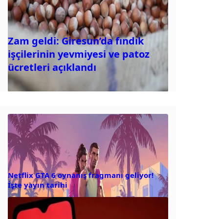
Zam geldi: Giresun’da fındık
işçilerinin yevmiyesi ve patoz
ücretleri açıklandı
Netflix GTA 6 oynanış fragmanı geliyor!
İşte yayın tarihi