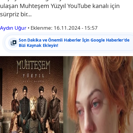
ulaşan Muhteşem Yüzyıl YouTube kanalı için
sürpriz bir…
Aydın Uğur
•
Eklenme:
16.11.2024 - 15:57
Son Dakika ve Önemli Haberler İçin Google Haberler'de
Bizi Kaynak Ekleyin!