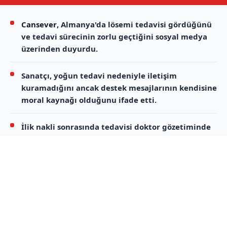
Cansever
, Almanya'da lösemi tedavisi gördüğünü
ve tedavi sürecinin zorlu geçtiğini sosyal medya
üzerinden duyurdu.
Sanatçı, yoğun tedavi nedeniyle iletişim
kuramadığını ancak destek mesajlarının kendisine
moral kaynağı olduğunu ifade etti.
İlik nakli sonrasında tedavisi doktor gözetiminde
devam eden
Cansever
, sağlık durumu hakkında
bilgi vererek, sevenlerinden dua istedi.
Lösemi tedavisi gören sanatçı Cansever,
Almanya’da devam eden tedavi sürecine
ilişkin sosyal medya hesabından açıklamada