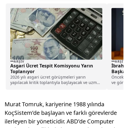
ARŞIV
ARŞIV
Asgari Ücret Tespit Komisyonu Yarın
İbrahim
Toplanıyor
Başkan
2026 yılı asgari ücret görüşmeleri yarın
Önceki 5
yapılacak kritik toplantıyla başlayacak ve uzman
ve görev 
tahminleri, zam oranının yüzde 20-25 arasında
olabileceğini gösteriyor.
Murat Tomruk, kariyerine 1988 yılında
KoçSistem’de başlayan ve farklı görevlerde
ilerleyen bir yöneticidir. ABD’de Computer