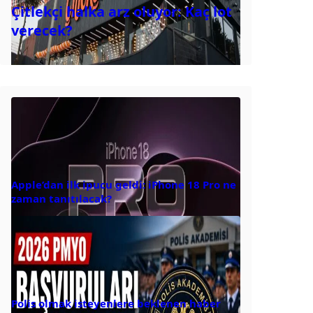
Çitlekçi halka arz oluyor: Kaç lot
verecek?
Apple’dan ilk ipucu geldi: iPhone 18 Pro ne
zaman tanıtılacak?
Polis olmak isteyenlere beklenen haber