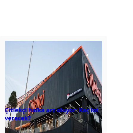
Çitlekçi halka arz oluyor: Kaç lot
verecek?