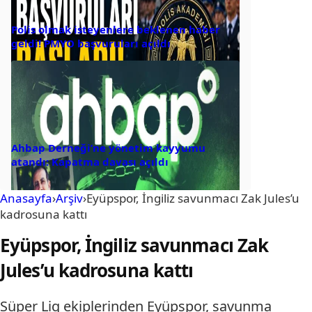
Polis olmak isteyenlere beklenen haber
geldi! PMYO başvuruları açıldı
Ahbap Derneği’ne yönetim kayyumu
atandı: Kapatma davası açıldı
Anasayfa
›
Arşiv
›
Eyüpspor, İngiliz savunmacı Zak Jules’u
kadrosuna kattı
Eyüpspor, İngiliz savunmacı Zak
Jules’u kadrosuna kattı
Süper Lig ekiplerinden Eyüpspor, savunma