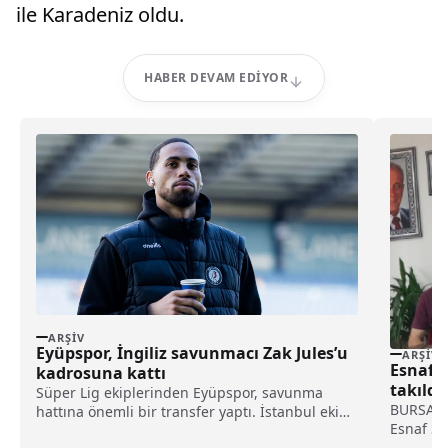
ile Karadeniz oldu.
HABER DEVAM EDIYOR
ARŞIV
Eyüpspor, İngiliz savunmacı Zak Jules’u
ARŞIV
Esnaf k
kadrosuna kattı
takıldı!
Süper Lig ekiplerinden Eyüpspor, savunma
BURSA (İ
hattına önemli bir transfer yaptı. İstanbul ekibi,
Esnaf Sa
Rotherham United formasını terleten İngiliz
Lideri T