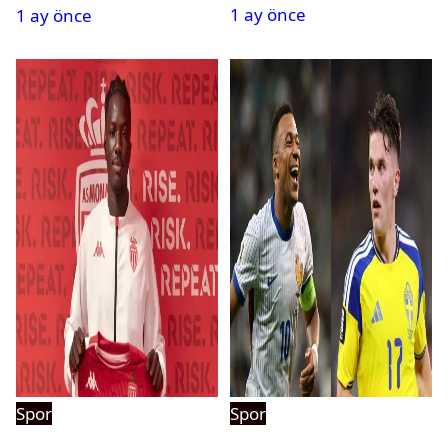
1 ay önce
2. tura geçen
1 ay önce
pehlivanlar
Spor
Spor