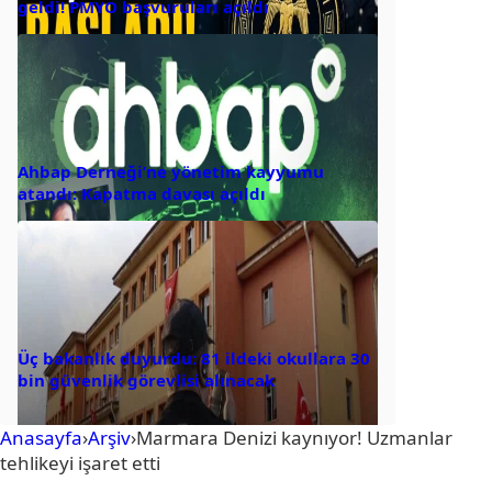
geldi! PMYO başvuruları açıldı
Ahbap Derneği’ne yönetim kayyumu
atandı: Kapatma davası açıldı
Üç bakanlık duyurdu: 81 ildeki okullara 30
bin güvenlik görevlisi alınacak
Anasayfa
›
Arşiv
›
Marmara Denizi kaynıyor! Uzmanlar
tehlikeyi işaret etti