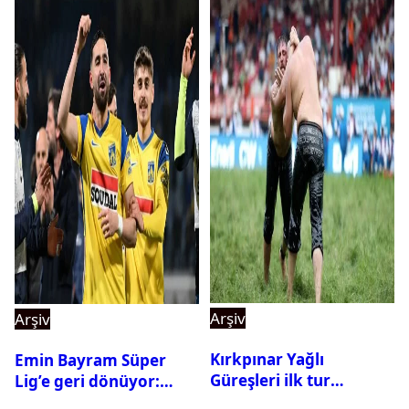
Arşiv
Arşiv
Kırkpınar Yağlı
Emin Bayram Süper
Güreşleri ilk tur
Lig’e geri dönüyor:
sonuçları açıklandı! İşte
Galatasaray onay verdi