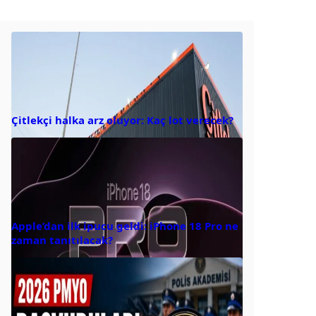
Çitlekçi halka arz oluyor: Kaç lot verecek?
Apple’dan ilk ipucu geldi: iPhone 18 Pro ne
zaman tanıtılacak?