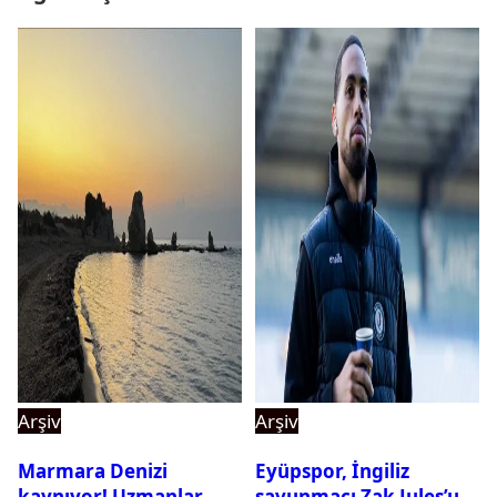
Arşiv
Arşiv
Marmara Denizi
Eyüpspor, İngiliz
kaynıyor! Uzmanlar
savunmacı Zak Jules’u