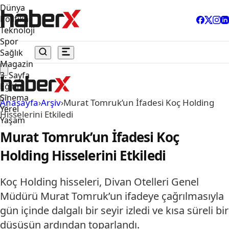
Dünya
Politika
Teknoloji
Spor
Sağlık
Magazin
3. Sayfa
Eğitim
Sinema
Anasayfa
›
Arşiv
›
Murat Tomruk’un İfadesi Koç Holding
Yerel
Hisselerini Etkiledi
Yaşam
Murat Tomruk’un İfadesi Koç
Holding Hisselerini Etkiledi
Koç Holding hisseleri, Divan Otelleri Genel
Müdürü Murat Tomruk’un ifadeye çağrılmasıyla
gün içinde dalgalı bir seyir izledi ve kısa süreli bir
düşüşün ardından toparlandı.