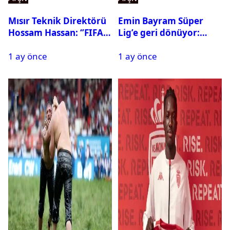
Mısır Teknik Direktörü
Emin Bayram Süper
Hossam Hassan: ‘’FIFA,
Lig’e geri dönüyor:
Messi’nin elenmesini
Galatasaray onay verdi
1 ay önce
1 ay önce
istemiyor’’