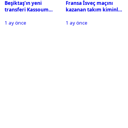
Beşiktaş’ın yeni
Fransa İsveç maçını
transferi Kassoum
kazanan takım kiminle
Ouattara saat kaçta
eşleşecek? Son 16
1 ay önce
1 ay önce
gelecek? Resmi
turundaki rakip belli
açıklama geldi
oldu