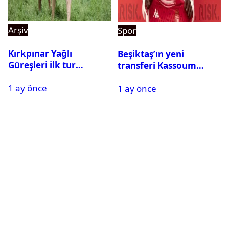
Arşiv
Spor
Kırkpınar Yağlı
Beşiktaş’ın yeni
Güreşleri ilk tur
transferi Kassoum
sonuçları açıklandı! İşte
Ouattara saat kaçta
1 ay önce
2. tura geçen
1 ay önce
gelecek? Resmi
pehlivanlar
açıklama geldi