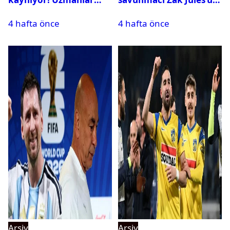
tehlikeyi işaret etti
kadrosuna kattı
4 hafta önce
4 hafta önce
Arşiv
Arşiv