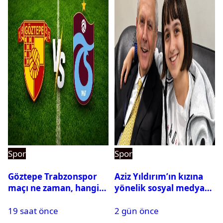
Spor
Spor
Göztepe Trabzonspor
Aziz Yıldırım’ın kızına
maçı ne zaman, hangi
yönelik sosyal medya
kanalda? Salah
paylaşımı yapan şüpheli
19 saat önce
2 gün önce
oynayacak mı?
hakkında karar çıktı