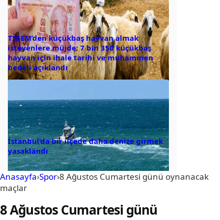
TİGEM’den küçükbaş hayvan almak
isteyenlere müjde: 7 bin 350 küçükbaş
hayvan için ihale tarihi ve muhammen
bedeli açıklandı
İstanbul’da bir ilçede daha denize girmek
yasaklandı
Anasayfa
›
Spor
›
8 Ağustos Cumartesi günü oynanacak
maçlar
8 Ağustos Cumartesi günü