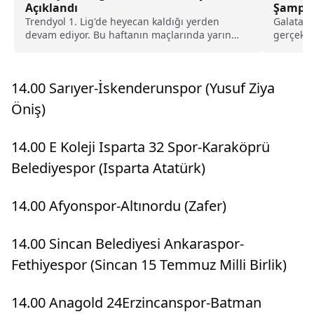
Açıklandı
Şampiy
Trendyol 1. Lig'de heyecan kaldığı yerden
Galatasa
devam ediyor. Bu haftanın maçlarında yarın
gerçekle
açılış yapılacak....
Fenerbah
gönderm
şampiyon
14.00 Sarıyer-İskenderunspor (Yusuf Ziya
Öniş)
14.00 E Koleji Isparta 32 Spor-Karaköprü
Belediyespor (Isparta Atatürk)
14.00 Afyonspor-Altınordu (Zafer)
14.00 Sincan Belediyesi Ankaraspor-
Fethiyespor (Sincan 15 Temmuz Milli Birlik)
14.00 Anagold 24Erzincanspor-Batman