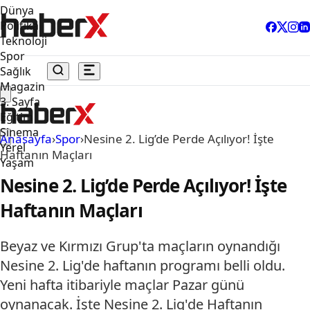
Dünya
Politika
Teknoloji
Spor
Sağlık
Magazin
3. Sayfa
Eğitim
Sinema
Anasayfa
›
Spor
›
Nesine 2. Lig’de Perde Açılıyor! İşte
Yerel
Haftanın Maçları
Yaşam
Nesine 2. Lig’de Perde Açılıyor! İşte
Haftanın Maçları
Beyaz ve Kırmızı Grup'ta maçların oynandığı
Nesine 2. Lig'de haftanın programı belli oldu.
Yeni hafta itibariyle maçlar Pazar günü
oynanacak. İşte Nesine 2. Lig'de Haftanın