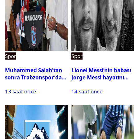
Spor
Spor
Muhammed Salah’tan
Lionel Messi’nin babası
sonra Trabzonspor’dan
Jorge Messi hayatını
bir rekor daha
kaybetti
13 saat önce
14 saat önce