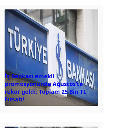
İş Bankası emekli
promosyonunda Ağustos’ta
rekor geldi: Toplam 25 Bin TL
Fırsatı!