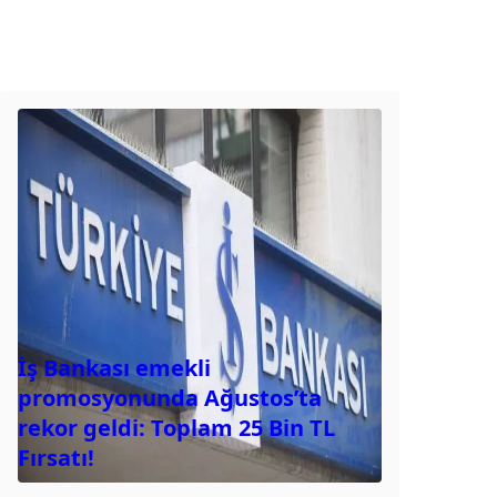
İş Bankası emekli
promosyonunda Ağustos’ta
rekor geldi: Toplam 25 Bin TL
Fırsatı!