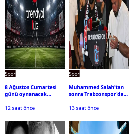
Spor
Spor
8 Ağustos Cumartesi
Muhammed Salah’tan
günü oynanacak
sonra Trabzonspor’dan
maçlar
bir rekor daha
12 saat önce
13 saat önce