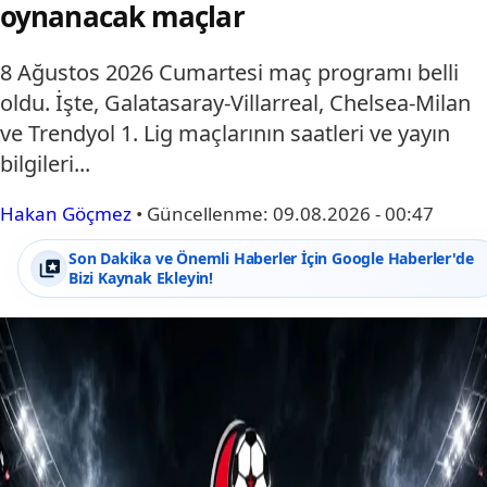
oynanacak maçlar
8 Ağustos 2026 Cumartesi maç programı belli
oldu. İşte, Galatasaray-Villarreal, Chelsea-Milan
ve Trendyol 1. Lig maçlarının saatleri ve yayın
bilgileri...
Hakan Göçmez
•
Güncellenme:
09.08.2026 - 00:47
Son Dakika ve Önemli Haberler İçin Google Haberler'de
Bizi Kaynak Ekleyin!