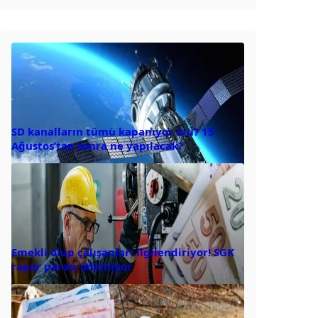
SD kanalların tümü kapanıyor mu? 15
Ağustos’tan sonra ne yapılacak?
Emekli olup çalışanları ilgilendiriyor! SGK
rapor parası ödemiyor