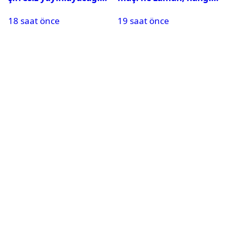
maçlar belli oldu
kanalda? Salah
18 saat önce
19 saat önce
oynayacak mı?