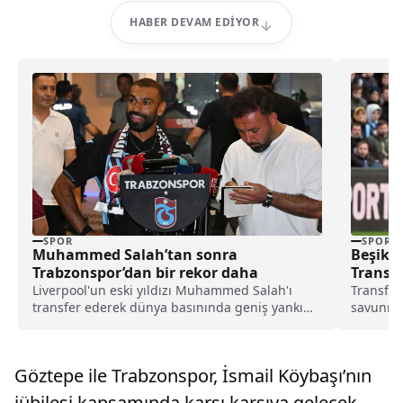
HABER DEVAM EDIYOR
SPOR
SPOR
Muhammed Salah’tan sonra
Beşikt
Trabzonspor’dan bir rekor daha
Transfe
Liverpool'un eski yıldızı Muhammed Salah'ı
Transfer
transfer ederek dünya basınında geniş yankı
savunma 
uyandıran Trabzonspor, yeni sezon kombine
üzere gir
satışlarında 18 bine ulaşarak tarihinin en
yüksek kombine satış rekorunu kırdığını
Göztepe ile Trabzonspor, İsmail Köybaşı’nın
açıkladı.
jübilesi kapsamında karşı karşıya gelecek.