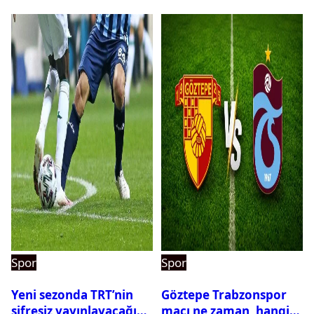
Spor
Spor
Yeni sezonda TRT’nin
Göztepe Trabzonspor
şifresiz yayınlayacağı
maçı ne zaman, hangi