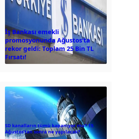
İş Bankası emekli
promosyonunda Ağustos’ta
rekor geldi: Toplam 25 Bin TL
Fırsatı!
SD kanalların tümü kapanıyor mu? 15
Ağustos’tan sonra ne yapılacak?