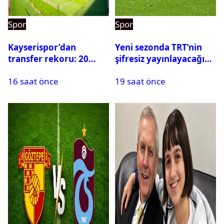
Spor
Spor
Kayserispor’dan
Yeni sezonda TRT’nin
transfer rekoru: 20
şifresiz yayınlayacağı
saatte 15 transfer
maçlar belli oldu
16 saat önce
19 saat önce