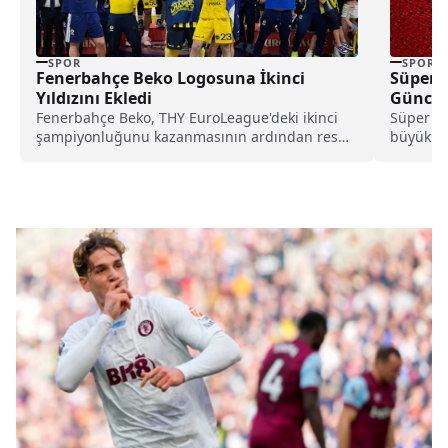
SPOR
SPOR
Fenerbahçe Beko Logosuna İkinci
Süper 
Yıldızını Ekledi
Güncell
Fenerbahçe Beko, THY EuroLeague'deki ikinci
Süper Li
şampiyonluğunu kazanmasının ardından resmi
büyükler
olarak logosunu güncelledi. Sarı-lacivertli
oranları
takım,...