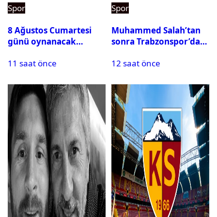
Spor
Spor
8 Ağustos Cumartesi
Muhammed Salah’tan
günü oynanacak
sonra Trabzonspor’dan
maçlar
bir rekor daha
11 saat önce
12 saat önce