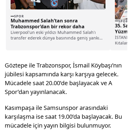
SPOR
Muhammed Salah’tan sonra
SPOR
35. Sam
Trabzonspor’dan bir rekor daha
Yüzme Y
Liverpool'un eski yıldızı Muhammed Salah'ı
İSTANBUL
transfer ederek dünya basınında geniş yankı
Kıtalarar
uyandıran Trabzonspor, yeni sezon kombine
tarihi ze
satışlarında 18 bine ulaşarak tarihinin en
yüksek kombine satış rekorunu kırdığını
açıkladı.
Göztepe ile Trabzonspor, İsmail Köybaşı’nın
jübilesi kapsamında karşı karşıya gelecek.
Mücadele saat 20.00’de başlayacak ve A
Spor’dan yayınlanacak.
Kasımpaşa ile Samsunspor arasındaki
karşılaşma ise saat 19.00’da başlayacak. Bu
mücadele için yayın bilgisi bulunmuyor.