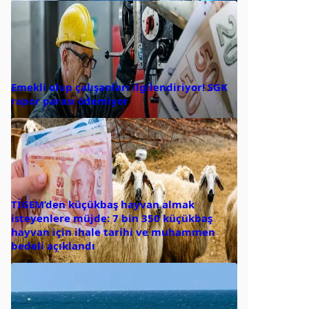
Emekli olup çalışanları ilgilendiriyor! SGK
rapor parası ödemiyor
TİGEM’den küçükbaş hayvan almak
isteyenlere müjde: 7 bin 350 küçükbaş
hayvan için ihale tarihi ve muhammen
bedeli açıklandı