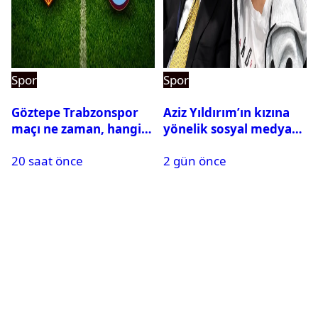
Spor
Spor
Göztepe Trabzonspor
Aziz Yıldırım’ın kızına
maçı ne zaman, hangi
yönelik sosyal medya
kanalda? Salah
paylaşımı yapan şüpheli
20 saat önce
2 gün önce
oynayacak mı?
hakkında karar çıktı