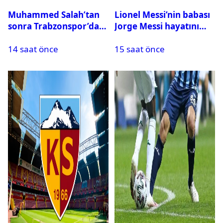
Muhammed Salah’tan
Lionel Messi’nin babası
sonra Trabzonspor’dan
Jorge Messi hayatını
bir rekor daha
kaybetti
14 saat önce
15 saat önce