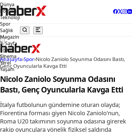
Dünya
Politika
Teknoloji
Spor
Sağlık
Magazin
3. Sayfa
Eğitim
Sinema
Anasayfa
›
Spor
›
Nicolo Zaniolo Soyunma Odasını Bastı,
Yerel
Genç Oyuncularla Kavga Etti
Yaşam
Nicolo Zaniolo Soyunma Odasını
Bastı, Genç Oyuncularla Kavga Etti
İtalya futbolunun gündemine oturan olayda;
Fiorentina forması giyen Nicolo Zaniolo'nun,
Roma U20 takımının soyunma odasına girerek
rakip oyunculara yönelik fiziksel saldırıda