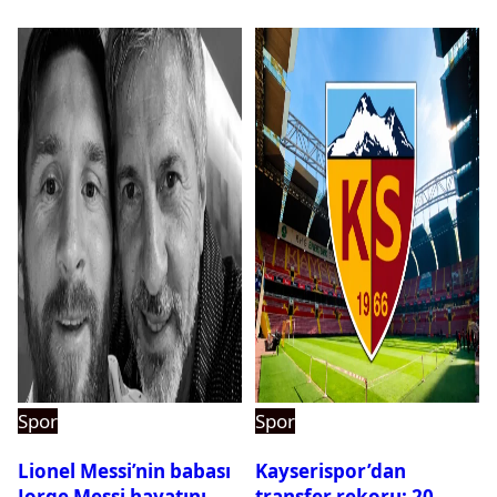
Spor
Spor
Lionel Messi’nin babası
Kayserispor’dan
Jorge Messi hayatını
transfer rekoru: 20