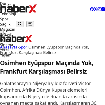
Dünya
Politika
Teknoloji
Spor
Sağlık
Magazin
3. Sayfa
Eğitim
Sinema
Anasayfa
›
Spor
›
Osimhen Eyüpspor Maçında Yok,
Yerel
Frankfurt Karşılaşması Belirsiz
Yaşam
Osimhen Eyüpspor Maçında Yok,
Frankfurt Karşılaşması Belirsiz
Galatasaray'ın Nijeryalı yıldız forveti Victor
Osimhen, Afrika Dünya Kupası elemeleri
kapsamında Nijerya ile Ruanda arasında
oynanan maçta sakatlandı. Karşılaşmanın 36.