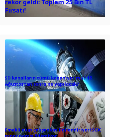
rekor geldi: Toplam 25 Bin TL
Fırsatı!
SD kanalların tümü kapanıyor mu? 15
Ağustos’tan sonra ne yapılacak?
Emekli olup çalışanları ilgilendiriyor! SGK
rapor parası ödemiyor