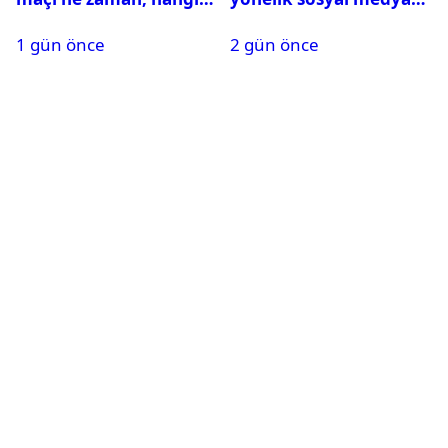
kanalda? Salah
paylaşımı yapan şüpheli
1 gün önce
2 gün önce
oynayacak mı?
hakkında karar çıktı