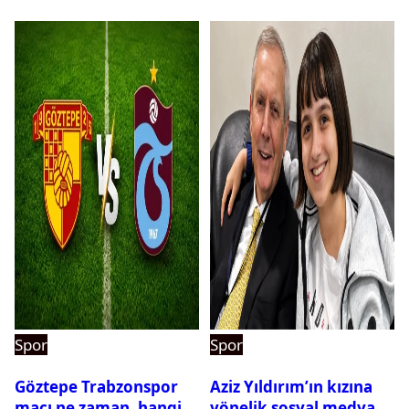
Spor
Spor
Göztepe Trabzonspor
Aziz Yıldırım’ın kızına
maçı ne zaman, hangi
yönelik sosyal medya