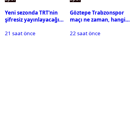
Yeni sezonda TRT’nin
Göztepe Trabzonspor
şifresiz yayınlayacağı
maçı ne zaman, hangi
maçlar belli oldu
kanalda? Salah
21 saat önce
22 saat önce
oynayacak mı?