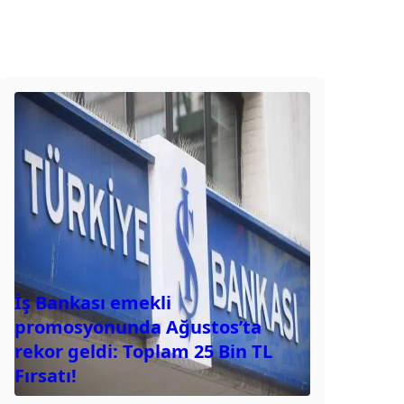
İş Bankası emekli
promosyonunda Ağustos’ta
rekor geldi: Toplam 25 Bin TL
Fırsatı!