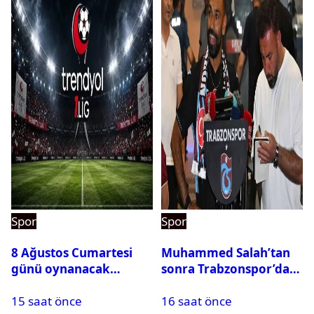
Spor
Spor
8 Ağustos Cumartesi
Muhammed Salah’tan
günü oynanacak
sonra Trabzonspor’dan
maçlar
bir rekor daha
15 saat önce
16 saat önce