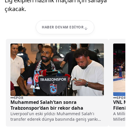
Lig ekipleri hazırlık maçları için sahaya
çıkacak.
HABER DEVAM EDIYOR
SPOR
SPOR
Muhammed Salah’tan sonra
VNL Ma
Trabzonspor’dan bir rekor daha
Filenin
Karşıs
Liverpool'un eski yıldızı Muhammed Salah'ı
A Milli 
transfer ederek dünya basınında geniş yankı
Milletler
uyandıran Trabzonspor, yeni sezon kombine
kapsamın