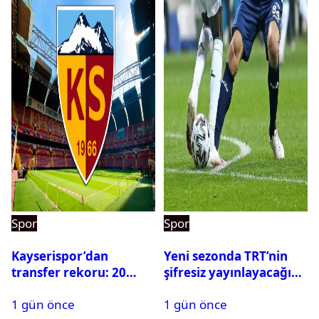
Spor
Spor
Kayserispor’dan
Yeni sezonda TRT’nin
transfer rekoru: 20
şifresiz yayınlayacağı
saatte 15 transfer
maçlar belli oldu
1 gün önce
1 gün önce