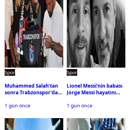
Spor
Spor
Muhammed Salah’tan
Lionel Messi’nin babası
sonra Trabzonspor’dan
Jorge Messi hayatını
bir rekor daha
kaybetti
1 gün önce
1 gün önce