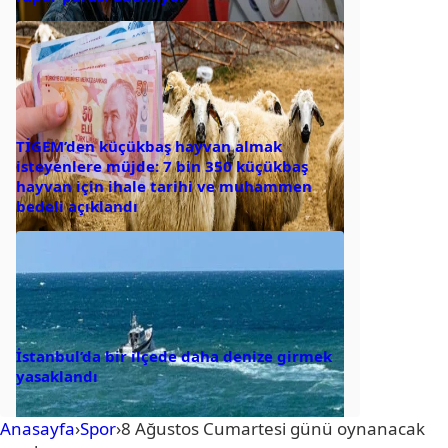
TİGEM’den küçükbaş hayvan almak
isteyenlere müjde: 7 bin 350 küçükbaş
hayvan için ihale tarihi ve muhammen
bedeli açıklandı
İstanbul’da bir ilçede daha denize girmek
yasaklandı
Anasayfa
›
Spor
›
8 Ağustos Cumartesi günü oynanacak