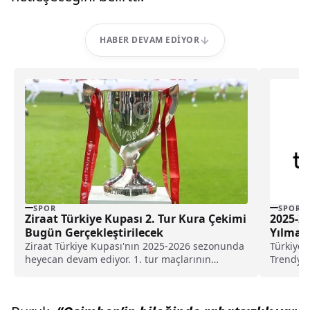
HABER DEVAM EDIYOR
SPOR
SPOR
Ziraat Türkiye Kupası 2. Tur Kura Çekimi
2025-2
Bugün Gerçekleştirilecek
Yılmaz’
Ziraat Türkiye Kupası'nın 2025-2026 sezonunda
Türkiye 
heyecan devam ediyor. 1. tur maçlarının
Trendyol
tamamlanmasının ardından ikinci...
futbolun