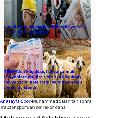
Emekli olup çalışanları ilgilendiriyor! SGK
rapor parası ödemiyor
TİGEM’den küçükbaş hayvan almak
isteyenlere müjde: 7 bin 350 küçükbaş
hayvan için ihale tarihi ve muhammen
bedeli açıklandı
Anasayfa
›
Spor
›
Muhammed Salah’tan sonra
Trabzonspor’dan bir rekor daha