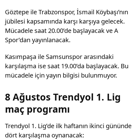
satışlarında 18 bine ulaşarak tarihinin en
yüksek kombine satış rekorunu kırdığını
Göztepe ile Trabzonspor, İsmail Köybaşı’nın
açıkladı.
jübilesi kapsamında karşı karşıya gelecek.
Mücadele saat 20.00’de başlayacak ve A
Spor’dan yayınlanacak.
Kasımpaşa ile Samsunspor arasındaki
karşılaşma ise saat 19.00’da başlayacak. Bu
mücadele için yayın bilgisi bulunmuyor.
8 Ağustos Trendyol 1. Lig
maç programı
Trendyol 1. Lig’de ilk haftanın ikinci gününde
dört karşılaşma oynanacak: