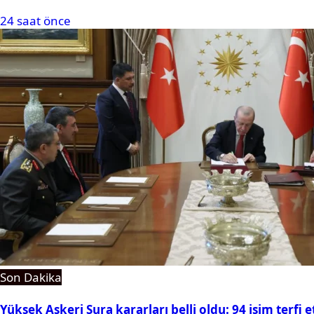
24 saat önce
Son Dakika
Yüksek Askeri Şura kararları belli oldu: 94 isim terfi e