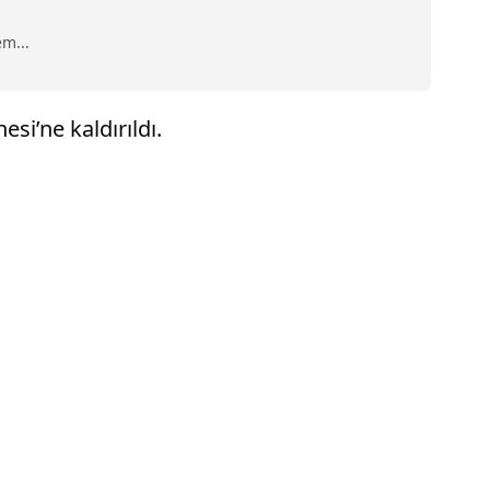
m...
si’ne kaldırıldı.