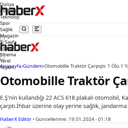
Dünya
Politika
Teknoloji
Spor
Sağlık
Magazin
3. Sayfa
Eğitim
Sinema
Yerel
Anasayfa
›
Gündem
›
Otomobille Traktör Çarpıştı: 1 Ölü 1 Y
Yaşam
Otomobille Traktör Çarp
E.Ş'nin kullandığı 22 ACS 618 plakalı otomobil, K
çarptı.İhbar üzerine olay yerine sağlık, jandarma 
HaberX Editör
•
Güncellenme:
19.01.2024 - 01:18