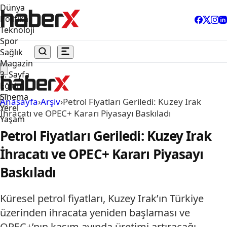
Dünya
Politika
Teknoloji
Spor
Sağlık
Magazin
3. Sayfa
Eğitim
Sinema
Anasayfa
›
Arşiv
›
Petrol Fiyatları Geriledi: Kuzey Irak
Yerel
İhracatı ve OPEC+ Kararı Piyasayı Baskıladı
Yaşam
Petrol Fiyatları Geriledi: Kuzey Irak
İhracatı ve OPEC+ Kararı Piyasayı
Baskıladı
Küresel petrol fiyatları, Kuzey Irak’ın Türkiye
üzerinden ihracata yeniden başlaması ve
OPEC+’nın kasım ayında üretimi artıracağı