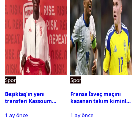
Spor
Spor
Beşiktaş’ın yeni
Fransa İsveç maçını
transferi Kassoum
kazanan takım kiminle
Ouattara saat kaçta
eşleşecek? Son 16
1 ay önce
1 ay önce
gelecek? Resmi
turundaki rakip belli
açıklama geldi
oldu