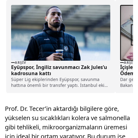
ARŞIV
ARŞIV
Eyüpspor, İngiliz savunmacı Zak Jules’u
İçişler
kadrosuna kattı
Ödemel
Yardım
Süper Lig ekiplerinden Eyüpspor, savunma
Dar gelir
hattına önemli bir transfer yaptı. İstanbul ekibi,
Bakanlığ
Rotherham United formasını terleten İngiliz
ay...
stoper Zak Jules’u transfer ettiğini açıkladı.
Prof. Dr. Tecer’in aktardığı bilgilere göre,
yükselen su sıcaklıkları kolera ve salmonella
gibi tehlikeli, mikroorganizmaların üremesi
için ideal bir ortam yaratıyor. Bu durum ise