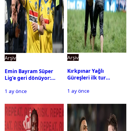
Arşiv
Arşiv
Kırkpınar Yağlı
Emin Bayram Süper
Güreşleri ilk tur
Lig’e geri dönüyor:
sonuçları açıklandı! İşte
Galatasaray onay verdi
1 ay önce
2. tura geçen
1 ay önce
pehlivanlar