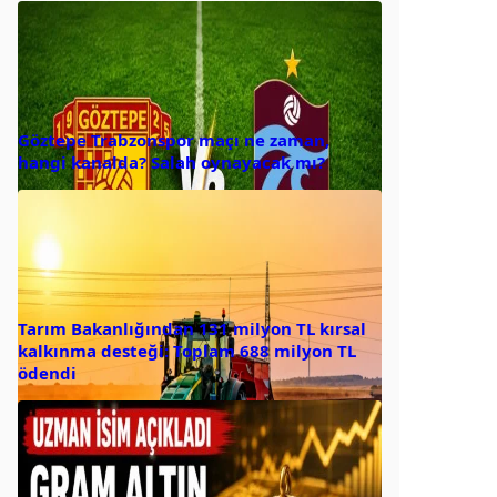
Göztepe Trabzonspor maçı ne zaman,
hangi kanalda? Salah oynayacak mı?
Tarım Bakanlığından 131 milyon TL kırsal
kalkınma desteği: Toplam 688 milyon TL
ödendi