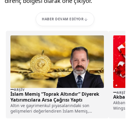
direnç bölgesi olarak öne çıkıyor.
HABER DEVAM EDIYOR
ARŞIV
ARŞIV
İslam Memiş “Toprak Altındır” Diyerek
Akbank
Yatırımcılara Arsa Çağrısı Yaptı
Akbank, 
Altın ve gayrimenkul piyasalarındaki son
Wings sa
gelişmeleri değerlendiren İslam Memiş,
650...
yatırımcılara kritik uyarılarda bulunarak Kasım
ayında stratejik adımlar atılması gerektiğini
vurguladı.