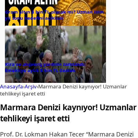
Gram altın 8 bin TL olacak mı? Uzman isim
yıl sonu hedefini açıkladı
Kira ve alışveriş yardımı zamlandı:
Emekliye aylık 8 bin TL destek
Anasayfa
›
Arşiv
›
Marmara Denizi kaynıyor! Uzmanlar
tehlikeyi işaret etti
Marmara Denizi kaynıyor! Uzmanlar
tehlikeyi işaret etti
Prof. Dr. Lokman Hakan Tecer “Marmara Denizi