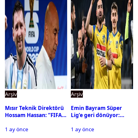
Arşiv
Arşiv
Mısır Teknik Direktörü
Emin Bayram Süper
Hossam Hassan: ‘’FIFA,
Lig’e geri dönüyor:
Messi’nin elenmesini
Galatasaray onay verdi
1 ay önce
1 ay önce
istemiyor’’