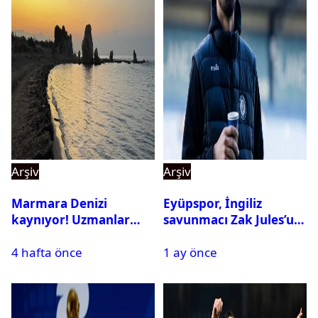
Arşiv
Arşiv
Marmara Denizi
Eyüpspor, İngiliz
kaynıyor! Uzmanlar
savunmacı Zak Jules’u
tehlikeyi işaret etti
kadrosuna kattı
4 hafta önce
1 ay önce