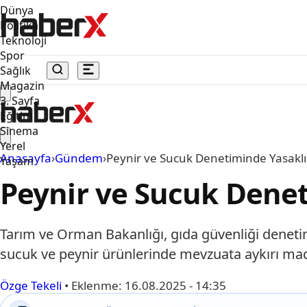
Dünya
Politika
Teknoloji
Spor
Sağlık
Magazin
3. Sayfa
Eğitim
Sinema
Yerel
Anasayfa
›
Gündem
›
Peynir ve Sucuk Denetiminde Yasaklı İ
Yaşam
Peynir ve Sucuk Deneti
Tarım ve Orman Bakanlığı, gıda güvenliği denetiml
sucuk ve peynir ürünlerinde mevzuata aykırı mad
Özge Tekeli
•
Eklenme:
16.08.2025 - 14:35