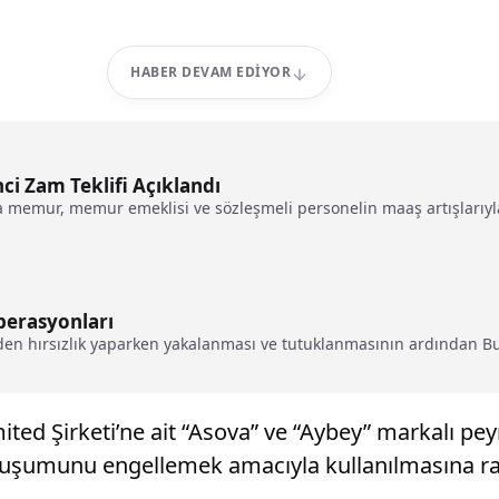
HABER DEVAM EDIYOR
ci Zam Teklifi Açıklandı
emur, memur emeklisi ve sözleşmeli personelin maaş artışlarıyla i
Operasyonları
vden hırsızlık yaparken yakalanması ve tutuklanmasının ardından Bu
ited Şirketi’ne ait “Asova” ve “Aybey” markalı pe
oluşumunu engellemek amacıyla kullanılmasına r