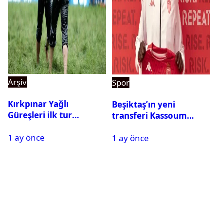
Arşiv
Spor
Kırkpınar Yağlı
Beşiktaş’ın yeni
Güreşleri ilk tur
transferi Kassoum
sonuçları açıklandı! İşte
Ouattara saat kaçta
1 ay önce
2. tura geçen
1 ay önce
gelecek? Resmi
pehlivanlar
açıklama geldi