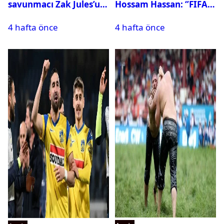
savunmacı Zak Jules’u
Hossam Hassan: ‘’FIFA,
kadrosuna kattı
Messi’nin elenmesini
4 hafta önce
4 hafta önce
istemiyor’’