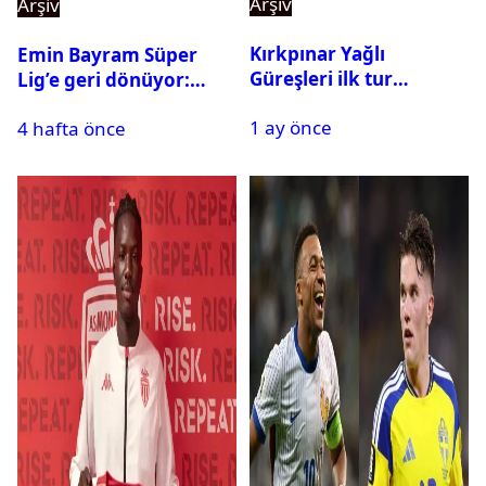
Arşiv
Arşiv
Kırkpınar Yağlı
Emin Bayram Süper
Güreşleri ilk tur
Lig’e geri dönüyor:
sonuçları açıklandı! İşte
Galatasaray onay verdi
1 ay önce
2. tura geçen
4 hafta önce
pehlivanlar