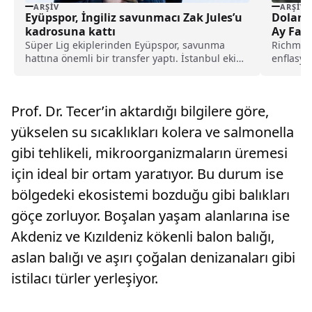
ARŞIV
ARŞIV
Eyüpspor, İngiliz savunmacı Zak Jules’u
Dolar 
kadrosuna kattı
Ay Faiz
Süper Lig ekiplerinden Eyüpspor, savunma
Richmon
hattına önemli bir transfer yaptı. İstanbul ekibi,
enflasyo
Rotherham United formasını terleten İngiliz
yüzde 2 
stoper Zak Jules’u transfer ettiğini açıkladı.
Prof. Dr. Tecer’in aktardığı bilgilere göre,
yükselen su sıcaklıkları kolera ve salmonella
gibi tehlikeli, mikroorganizmaların üremesi
için ideal bir ortam yaratıyor. Bu durum ise
bölgedeki ekosistemi bozduğu gibi balıkları
göçe zorluyor. Boşalan yaşam alanlarına ise
Akdeniz ve Kızıldeniz kökenli balon balığı,
aslan balığı ve aşırı çoğalan denizanaları gibi
istilacı türler yerleşiyor.