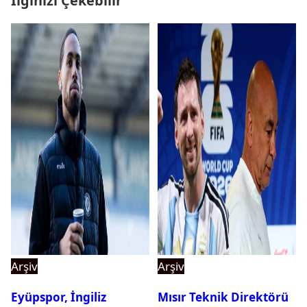
İlginizi Çekebilir
Arşiv
Arşiv
Eyüpspor, İngiliz
Mısır Teknik Direktörü