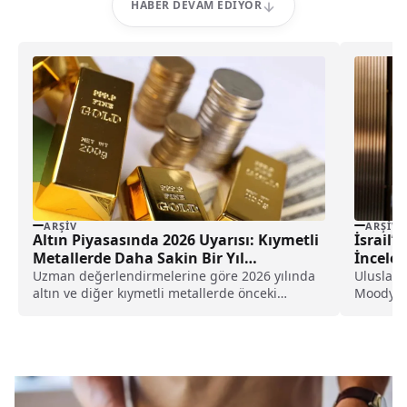
HABER DEVAM EDIYOR
ARŞIV
ARŞIV
Altın Piyasasında 2026 Uyarısı: Kıymetli
İsrail’
Metallerde Daha Sakin Bir Yıl
İncelen
Bekleniyor
Uzman değerlendirmelerine göre 2026 yılında
Uluslara
altın ve diğer kıymetli metallerde önceki
Moody's 
yıllardaki sert yükselişlerin görülmesi
İsrail'in
beklenmiyor. İşte, uzmanlardan piyasa
değerlendirmesi...