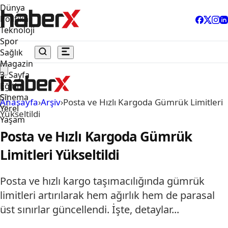
Dünya
Politika
Teknoloji
Spor
Sağlık
Magazin
3. Sayfa
Eğitim
Sinema
Anasayfa
›
Arşiv
›
Posta ve Hızlı Kargoda Gümrük Limitleri
Yerel
Yükseltildi
Yaşam
Posta ve Hızlı Kargoda Gümrük
Limitleri Yükseltildi
Posta ve hızlı kargo taşımacılığında gümrük
limitleri artırılarak hem ağırlık hem de parasal
üst sınırlar güncellendi. İşte, detaylar...