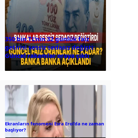
350 bin TL’nin 32 günlük faiz
getirisi sessiz sedasız değişti:
Güncel rakamlar oraya çıktı
Ekranların fenomeni Esra Erol’da ne zaman
başlıyor?