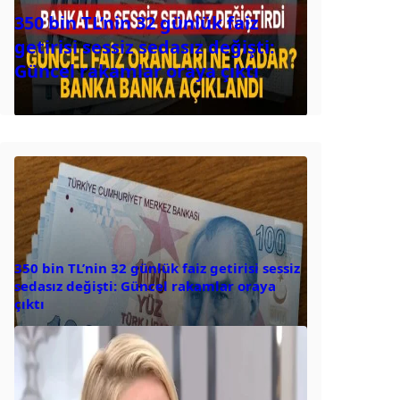
350 bin TL’nin 32 günlük faiz
getirisi sessiz sedasız değişti:
Güncel rakamlar oraya çıktı
350 bin TL’nin 32 günlük faiz getirisi sessiz
sedasız değişti: Güncel rakamlar oraya
çıktı