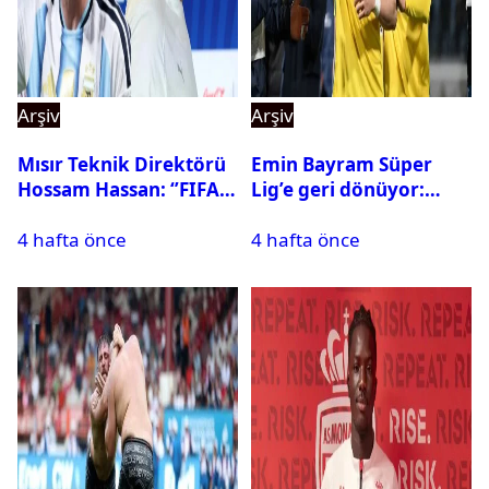
Arşiv
Arşiv
Mısır Teknik Direktörü
Emin Bayram Süper
Hossam Hassan: ‘’FIFA,
Lig’e geri dönüyor:
Messi’nin elenmesini
Galatasaray onay verdi
4 hafta önce
4 hafta önce
istemiyor’’