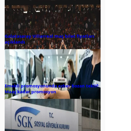
Galatasaray Villarreal maç bilet fiyatları
açıklandı
Emekli promosyonunda ezber bozan teklif:
Maaş kadar promosyon