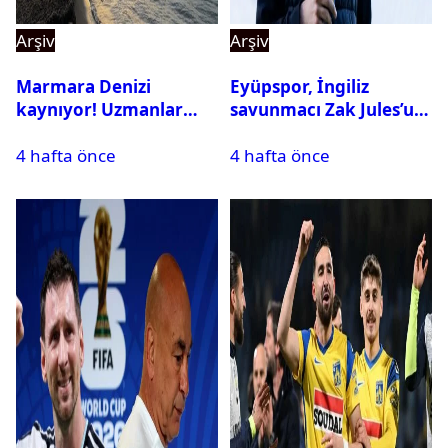
Arşiv
Arşiv
Marmara Denizi
Eyüpspor, İngiliz
kaynıyor! Uzmanlar
savunmacı Zak Jules’u
tehlikeyi işaret etti
kadrosuna kattı
4 hafta önce
4 hafta önce