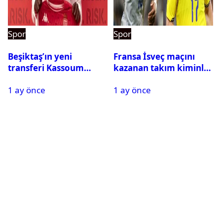
Spor
Spor
Beşiktaş’ın yeni
Fransa İsveç maçını
transferi Kassoum
kazanan takım kiminle
Ouattara saat kaçta
eşleşecek? Son 16
1 ay önce
1 ay önce
gelecek? Resmi
turundaki rakip belli
açıklama geldi
oldu