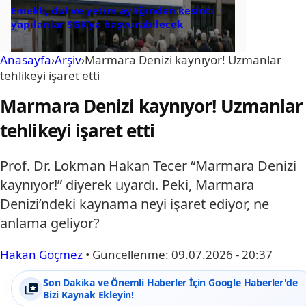
Emekli, dul ve yetim aylığından kesinti
yapılanlar SGK’ya başvurabilecek
Anasayfa
›
Arşiv
›
Marmara Denizi kaynıyor! Uzmanlar
tehlikeyi işaret etti
Marmara Denizi kaynıyor! Uzmanlar
tehlikeyi işaret etti
Prof. Dr. Lokman Hakan Tecer “Marmara Denizi
kaynıyor!” diyerek uyardı. Peki, Marmara
Denizi’ndeki kaynama neyi işaret ediyor, ne
anlama geliyor?
Hakan Göçmez
•
Güncellenme:
09.07.2026 - 20:37
Son Dakika ve Önemli Haberler İçin Google Haberler'de
Bizi Kaynak Ekleyin!