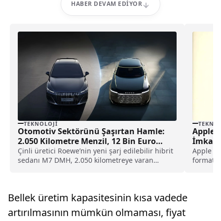
HABER DEVAM EDIYOR
TEKNOLOJI
TEKNOL
Otomotiv Sektörünü Şaşırtan Hamle:
Apple V
2.050 Kilometre Menzil, 12 Bin Euro
İmkanı 
Fiyat
Çinli üretici Roewe’nin yeni şarj edilebilir hibrit
Apple ta
sedanı M7 DMH, 2.050 kilometreye varan
formatın
menzili ve Çin pazarında açıklanan düşük fiyat
belirtili
seviyesiyle otomotiv sektöründe dengeleri
değiştirmeye hazırlanıyor.
Bellek üretim kapasitesinin kısa vadede
artırılmasının mümkün olmaması, fiyat