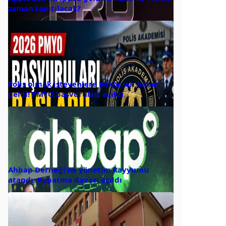
zaman tanıtılacak?
Polis olmak isteyenlere beklenen haber
geldi! PMYO başvuruları açıldı
Ahbap Derneği’ne yönetim kayyumu
atandı: Kapatma davası açıldı