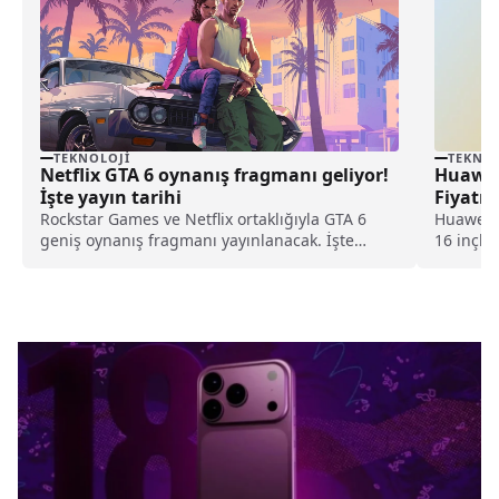
TEKNOLOJI
TEKNOL
Netflix GTA 6 oynanış fragmanı geliyor!
Huawei
İşte yayın tarihi
Fiyatı
Rockstar Games ve Netflix ortaklığıyla GTA 6
Huawei a
geniş oynanış fragmanı yayınlanacak. İşte
16 inçli
fragman yayın tarihi...
13....