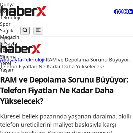
Dünya
Politika
Teknoloji
Spor
Sağlık
Magazin
3. Sayfa
Eğitim
Sinema
Anasayfa
›
Teknoloji
›
RAM ve Depolama Sorunu Büyüyor:
Yerel
Telefon Fiyatları Ne Kadar Daha Yükselecek?
Yaşam
RAM ve Depolama Sorunu Büyüyor:
Telefon Fiyatları Ne Kadar Daha
Yükselecek?
Küresel bellek pazarında yaşanan daralma, akıllı
telefon üreticilerini maliyet baskısıyla karşı
karşıya bırakıyor. Yaşanan durum mevcut