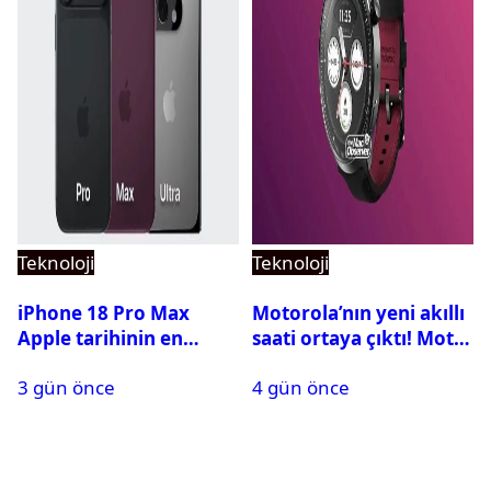
Teknoloji
Teknoloji
iPhone 18 Pro Max
Motorola’nın yeni akıllı
Apple tarihinin en
saati ortaya çıktı! Moto
pahalı iPhone’u olabilir
Watch Ultra ilk kez
3 gün önce
4 gün önce
görüntülendi