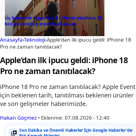
Üç bakanlık duyurdu: 81 ildeki okullara 30
bin güvenlik görevlisi alınacak
Anasayfa
›
Teknoloji
›
Apple’dan ilk ipucu geldi: iPhone 18
Pro ne zaman tanıtılacak?
Apple’dan ilk ipucu geldi: iPhone 18
Pro ne zaman tanıtılacak?
iPhone 18 Pro ne zaman tanıtılacak? Apple Event
için beklenen tarih, tanıtılması beklenen ürünler
ve son gelişmeler haberimizde.
Hakan Göçmez
•
Eklenme:
07.08.2026 - 12:40
Son Dakika ve Önemli Haberler İçin Google Haberler'de
Bizi Kaynak Ekleyin!