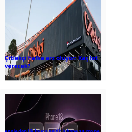
Çitlekçi halka arz oluyor: Kaç lot
verecek?
Apple’dan ilk ipucu geldi: iPhone 18 Pro ne