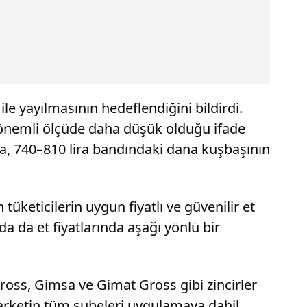
le yayılmasının hedeflendiğini bildirdi.
a önemli ölçüde daha düşük olduğu ifade
ya, 740–810 lira bandındaki dana kuşbaşının
üketicilerin uygun fiyatlı ve güvenilir et
a da et fiyatlarında aşağı yönlü bir
Gross, Gimsa ve Gimat Gross gibi zincirler
arketin tüm şubeleri uygulamaya dahil