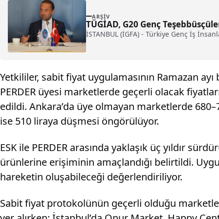
ARŞIV
TÜGİAD, G20 Genç Teşebbüsçüler 
İSTANBUL (İGFA) - Türkiye Genç İş İnsanl
Yetkililer, sabit fiyat uygulamasının Ramazan ayı
PERDER üyesi marketlerde geçerli olacak fiyatla
edildi. Ankara’da üye olmayan marketlerde 680–74
ise 510 liraya düşmesi öngörülüyor.
ESK ile PERDER arasında yaklaşık üç yıldır sürdürü
ürünlerine erişiminin amaçlandığı belirtildi. Uyg
hareketin oluşabileceği değerlendiriliyor.
Sabit fiyat protokolünün geçerli olduğu marketler
yer alırken; İstanbul’da Onur Market, Happy Ce