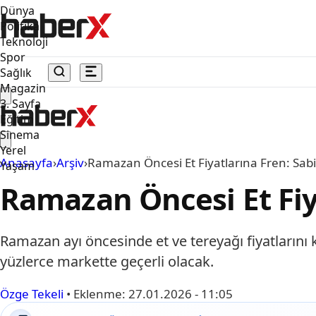
Dünya
Politika
Teknoloji
Spor
Sağlık
Magazin
3. Sayfa
Eğitim
Sinema
Yerel
Anasayfa
›
Arşiv
›
Ramazan Öncesi Et Fiyatlarına Fren: Sab
Yaşam
Ramazan Öncesi Et Fiy
Ramazan ayı öncesinde et ve tereyağı fiyatlarını 
yüzlerce markette geçerli olacak.
Özge Tekeli
•
Eklenme:
27.01.2026 - 11:05