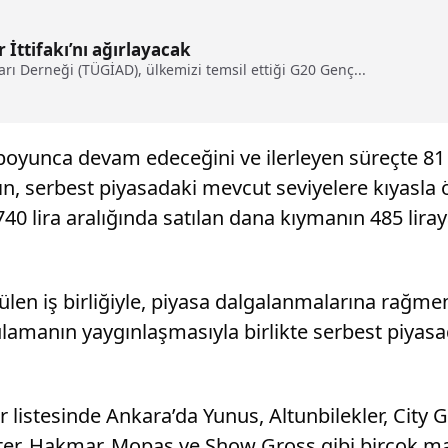
İttifakı’nı ağırlayacak
arı Derneği (TÜGİAD), ülkemizi temsil ettiği G20 Genç...
 boyunca devam edeceğini ve ilerleyen süreçte 81 i
rın, serbest piyasadaki mevcut seviyelere kıyasl
0 lira aralığında satılan dana kıymanın 485 lira
len iş birliğiyle, piyasa dalgalanmalarına rağmen t
ulamanın yaygınlaşmasıyla birlikte serbest piyasad
 listesinde Ankara’da Yunus, Altunbilekler, City 
nter, Hakmar, Mopaş ve Show Gross gibi birçok m