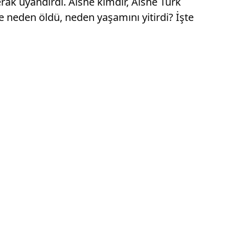
rak uyandırdı. Aishe kimdir, Aishe Türk
e neden öldü, neden yaşamını yitirdi? İşte