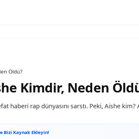
den Öldü?
she Kimdir, Neden Öld
efat haberi rap dünyasını sarstı. Peki, Aishe kim
 Bizi Kaynak Ekleyin!