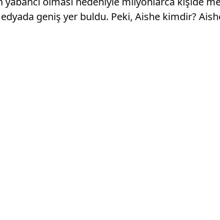
n yabancı olması nedeniyle milyonlarca kişide me
medyada geniş yer buldu. Peki, Aishe kimdir? Aish