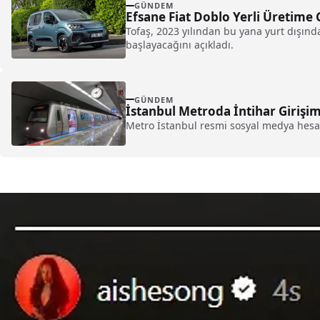
GÜNDEM
Efsane Fiat Doblo Yerli Üretime
Tofaş, 2023 yılından bu yana yurt dışın
başlayacağını açıkladı.
GÜNDEM
İstanbul Metroda İntihar Girişim
Metro İstanbul resmi sosyal medya hesap