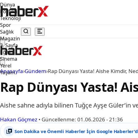
Dünya
Politika
Teknoloji
Spor
Sağlık
Magazin
3. Sayfa
Eğitim
Sinema
Yerel
Anasayfa
›
Gündem
›
Rap Dünyası Yasta! Aishe Kimdir, Ne
Yaşam
Rap Dünyası Yasta! Ai
Aishe sahne adıyla bilinen Tuğçe Ayşe Güler’in v
Hakan Göçmez
•
Güncellenme:
01.06.2026 - 21:36
Son Dakika ve Önemli Haberler İçin Google Haberler'de