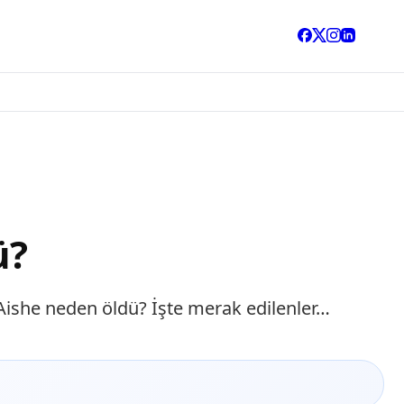
ü?
? Aishe neden öldü? İşte merak edilenler…