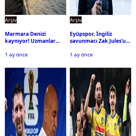
Arşiv
Arşiv
Marmara Denizi
Eyüpspor, İngiliz
kaynıyor! Uzmanlar
savunmacı Zak Jules’u
tehlikeyi işaret etti
kadrosuna kattı
1 ay önce
1 ay önce