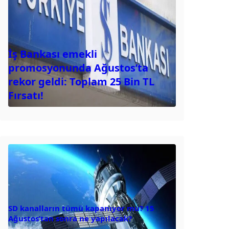
İş Bankası emekli
promosyonunda Ağustos’ta
rekor geldi: Toplam 25 Bin TL
Fırsatı!
SD kanalların tümü kapanıyor mu? 15
Ağustos’tan sonra ne yapılacak?