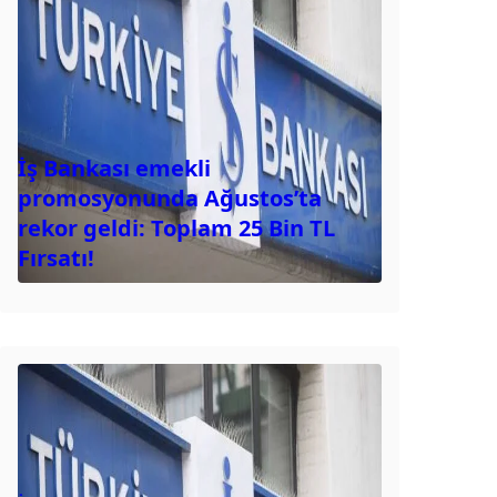
İş Bankası emekli
promosyonunda Ağustos’ta
rekor geldi: Toplam 25 Bin TL
Fırsatı!