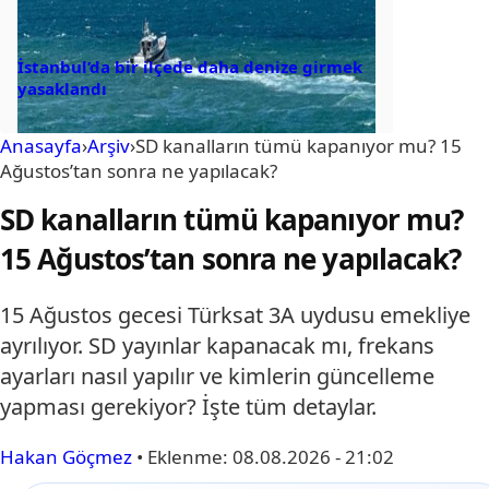
İstanbul’da bir ilçede daha denize girmek
yasaklandı
Anasayfa
›
Arşiv
›
SD kanalların tümü kapanıyor mu? 15
Ağustos’tan sonra ne yapılacak?
SD kanalların tümü kapanıyor mu?
15 Ağustos’tan sonra ne yapılacak?
15 Ağustos gecesi Türksat 3A uydusu emekliye
ayrılıyor. SD yayınlar kapanacak mı, frekans
ayarları nasıl yapılır ve kimlerin güncelleme
yapması gerekiyor? İşte tüm detaylar.
Hakan Göçmez
•
Eklenme:
08.08.2026 - 21:02