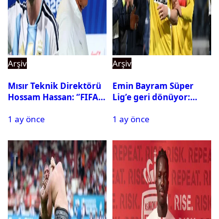
Arşiv
Arşiv
Mısır Teknik Direktörü
Emin Bayram Süper
Hossam Hassan: ‘’FIFA,
Lig’e geri dönüyor:
Messi’nin elenmesini
Galatasaray onay verdi
1 ay önce
1 ay önce
istemiyor’’