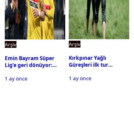
Arşiv
Arşiv
Kırkpınar Yağlı
Emin Bayram Süper
Güreşleri ilk tur
Lig’e geri dönüyor:
sonuçları açıklandı! İşte
Galatasaray onay verdi
1 ay önce
2. tura geçen
1 ay önce
pehlivanlar