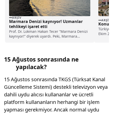
ARŞIV
ARŞIV
Marmara Denizi kaynıyor! Uzmanlar
Konut F
tehlikeyi işaret etti
Türkiye 
Prof. Dr. Lokman Hakan Tecer “Marmara Denizi
Ekim 202
kaynıyor!” diyerek uyardı. Peki, Marmara
verileri 
Denizi’ndeki kaynama neyi işaret ediyor, ne
anlama geliyor?
15 Ağustos sonrasında ne
yapılacak?
15 Ağustos sonrasında TKGS (Türksat Kanal
Güncelleme Sistemi) destekli televizyon veya
dahili uydu alıcısı kullananlar ve ücretli
platform kullananların herhangi bir işlem
yapması gerekmiyor. Ancak normal uydu