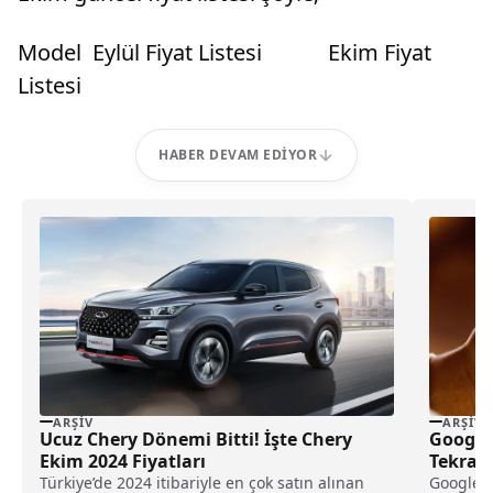
Model Eylül Fiyat Listesi Ekim Fiyat
Listesi
HABER DEVAM EDIYOR
ARŞIV
ARŞIV
Ucuz Chery Dönemi Bitti! İşte Chery
Google 
Ekim 2024 Fiyatları
Tekrard
Türkiye’de 2024 itibariyle en çok satın alınan
Google, 