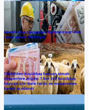
Emekli olup çalışanları ilgilendiriyor! SGK
rapor parası ödemiyor
TİGEM’den küçükbaş hayvan almak
isteyenlere müjde: 7 bin 350 küçükbaş
hayvan için ihale tarihi ve muhammen
bedeli açıklandı