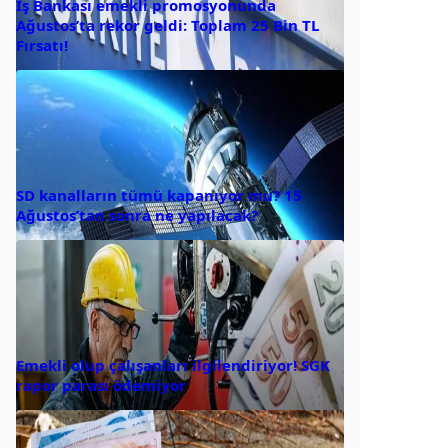
İş Bankası emekli promosyonunda
Ağustos’ta rekor geldi: Toplam 25 Bin TL
Fırsatı!
SD kanalların tümü kapanıyor mu? 15
Ağustos’tan sonra ne yapılacak?
Emekli olup çalışanları ilgilendiriyor! SGK
rapor parası ödemiyor