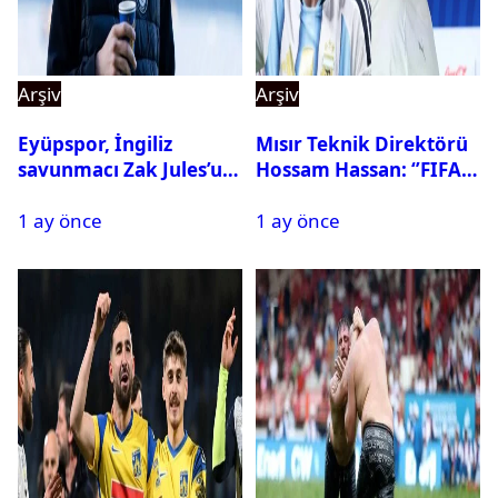
Arşiv
Arşiv
Eyüpspor, İngiliz
Mısır Teknik Direktörü
savunmacı Zak Jules’u
Hossam Hassan: ‘’FIFA,
kadrosuna kattı
Messi’nin elenmesini
1 ay önce
1 ay önce
istemiyor’’