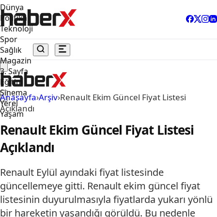
Dünya
Politika
Teknoloji
Spor
Sağlık
Magazin
3. Sayfa
Eğitim
Sinema
Anasayfa
›
Arşiv
›
Renault Ekim Güncel Fiyat Listesi
Yerel
Açıklandı
Yaşam
Renault Ekim Güncel Fiyat Listesi
Açıklandı
Renault Eylül ayındaki fiyat listesinde
güncellemeye gitti. Renault ekim güncel fiyat
listesinin duyurulmasıyla fiyatlarda yukarı yönlü
bir hareketin yaşandığı görüldü. Bu nedenle