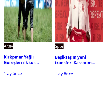
Arşiv
Spor
Kırkpınar Yağlı
Beşiktaş’ın yeni
Güreşleri ilk tur
transferi Kassoum
sonuçları açıklandı! İşte
Ouattara saat kaçta
1 ay önce
2. tura geçen
1 ay önce
gelecek? Resmi
pehlivanlar
açıklama geldi