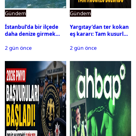
Gündem
Gündem
İstanbul’da bir ilçede
Yargıtay’dan ter kokan
daha denize girmek
eş kararı: Tam kusurlu
yasaklandı
bulundu
2 gün önce
2 gün önce