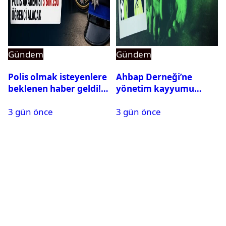
Gündem
Gündem
Polis olmak isteyenlere
Ahbap Derneği’ne
beklenen haber geldi!
yönetim kayyumu
PMYO başvuruları açıldı
atandı: Kapatma davası
3 gün önce
3 gün önce
açıldı