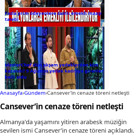
Fazla prim ödeyenlere zamlı emekli maaşı
talebi
MasterChef dün akşam yedeklerden kim
kazandı? 9 Ağustos yedek kadroya girenler
belli oldu
Anasayfa
›
Gündem
›
Cansever’in cenaze töreni netleşti
Cansever’in cenaze töreni netleşti
Almanya'da yaşamını yitiren arabesk müziğin
sevilen ismi Cansever’in cenaze töreni açıklandı.