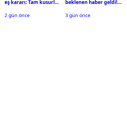
eş kararı: Tam kusurlu
beklenen haber geldi!
bulundu
PMYO başvuruları açıldı
2 gün önce
3 gün önce