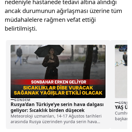
nedeniyle hastanede tedavi altına alındığı
ancak durumunun ağırlaşması üzerine tüm
müdahalelere rağmen vefat ettiği
belirtilmişti.
GÜNDEM
GÜNDE
Rusya’dan Türkiye’ye serin hava dalgası
YAŞ Üye
geliyor: Sıcaklık birden düşecek
Cumhurb
Meteoroloji uzmanları, 14-17 Ağustos tarihleri
başkanlı
arasında Rusya üzerinden yurda serin hava
üyeleri A
dalgasının giriş yapacağını, sıcaklıkların 6