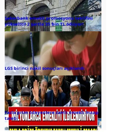
Şekerbank emekli promosyonu teklifini
yükseltti! 2 şartla 35 bin TL ödüyor!
LGS birinci nakil sonuçları açıklandı
Fazla prim ödeyenlere zamlı emekli maaşı
talebi