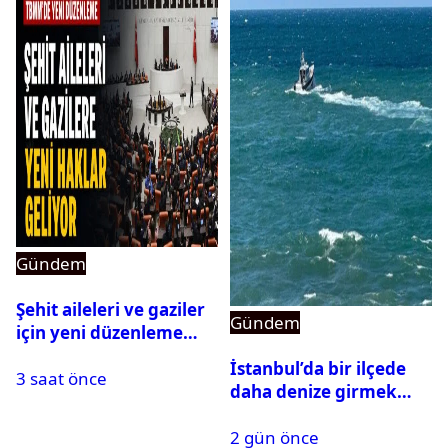
Gündem
Şehit aileleri ve gaziler
Gündem
için yeni düzenleme
Meclis’ten geçti
İstanbul’da bir ilçede
3 saat önce
daha denize girmek
yasaklandı
2 gün önce