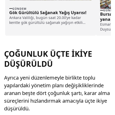
GÜNDEM
GÜNDE
Gök Gürültülü Sağanak Yağış Uyarısı!
Bursa’
Ankara Valiliği, bugün saat 20.00’ye kadar
yana ka
kentte gök gürültülü sağanak yağışın etkili
Esmanur
olacağını duyurarak vatandaşlara uyarıda
Duysun 
bulundu.
takımının
ÇOĞUNLUK ÜÇTE İKİYE
DÜŞÜRÜLDÜ
Ayrıca yeni düzenlemeyle birlikte toplu
yapılardaki yönetim planı değişikliklerinde
aranan beşte dört çoğunluk şartı, karar alma
süreçlerini hızlandırmak amacıyla üçte ikiye
düşürüldü.