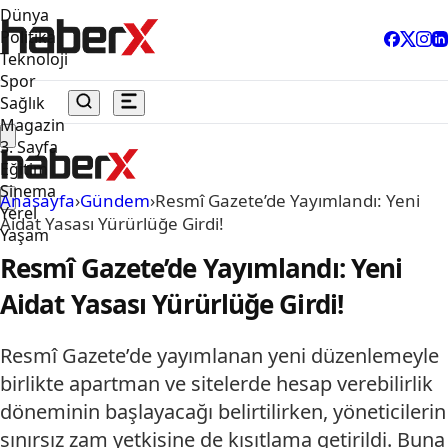
Dünya
Politika
Teknoloji
Spor
Sağlık
Magazin
3. Sayfa
Eğitim
Sinema
Anasayfa
›
Gündem
›
Resmî Gazete’de Yayımlandı: Yeni
Yerel
Aidat Yasası Yürürlüğe Girdi!
Yaşam
Resmî Gazete’de Yayımlandı: Yeni
Aidat Yasası Yürürlüğe Girdi!
Resmî Gazete’de yayımlanan yeni düzenlemeyle
birlikte apartman ve sitelerde hesap verebilirlik
döneminin başlayacağı belirtilirken, yöneticilerin
sınırsız zam yetkisine de kısıtlama getirildi. Buna