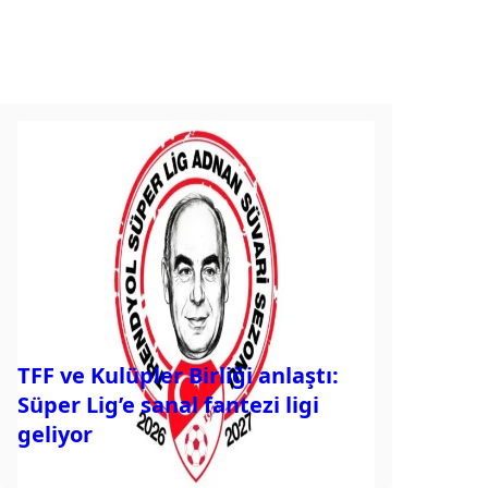
TFF ve Kulüpler Birliği anlaştı:
Süper Lig’e sanal fantezi ligi
geliyor