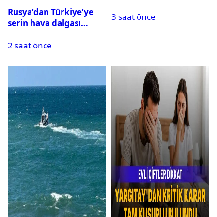
Meclis’ten geçti
Rusya’dan Türkiye’ye
3 saat önce
serin hava dalgası
geliyor: Sıcaklık birden
2 saat önce
düşecek