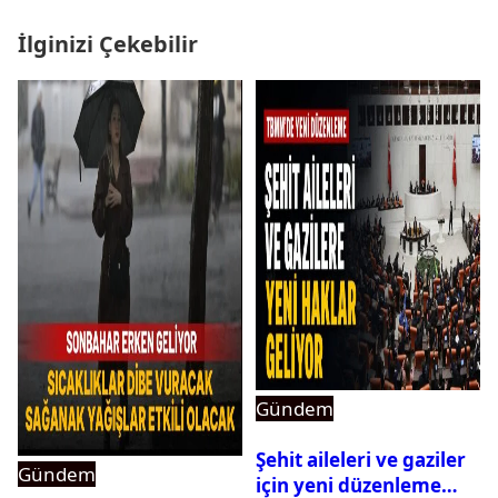
İlginizi Çekebilir
Gündem
Şehit aileleri ve gaziler
Gündem
için yeni düzenleme