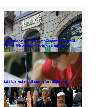
Şekerbank emekli promosyonu teklifini
yükseltti! 2 şartla 35 bin TL ödüyor!
LGS birinci nakil sonuçları açıklandı