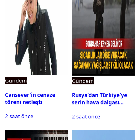
Gündem
Gündem
Cansever’in cenaze
Rusya’dan Türkiye’ye
töreni netleşti
serin hava dalgası
geliyor: Sıcaklık birden
2 saat önce
2 saat önce
düşecek