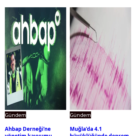
Gündem
Gündem
Ahbap Derneği’ne
Muğla’da 4.1
yönetim kayyumu
büyüklüğünde deprem