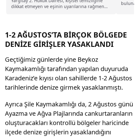
Yargıtay 2. Hukuk Dairesi, kişisel temizliğine
bulunan 
dikkat etmeyen ve eşinin uyarılarına rağmen
sonuçları
duş almayarak sürekli ter kokan kocayı tam
kusurlu buldu. Bu kapsamda çiftin
boşanmasına karar verilirken, kocanın 360 bin
lira tazminat ödemesine karar verildi.
1-2 AĞUSTOS’TA BİRÇOK BÖLGEDE
DENİZE GİRİŞLER YASAKLANDI
Geçtiğimiz günlerde yine Beykoz
Kaymakamlığı tarafından yapılan duyuruda
Karadeniz’e kıyısı olan sahillerde 1-2 Ağustos
tarihlerinde denize girmek yasaklanmıştı.
Ayrıca Şile Kaymakamlığı da, 2 Ağustos günü
Ayazma ve Ağva Plajlarında cankurtaranların
oluşturacakları kontrollü bölgeler haricinde
ilçede denize girişlerin yasaklandığını