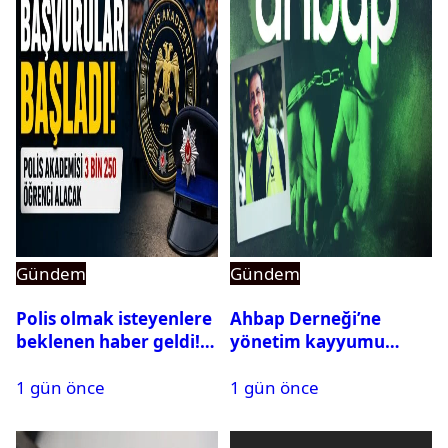
Gündem
Gündem
Polis olmak isteyenlere
Ahbap Derneği’ne
beklenen haber geldi!
yönetim kayyumu
PMYO başvuruları açıldı
atandı: Kapatma davası
1 gün önce
1 gün önce
açıldı