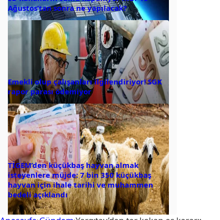
Ağustos’tan sonra ne yapılacak?
Emekli olup çalışanları ilgilendiriyor! SGK
rapor parası ödemiyor
TİGEM’den küçükbaş hayvan almak
isteyenlere müjde: 7 bin 350 küçükbaş
hayvan için ihale tarihi ve muhammen
bedeli açıklandı