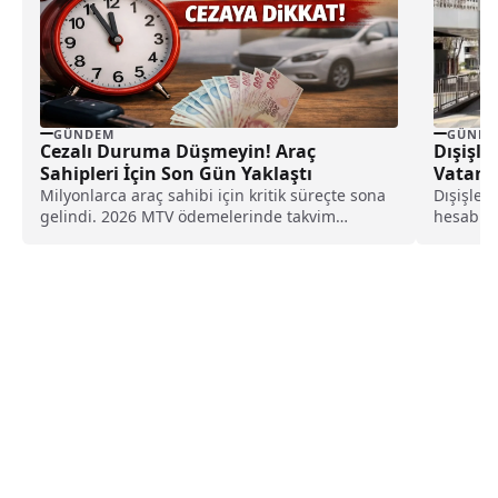
GÜNDEM
GÜNDE
Cezalı Duruma Düşmeyin! Araç
Dışişle
Sahipleri İçin Son Gün Yaklaştı
Vatand
Milyonlarca araç sahibi için kritik süreçte sona
Dışişler
gelindi. 2026 MTV ödemelerinde takvim
hesabınd
daralırken, dev bankalar taksitli ödeme
Türk vat
fırsatlarını peş peşe duyurdu.