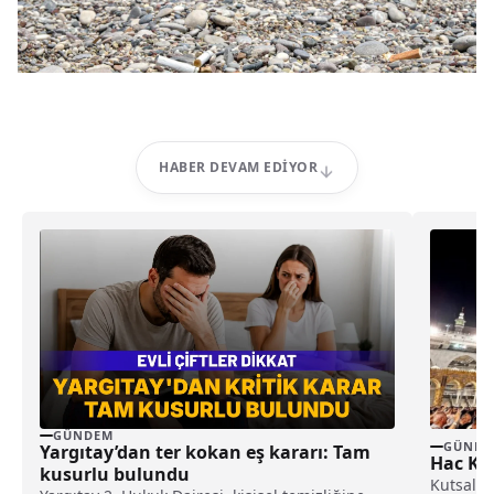
HABER DEVAM EDIYOR
GÜNDEM
GÜNDE
Yargıtay’dan ter kokan eş kararı: Tam
Hac Ku
kusurlu bulundu
Kutsal t