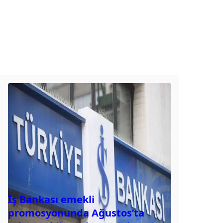
İş Bankası emekli
promosyonunda Ağustos’ta