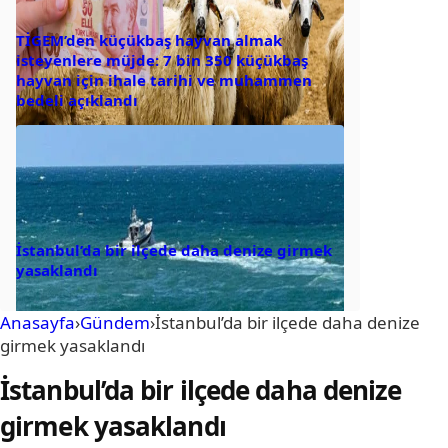
TİGEM’den küçükbaş hayvan almak
isteyenlere müjde: 7 bin 350 küçükbaş
hayvan için ihale tarihi ve muhammen
bedeli açıklandı
İstanbul’da bir ilçede daha denize girmek
yasaklandı
Anasayfa
›
Gündem
›
İstanbul’da bir ilçede daha denize
girmek yasaklandı
İstanbul’da bir ilçede daha denize
girmek yasaklandı