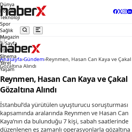
Dünya
Politika
Teknoloji
Spor
Sağlık
Magazin
3. Sayfa
Eğitim
Sinema
Anasayfa
›
Gündem
›
Reynmen, Hasan Can Kaya ve Çakal
Yerel
Gözaltına Alındı
Yaşam
Reynmen, Hasan Can Kaya ve Çakal
Gözaltına Alındı
İstanbul’da yürütülen uyuşturucu soruşturması
kapsamında aralarında Reynmen ve Hasan Can
Kaya’nın da bulunduğu 7 kişi, sabah saatlerinde
düzenlenen eş zamanlı operasyonlarla gözaltına