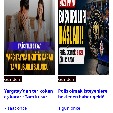
Gündem
Gündem
Yargıtay’dan ter kokan
Polis olmak isteyenlere
eş kararı: Tam kusurlu
beklenen haber geldi!
bulundu
PMYO başvuruları açıldı
7 saat önce
1 gün önce