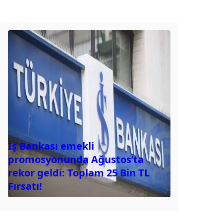
İş Bankası emekli
promosyonunda Ağustos’ta
rekor geldi: Toplam 25 Bin TL
Fırsatı!