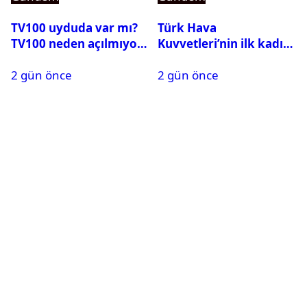
TV100 uyduda var mı?
Türk Hava
TV100 neden açılmıyor?
Kuvvetleri’nin ilk kadın
generali Özlem
2 gün önce
2 gün önce
Karapınar hakkında
dikkat çeken detay
ortaya çıktı