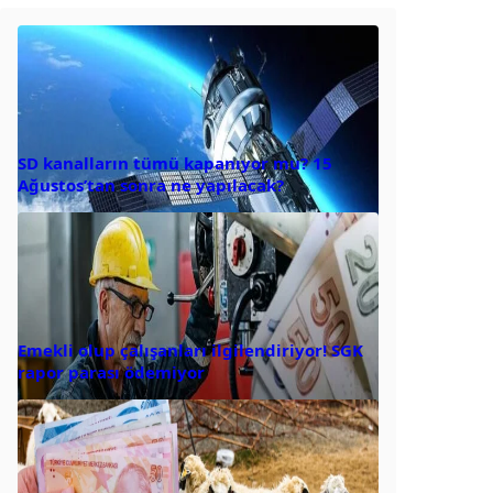
SD kanalların tümü kapanıyor mu? 15
Ağustos’tan sonra ne yapılacak?
Emekli olup çalışanları ilgilendiriyor! SGK
rapor parası ödemiyor