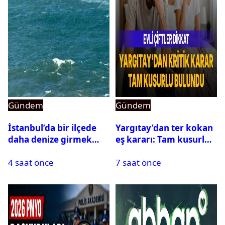
Gündem
Gündem
İstanbul’da bir ilçede
Yargıtay’dan ter kokan
daha denize girmek
eş kararı: Tam kusurlu
yasaklandı
bulundu
4 saat önce
7 saat önce