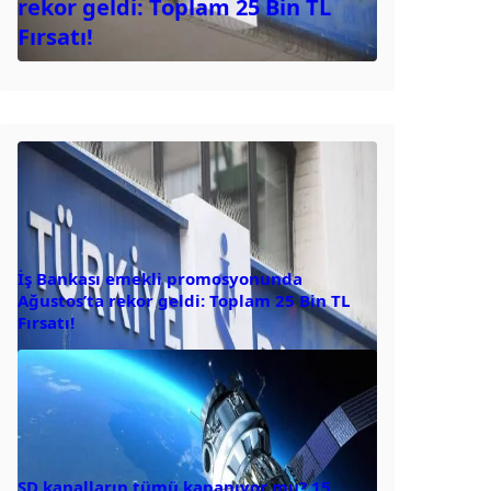
rekor geldi: Toplam 25 Bin TL
Fırsatı!
İş Bankası emekli promosyonunda
Ağustos’ta rekor geldi: Toplam 25 Bin TL
Fırsatı!
SD kanalların tümü kapanıyor mu? 15