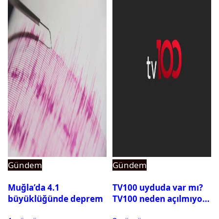
Gündem
Gündem
Muğla’da 4.1
TV100 uyduda var mı?
büyüklüğünde deprem
TV100 neden açılmıyor?