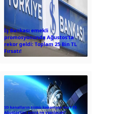
İş Bankası emekli
promosyonunda Ağustos’ta
rekor geldi: Toplam 25 Bin TL
Fırsatı!
SD kanalların tümü kapanıyor mu? 15
Ağustos’tan sonra ne yapılacak?