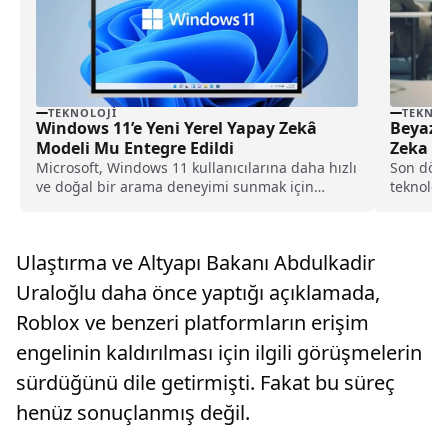
TEKNOLOJI
TEKNOL
Windows 11’e Yeni Yerel Yapay Zekâ
Beyaz Y
Modeli Mu Entegre Edildi
Zeka İ
Microsoft, Windows 11 kullanıcılarına daha hızlı
Son döne
ve doğal bir arama deneyimi sunmak için
teknoloji
geliştirdiği...
hakkında
Ulaştırma ve Altyapı Bakanı Abdulkadir
Uraloğlu daha önce yaptığı açıklamada,
Roblox ve benzeri platformların erişim
engelinin kaldırılması için ilgili görüşmelerin
sürdüğünü dile getirmişti. Fakat bu süreç
henüz sonuçlanmış değil.