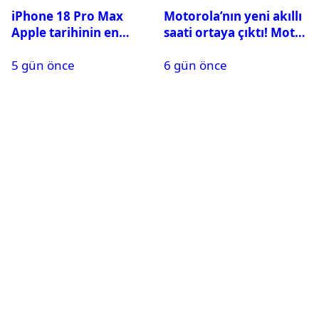
iPhone 18 Pro Max
Motorola’nın yeni akıllı
Apple tarihinin en
saati ortaya çıktı! Moto
pahalı iPhone’u olabilir
Watch Ultra ilk kez
5 gün önce
6 gün önce
görüntülendi