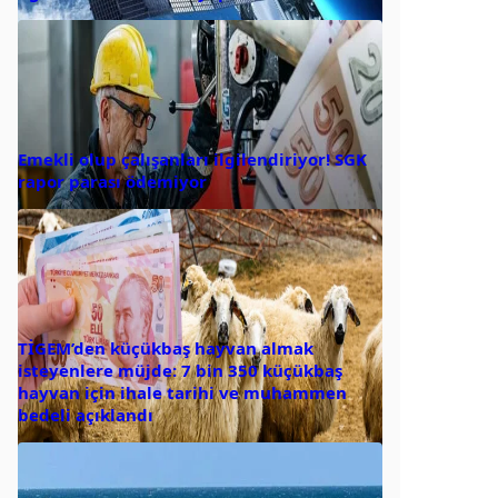
Emekli olup çalışanları ilgilendiriyor! SGK
rapor parası ödemiyor
TİGEM’den küçükbaş hayvan almak
isteyenlere müjde: 7 bin 350 küçükbaş
hayvan için ihale tarihi ve muhammen
bedeli açıklandı