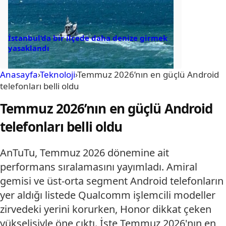
İstanbul’da bir ilçede daha denize girmek
yasaklandı
Anasayfa
›
Teknoloji
›
Temmuz 2026’nın en güçlü Android
telefonları belli oldu
Temmuz 2026’nın en güçlü Android
telefonları belli oldu
AnTuTu, Temmuz 2026 dönemine ait
performans sıralamasını yayımladı. Amiral
gemisi ve üst-orta segment Android telefonların
yer aldığı listede Qualcomm işlemcili modeller
zirvedeki yerini korurken, Honor dikkat çeken
yükselişiyle öne çıktı. İşte Temmuz 2026'nın en