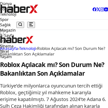
Dünya
Politika
Teknoloji
Spor
Sağlık
Magazin
3. Sayfa
Eğitim
Sinema
Anasayfa
›
Teknoloji
›
Roblox Açılacak mı? Son Durum Ne?
Yerel
Bakanlıktan Son Açıklamalar
Yaşam
Roblox Açılacak mı? Son Durum Ne?
Bakanlıktan Son Açıklamalar
Türkiye’de milyonlarca oyuncunun tercih ettiği
Roblox, geçtiğimiz yıl mahkeme kararıyla
erişime kapatılmıştı. 7 Ağustos 2024’te Adana 6.
Sulh Ceza Hakimliği tarafından alınan kararla