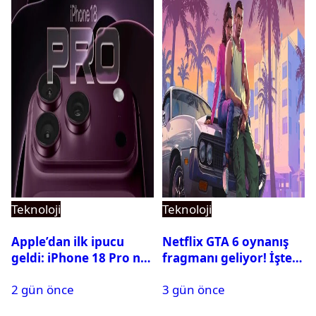
Teknoloji
Teknoloji
Apple’dan ilk ipucu
Netflix GTA 6 oynanış
geldi: iPhone 18 Pro ne
fragmanı geliyor! İşte
zaman tanıtılacak?
yayın tarihi
2 gün önce
3 gün önce