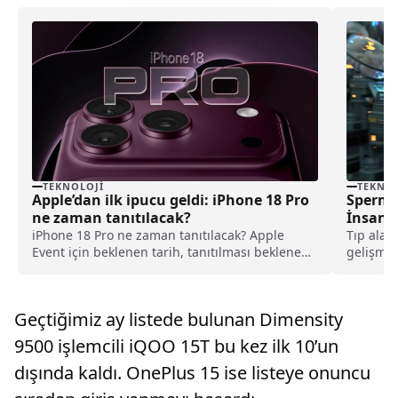
TEKNOLOJI
TEKNOL
Apple’dan ilk ipucu geldi: iPhone 18 Pro
Sperms
ne zaman tanıtılacak?
İnsan E
iPhone 18 Pro ne zaman tanıtılacak? Apple
Tıp alan
Event için beklenen tarih, tanıtılması beklenen
gelişmel
ürünler ve son gelişmeler haberimizde.
eklendi!.
Geçtiğimiz ay listede bulunan Dimensity
9500 işlemcili iQOO 15T bu kez ilk 10’un
dışında kaldı. OnePlus 15 ise listeye onuncu