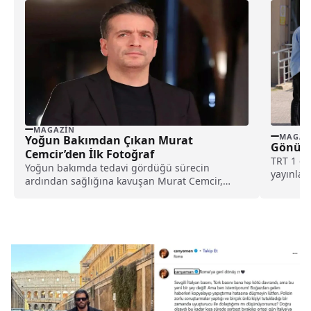
MAGAZIN
MAGAZ
Yoğun Bakımdan Çıkan Murat
Gönül 
Cemcir’den İlk Fotoğraf
TRT 1 ek
Yoğun bakımda tedavi gördüğü sürecin
yayınla
ardından sağlığına kavuşan Murat Cemcir,
artık fiz
sosyal medya üzerinden paylaştığı son
fotoğrafıyla gündeme geldi.