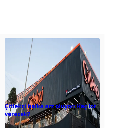
Çitlekçi halka arz oluyor: Kaç lot
verecek?