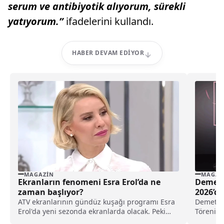
serum ve antibiyotik alıyorum, sürekli
yatıyorum.”
ifadelerini kullandı.
HABER DEVAM EDIYOR
MAGAZIN
MAGAZ
Ekranların fenomeni Esra Erol’da ne
Demet 
zaman başlıyor?
2026’da
ATV ekranlarının gündüz kuşağı programı Esra
Demet Öz
Erol'da yeni sezonda ekranlarda olacak. Peki
Töreni’ne
Esra Erol’da ne zaman başlayacak? Yeni sezon
etkinliği