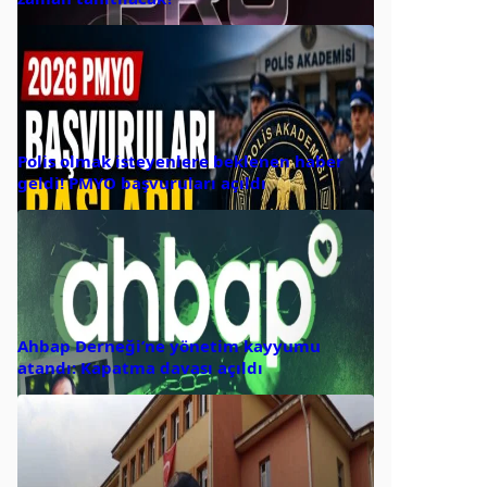
Polis olmak isteyenlere beklenen haber
geldi! PMYO başvuruları açıldı
Ahbap Derneği’ne yönetim kayyumu
atandı: Kapatma davası açıldı