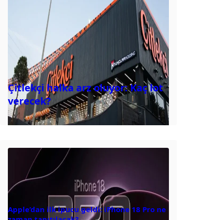
Çitlekçi halka arz oluyor: Kaç lot
verecek?
Apple’dan ilk ipucu geldi: iPhone 18 Pro ne
zaman tanıtılacak?