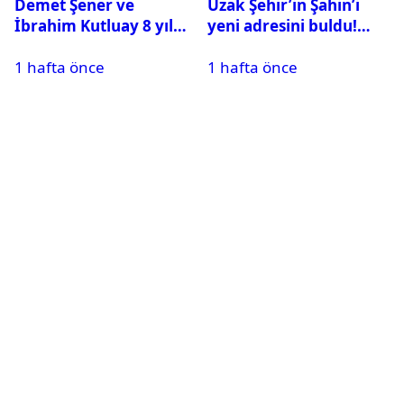
Demet Şener ve
Uzak Şehir’in Şahin’i
İbrahim Kutluay 8 yıl
yeni adresini buldu!
sonra bir araya geldi:
Alper Çankaya reyting
1 hafta önce
1 hafta önce
Ailece Yunanistan
rekortmeni dizide
tatiline gittiler