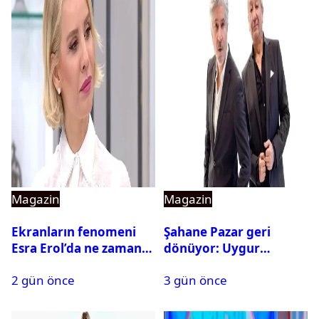
Magazin
Magazin
Ekranların fenomeni
Şahane Pazar geri
Esra Erol’da ne zaman
dönüyor: Uygur
başlıyor?
kardeşlerden beklenen
2 gün önce
3 gün önce
açıklama geldi