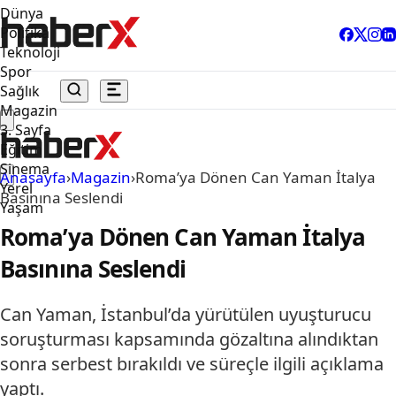
Dünya
Politika
Teknoloji
Spor
Sağlık
Magazin
3. Sayfa
Eğitim
Sinema
Anasayfa
›
Magazin
›
Roma’ya Dönen Can Yaman İtalya
Yerel
Basınına Seslendi
Yaşam
Roma’ya Dönen Can Yaman İtalya
Basınına Seslendi
Can Yaman, İstanbul’da yürütülen uyuşturucu
soruşturması kapsamında gözaltına alındıktan
sonra serbest bırakıldı ve süreçle ilgili açıklama
yaptı.