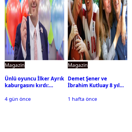
Magazin
Magazin
Ünlü oyuncu İlker Ayrık
Demet Şener ve
kaburgasını kırdı:
İbrahim Kutluay 8 yıl
Sağlık durumu nasıl?
sonra bir araya geldi:
4 gün önce
1 hafta önce
Ailece Yunanistan
tatiline gittiler