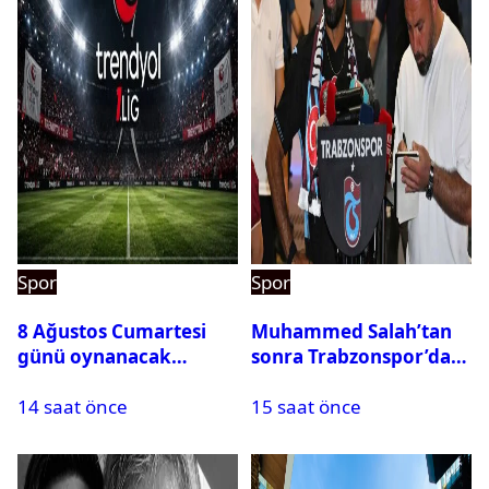
Spor
Spor
8 Ağustos Cumartesi
Muhammed Salah’tan
günü oynanacak
sonra Trabzonspor’dan
maçlar
bir rekor daha
14 saat önce
15 saat önce