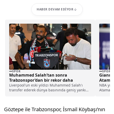
HABER DEVAM EDIYOR
SPOR
SPOR
Muhammed Salah’tan sonra
Gianni
Trabzonspor’dan bir rekor daha
Ataman
Planın
Liverpool'un eski yıldızı Muhammed Salah'ı
NBA yıld
transfer ederek dünya basınında geniş yankı
Ataman’ı
uyandıran Trabzonspor, yeni sezon kombine
dünya fi
satışlarında 18 bine ulaşarak tarihinin en
yüksek kombine satış rekorunu kırdığını
Göztepe ile Trabzonspor, İsmail Köybaşı’nın
açıkladı.