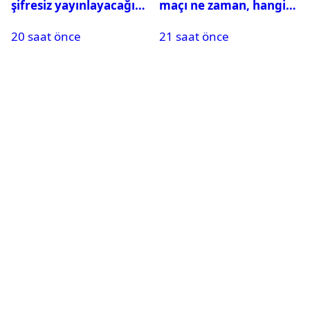
şifresiz yayınlayacağı
maçı ne zaman, hangi
maçlar belli oldu
kanalda? Salah
20 saat önce
21 saat önce
oynayacak mı?