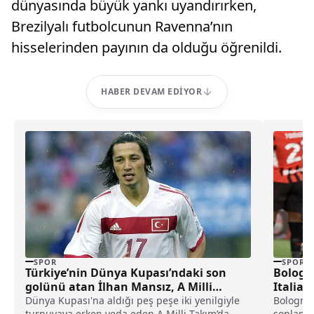
dünyasında büyük yankı uyandırırken,
Brezilyalı futbolcunun Ravenna’nın
hisselerinden payının da olduğu öğrenildi.
HABER DEVAM EDIYOR
SPOR
SPOR
Türkiye’nin Dünya Kupası’ndaki son
Bologn
golünü atan İlhan Mansız, A Milli
Italia’
Takım’ın yeni teknik direktörünü
Dünya Kupası'na aldığı peş peşe iki yenilgiyle
Bologna,
turnuvaya erken veda eden A Milli Takım’da
sonlandı