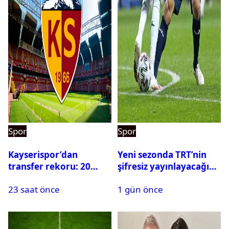
Spor
Spor
Kayserispor’dan
Yeni sezonda TRT’nin
transfer rekoru: 20
şifresiz yayınlayacağı
saatte 15 transfer
maçlar belli oldu
23 saat önce
1 gün önce