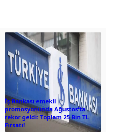
İş Bankası emekli
promosyonunda Ağustos’ta
rekor geldi: Toplam 25 Bin TL
Fırsatı!