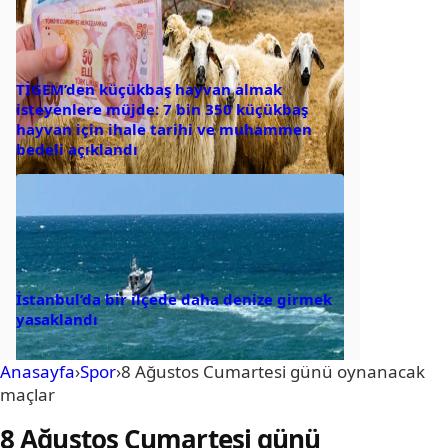
TİGEM’den küçükbaş hayvan almak
isteyenlere müjde: 7 bin 350 küçükbaş
hayvan için ihale tarihi ve muhammen
bedeli açıklandı
İstanbul’da bir ilçede daha denize girmek
yasaklandı
Anasayfa
›
Spor
›
8 Ağustos Cumartesi günü oynanacak
maçlar
8 Ağustos Cumartesi günü