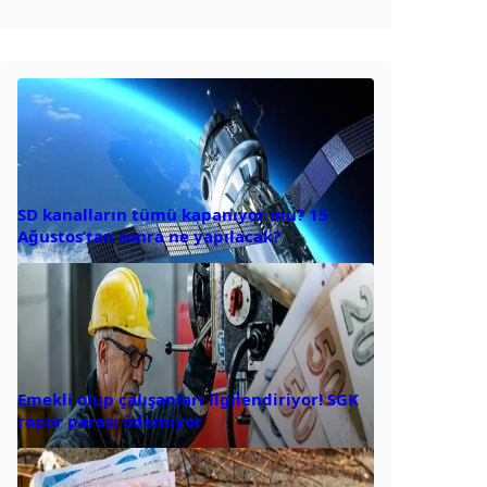
SD kanalların tümü kapanıyor mu? 15
Ağustos’tan sonra ne yapılacak?
Emekli olup çalışanları ilgilendiriyor! SGK
rapor parası ödemiyor