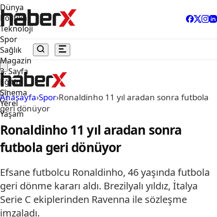
Dünya
Politika
Teknoloji
Spor
Sağlık
Magazin
3. Sayfa
Eğitim
Sinema
Anasayfa
›
Spor
›
Ronaldinho 11 yıl aradan sonra futbola
Yerel
geri dönüyor
Yaşam
Ronaldinho 11 yıl aradan sonra
futbola geri dönüyor
Efsane futbolcu Ronaldinho, 46 yaşında futbola
geri dönme kararı aldı. Brezilyalı yıldız, İtalya
Serie C ekiplerinden Ravenna ile sözleşme
imzaladı.