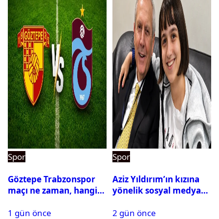
Spor
Spor
Göztepe Trabzonspor
Aziz Yıldırım’ın kızına
maçı ne zaman, hangi
yönelik sosyal medya
kanalda? Salah
paylaşımı yapan şüpheli
1 gün önce
2 gün önce
oynayacak mı?
hakkında karar çıktı