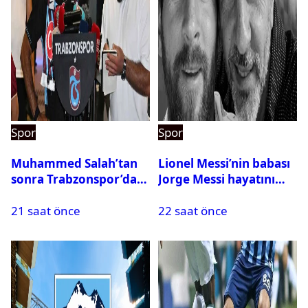
Spor
Spor
Muhammed Salah’tan
Lionel Messi’nin babası
sonra Trabzonspor’dan
Jorge Messi hayatını
bir rekor daha
kaybetti
21 saat önce
22 saat önce