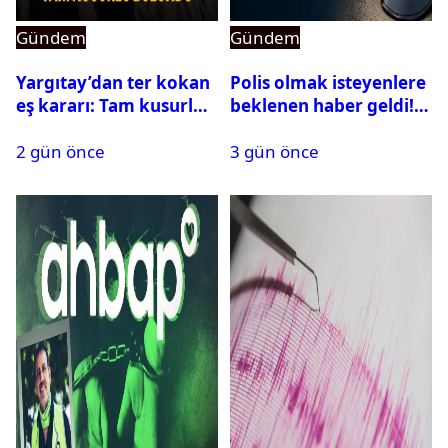
Gündem
Gündem
Yargıtay’dan ter kokan
Polis olmak isteyenlere
eş kararı: Tam kusurlu
beklenen haber geldi!
bulundu
PMYO başvuruları açıldı
2 gün önce
3 gün önce