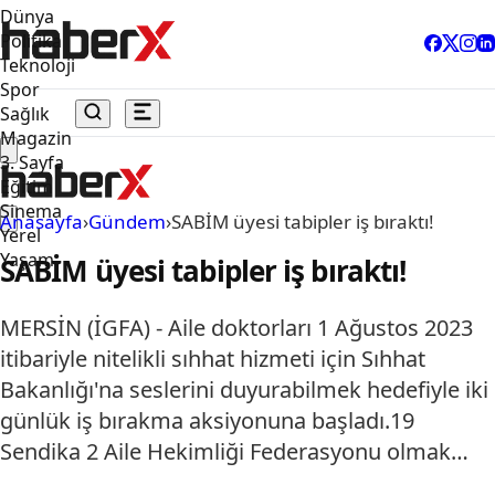
Dünya
Politika
Teknoloji
Spor
Sağlık
Magazin
3. Sayfa
Eğitim
Sinema
Anasayfa
›
Gündem
›
SABİM üyesi tabipler iş bıraktı!
Yerel
Yaşam
SABİM üyesi tabipler iş bıraktı!
MERSİN (İGFA) - Aile doktorları 1 Ağustos 2023
itibariyle nitelikli sıhhat hizmeti için Sıhhat
Bakanlığı'na seslerini duyurabilmek hedefiyle iki
günlük iş bırakma aksiyonuna başladı.19
Sendika 2 Aile Hekimliği Federasyonu olmak…