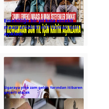
Emekliliğe bir yıl kala emekli
maaşı artabilir mi? Uzman isim
açıkladı
Sigaraya yine zam geldi: Yarından itibaren
geçerli olacak