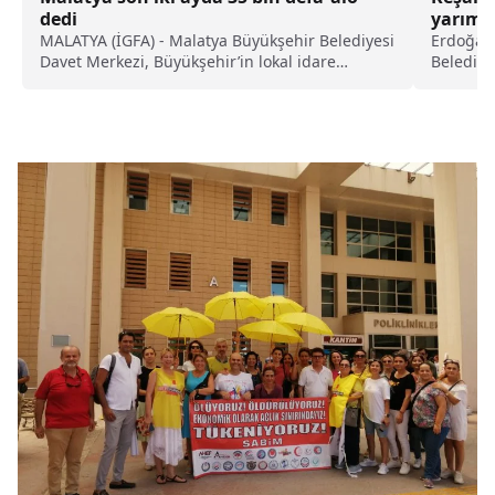
dedi
yarım 
MALATYA (İGFA) - Malatya Büyükşehir Belediyesi
Erdoğan 
Davet Merkezi, Büyükşehir’in lokal idare
Belediye
hizmetlerini aktif ve...
Sendikas