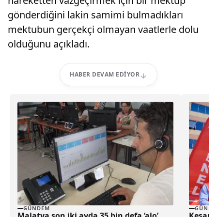
hareketten vazgeçirmek için bir mektup
gönderdiğini lakin samimi bulmadıkları
mektubun gerçekçi olmayan vaatlerle dolu
olduğunu açıkladı.
HABER DEVAM EDIYOR
GÜNDEM
GÜNDE
Malatya son iki ayda 35 bin defa ‘alo’
Keşan’d