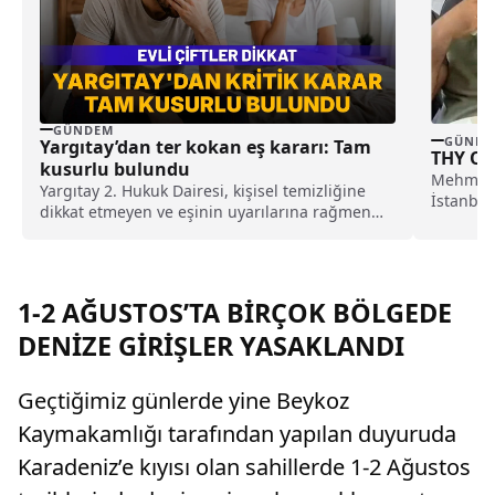
GÜNDEM
GÜNDE
Yargıtay’dan ter kokan eş kararı: Tam
THY O İ
kusurlu bulundu
Mehmet S
Yargıtay 2. Hukuk Dairesi, kişisel temizliğine
İstanbul
dikkat etmeyen ve eşinin uyarılarına rağmen
videoyu 
duş almayarak sürekli ter kokan kocayı tam
kusurlu buldu. Bu kapsamda çiftin
boşanmasına karar verilirken, kocanın 360 bin
lira tazminat ödemesine karar verildi.
1-2 AĞUSTOS’TA BİRÇOK BÖLGEDE
DENİZE GİRİŞLER YASAKLANDI
Geçtiğimiz günlerde yine Beykoz
Kaymakamlığı tarafından yapılan duyuruda
Karadeniz’e kıyısı olan sahillerde 1-2 Ağustos