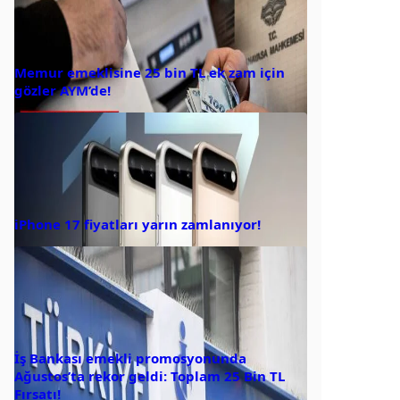
Memur emeklisine 25 bin TL ek zam için
gözler AYM’de!
iPhone 17 fiyatları yarın zamlanıyor!
İş Bankası emekli promosyonunda
Ağustos’ta rekor geldi: Toplam 25 Bin TL
Fırsatı!