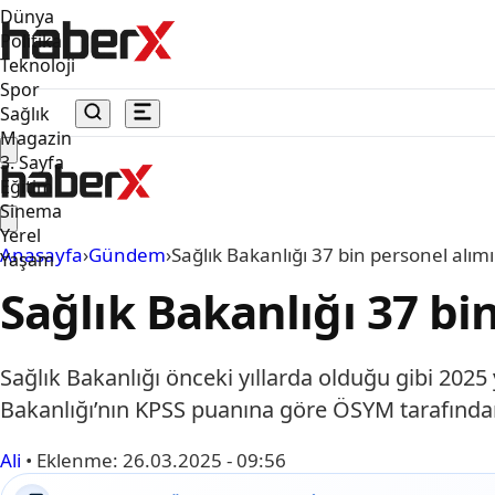
Dünya
Politika
Teknoloji
Spor
Sağlık
Magazin
3. Sayfa
Eğitim
Sinema
Yerel
Anasayfa
›
Gündem
›
Sağlık Bakanlığı 37 bin personel alımı
Yaşam
Sağlık Bakanlığı 37 bi
Sağlık Bakanlığı önceki yıllarda olduğu gibi 202
Bakanlığı’nın KPSS puanına göre ÖSYM tarafında
Ali
•
Eklenme:
26.03.2025 - 09:56