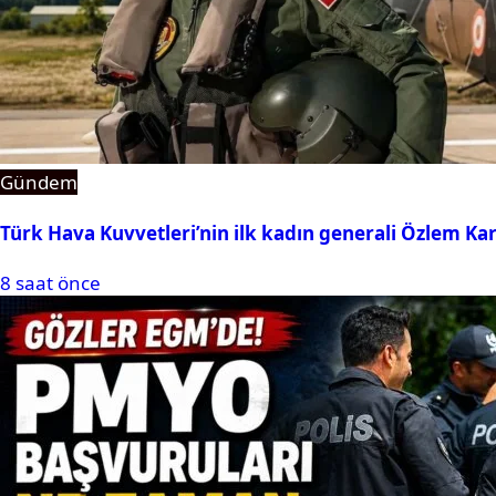
Gündem
Türk Hava Kuvvetleri’nin ilk kadın generali Özlem Ka
8 saat önce