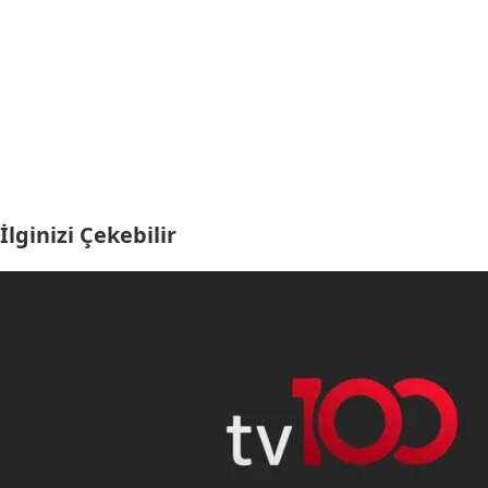
İlginizi Çekebilir