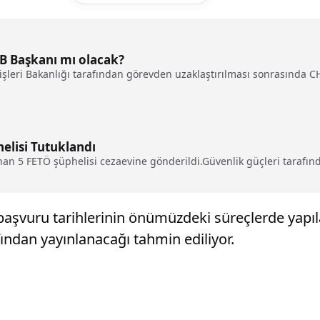
BB Başkanı mı olacak?
leri Bakanlığı tarafından görevden uzaklaştırılması sonrasında CHP
elisi Tutuklandı
an 5 FETÖ şüphelisi cezaevine gönderildi.Güvenlik güçleri tarafında
başvuru tarihlerinin önümüzdeki süreçlerde yapılac
ndan yayınlanacağı tahmin ediliyor.