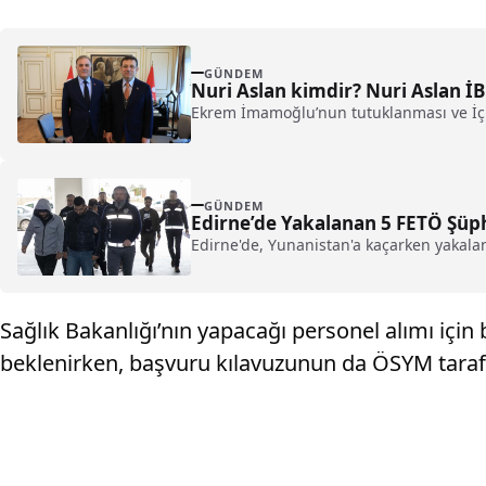
GÜNDEM
Nuri Aslan kimdir? Nuri Aslan İ
Ekrem İmamoğlu’nun tutuklanması ve İçiş
GÜNDEM
Edirne’de Yakalanan 5 FETÖ Şüph
Edirne'de, Yunanistan'a kaçarken yakalan
Sağlık Bakanlığı’nın yapacağı personel alımı için 
beklenirken, başvuru kılavuzunun da ÖSYM tarafı