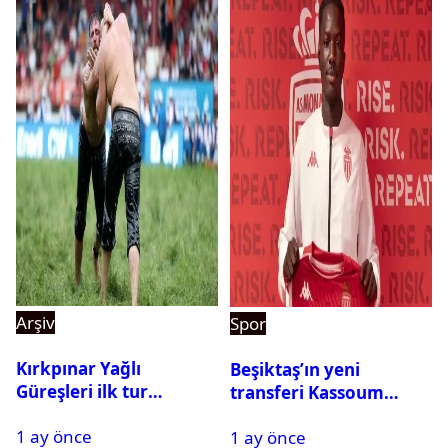
Arşiv
Spor
Kırkpınar Yağlı
Beşiktaş’ın yeni
Güreşleri ilk tur
transferi Kassoum
sonuçları açıklandı! İşte
Ouattara saat kaçta
1 ay önce
2. tura geçen
1 ay önce
gelecek? Resmi