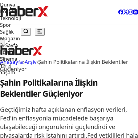
Dünya
Politika
Teknoloji
Spor
Sağlık
Magazin
3. Sayfa
Eğitim
Sinema
Anasayfa
›
Arşiv
›
Şahin Politikalarına İlişkin Beklentiler
Yerel
Güçleniyor
Yaşam
Şahin Politikalarına İlişkin
Beklentiler Güçleniyor
Geçtiğimiz hafta açıklanan enflasyon verileri,
Fed'in enflasyonla mücadelede başarıya
ulaşabileceği öngörülerini güçlendirdi ve
piyasalarda risk iştahını artırdı.Fed yetkilileri hala