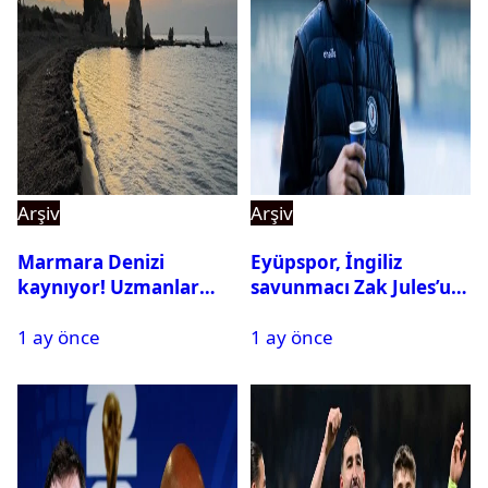
Arşiv
Arşiv
Marmara Denizi
Eyüpspor, İngiliz
kaynıyor! Uzmanlar
savunmacı Zak Jules’u
tehlikeyi işaret etti
kadrosuna kattı
1 ay önce
1 ay önce