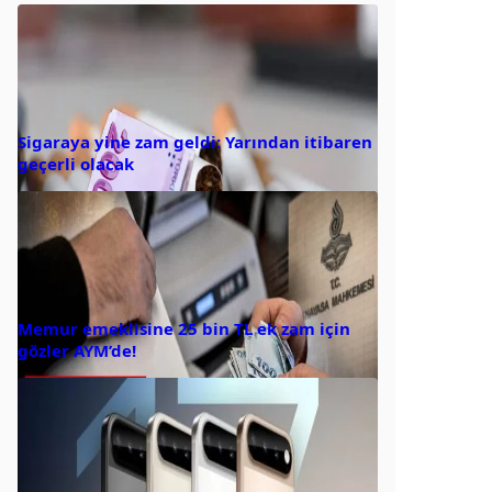
Sigaraya yine zam geldi: Yarından itibaren
geçerli olacak
Memur emeklisine 25 bin TL ek zam için
gözler AYM’de!