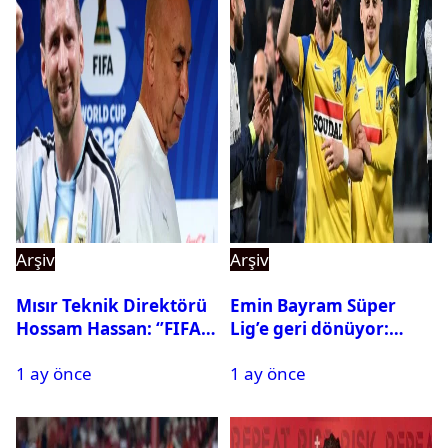
Arşiv
Arşiv
Mısır Teknik Direktörü
Emin Bayram Süper
Hossam Hassan: ‘’FIFA,
Lig’e geri dönüyor:
Messi’nin elenmesini
Galatasaray onay verdi
1 ay önce
1 ay önce
istemiyor’’