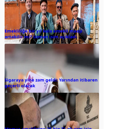
Emekliliğe bir yıl kala emekli maaşı
artabilir mi? Uzman isim açıkladı
Sigaraya yine zam geldi: Yarından itibaren
geçerli olacak
Memur emeklisine 25 bin TL ek zam için