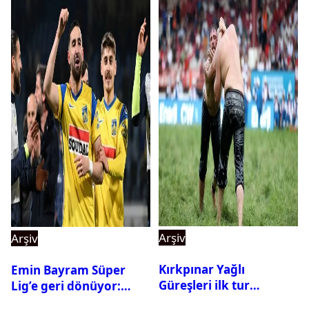
Arşiv
Arşiv
Kırkpınar Yağlı
Emin Bayram Süper
Güreşleri ilk tur
Lig’e geri dönüyor:
sonuçları açıklandı! İşte
Galatasaray onay verdi