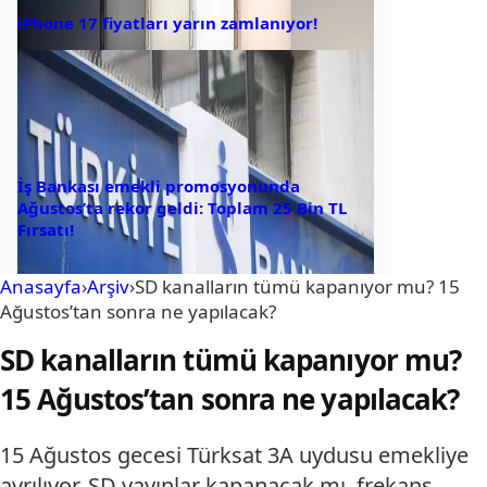
iPhone 17 fiyatları yarın zamlanıyor!
İş Bankası emekli promosyonunda
Ağustos’ta rekor geldi: Toplam 25 Bin TL
Fırsatı!
Anasayfa
›
Arşiv
›
SD kanalların tümü kapanıyor mu? 15
Ağustos’tan sonra ne yapılacak?
SD kanalların tümü kapanıyor mu?
15 Ağustos’tan sonra ne yapılacak?
15 Ağustos gecesi Türksat 3A uydusu emekliye
ayrılıyor. SD yayınlar kapanacak mı, frekans