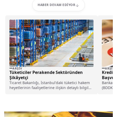
HABER DEVAM EDIYOR
ARŞIV
ARŞIV
Tüketiciler Perakende Sektöründen
Kredi K
Şikâyetçi
Başvuru
Ticaret Bakanlığı, İstanbul'daki tüketici hakem
Bankacı
heyetlerinin faaliyetlerine ilişkin detaylı bilgileri
(BDDK), b
paylaştı.Buna göre İstanbul'da görev...
borçların