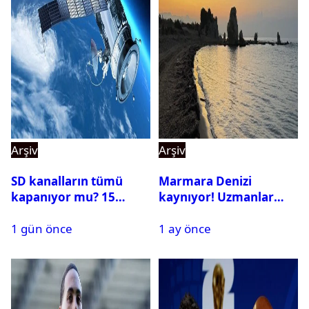
Arşiv
Arşiv
SD kanalların tümü
Marmara Denizi
kapanıyor mu? 15
kaynıyor! Uzmanlar
Ağustos’tan sonra ne
tehlikeyi işaret etti
1 gün önce
1 ay önce
yapılacak?