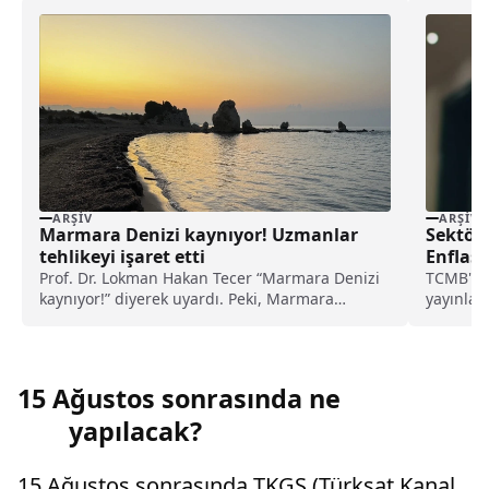
ARŞIV
ARŞIV
Marmara Denizi kaynıyor! Uzmanlar
Sektöre
tehlikeyi işaret etti
Enflas
Prof. Dr. Lokman Hakan Tecer “Marmara Denizi
TCMB'nin
kaynıyor!” diyerek uyardı. Peki, Marmara
yayınlan
Denizi’ndeki kaynama neyi işaret ediyor, ne
gazın ayl
anlama geliyor?
15 Ağustos sonrasında ne
yapılacak?
15 Ağustos sonrasında TKGS (Türksat Kanal