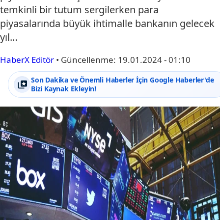
temkinli bir tutum sergilerken para
piyasalarında büyük ihtimalle bankanın gelecek
yıl…
HaberX Editör
•
Güncellenme:
19.01.2024 - 01:10
Son Dakika ve Önemli Haberler İçin Google Haberler'de
Bizi Kaynak Ekleyin!