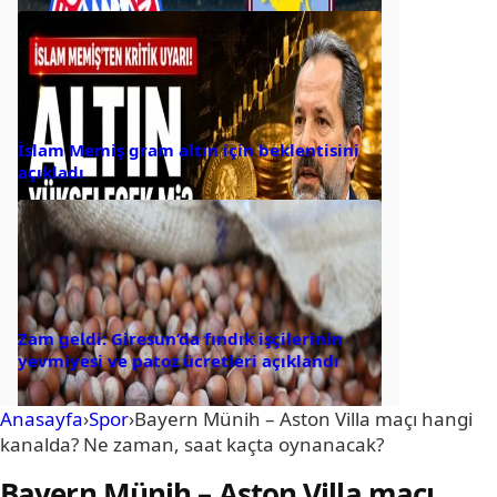
İslam Memiş gram altın için beklentisini
açıkladı
Zam geldi: Giresun’da fındık işçilerinin
yevmiyesi ve patoz ücretleri açıklandı
Anasayfa
›
Spor
›
Bayern Münih – Aston Villa maçı hangi
kanalda? Ne zaman, saat kaçta oynanacak?
Bayern Münih – Aston Villa maçı