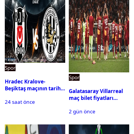
Spor
Spor
Hradec Kralove-
Beşiktaş maçının tarihi
Galatasaray Villarreal
ve saati açıklandı
maç bilet fiyatları
24 saat önce
açıklandı
2 gün önce