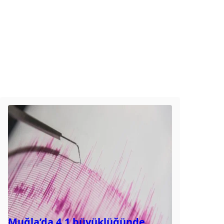
Muğla’da 4.1 büyüklüğünde