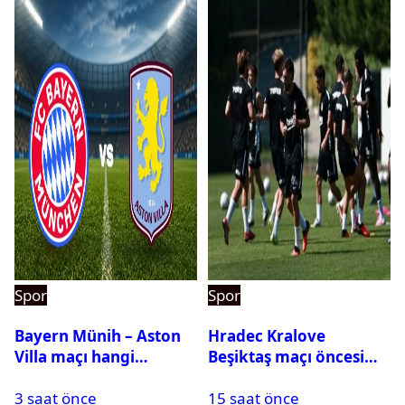
Spor
Spor
Bayern Münih – Aston
Hradec Kralove
Villa maçı hangi
Beşiktaş maçı öncesi
kanalda? Ne zaman,
kadrolar belli oldu! İşte
3 saat önce
15 saat önce
saat kaçta oynanacak?
Siyah-Beyazlıların 11’i