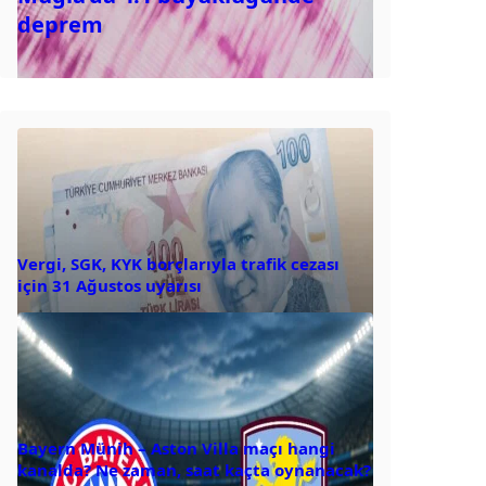
deprem
Vergi, SGK, KYK borçlarıyla trafik cezası
için 31 Ağustos uyarısı
Bayern Münih – Aston Villa maçı hangi
kanalda? Ne zaman, saat kaçta oynanacak?