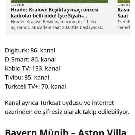
SPOR
SPOR
Hradec Kralove Beşiktaş maçı öncesi
Kasımp
kadrolar belli oldu! İşte Siyah-
Saat Ka
Beyazlıların 11’i
Hradec Kralove Beşiktaş maçının ilk 11'leri
Trendyol
açıklandı. Mücadele saat 20.00'de başlayacak.
Fenerbah
başlangıc
Digiturk: 86. kanal
D-Smart: 86. kanal
Kablo TV: 133. kanal
Tivibu: 85. kanal
Turkcell TV+: 70. kanal
Kanal ayrıca Türksat uydusu ve internet
üzerinden de şifresiz olarak takip edilebiliyor.
Bayern Münih – Aston Villa