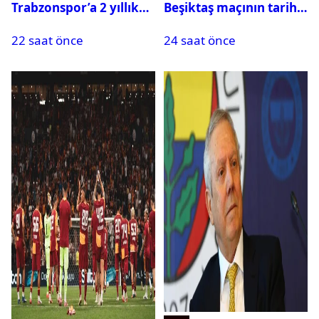
Trabzonspor’a 2 yıllık
Beşiktaş maçının tarihi
maliyeti belli oldu
ve saati açıklandı
22 saat önce
24 saat önce