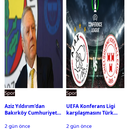
Spor
Spor
Aziz Yıldırım’dan
UEFA Konferans Ligi
Bakırköy Cumhuriyet
karşılaşmasını Türk
Başsavcılığına suç
hakem yönetecek
2 gün önce
2 gün önce
duyurusu