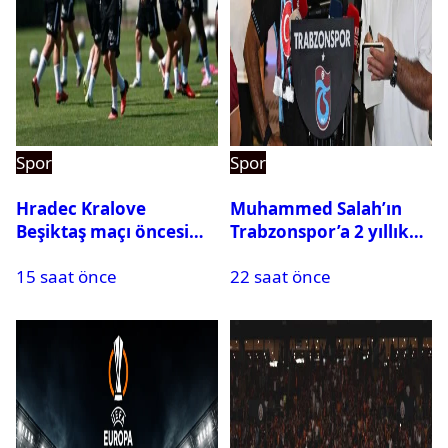
Spor
Spor
Hradec Kralove
Muhammed Salah’ın
Beşiktaş maçı öncesi
Trabzonspor’a 2 yıllık
kadrolar belli oldu! İşte
maliyeti belli oldu
15 saat önce
22 saat önce
Siyah-Beyazlıların 11’i