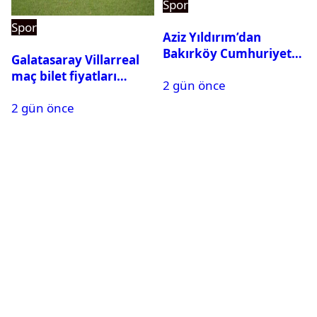
Spor
Spor
Aziz Yıldırım’dan
Bakırköy Cumhuriyet
Galatasaray Villarreal
Başsavcılığına suç
maç bilet fiyatları
2 gün önce
duyurusu
açıklandı
2 gün önce