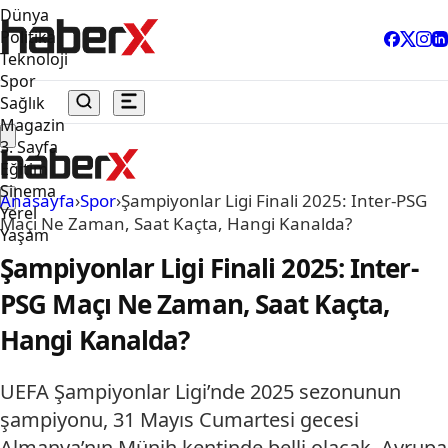
Dünya
Politika
Teknoloji
Spor
Sağlık
Magazin
3. Sayfa
Eğitim
Sinema
Anasayfa
›
Spor
›
Şampiyonlar Ligi Finali 2025: Inter-PSG
Yerel
Maçı Ne Zaman, Saat Kaçta, Hangi Kanalda?
Yaşam
Şampiyonlar Ligi Finali 2025: Inter-
PSG Maçı Ne Zaman, Saat Kaçta,
Hangi Kanalda?
UEFA Şampiyonlar Ligi’nde 2025 sezonunun
şampiyonu, 31 Mayıs Cumartesi gecesi
Almanya’nın Münih kentinde belli olacak. Avrupa