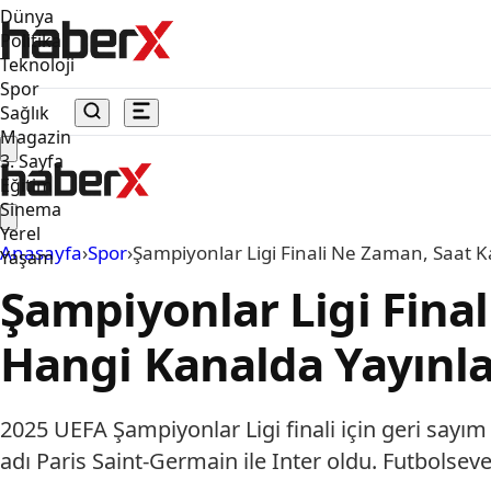
Dünya
Politika
Teknoloji
Spor
Sağlık
Magazin
3. Sayfa
Eğitim
Sinema
Yerel
Anasayfa
›
Spor
›
Şampiyonlar Ligi Finali Ne Zaman, Saat 
Yaşam
Şampiyonlar Ligi Fina
Hangi Kanalda Yayınl
2025 UEFA Şampiyonlar Ligi finali için geri sayım
adı Paris Saint-Germain ile Inter oldu. Futbolsev