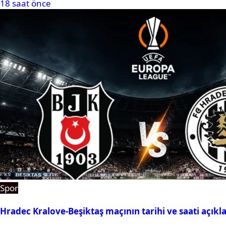
18 saat önce
Spor
Hradec Kralove-Beşiktaş maçının tarihi ve saati açıkl