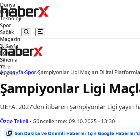
Dünya
Politika
Teknoloji
Spor
Sağlık
Magazin
3. Sayfa
Eğitim
Sinema
Yerel
Anasayfa
›
Spor
›
Şampiyonlar Ligi Maçları Dijital Platforml
Yaşam
Şampiyonlar Ligi Maçla
UEFA, 2027’den itibaren Şampiyonlar Ligi yayın hak
Özge Tekeli
•
Güncellenme:
09.10.2025 - 13:30
Son Dakika ve Önemli Haberler İçin Google Haberler'de