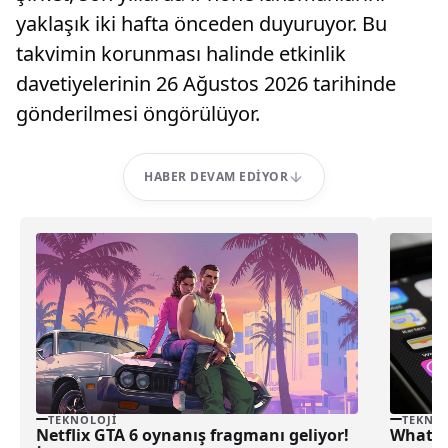
yaklaşık iki hafta önceden duyuruyor. Bu
takvimin korunması halinde etkinlik
davetiyelerinin 26 Ağustos 2026 tarihinde
gönderilmesi öngörülüyor.
HABER DEVAM EDIYOR
TEKNOLOJI
TEKNOL
Netflix GTA 6 oynanış fragmanı geliyor!
WhatsA