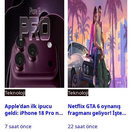
Teknoloji
Teknoloji
Apple’dan ilk ipucu
Netflix GTA 6 oynanış
geldi: iPhone 18 Pro ne
fragmanı geliyor! İşte
zaman tanıtılacak?
yayın tarihi
7 saat önce
22 saat önce