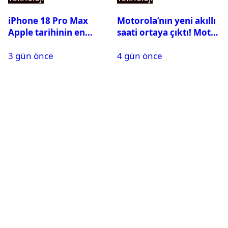
iPhone 18 Pro Max
Motorola’nın yeni akıllı
Apple tarihinin en
saati ortaya çıktı! Moto
pahalı iPhone’u olabilir
Watch Ultra ilk kez
3 gün önce
4 gün önce
görüntülendi