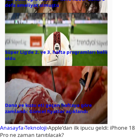
defa ameliyat olmuştu
Süper Lig’de 2. ve 3. hafta programları belli
oldu
Dana ve kuzu eti geçen haftaya göre
zamlandı: Güncel fiyatlar açıklandı
Anasayfa
›
Teknoloji
›
Apple’dan ilk ipucu geldi: iPhone 18
Pro ne zaman tanıtılacak?