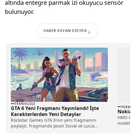
altında entegre parmak izi okuyucu sensör
bulunuyor.
HABER DEVAM EDIYOR
TEKNOLOJI
TEKNOL
GTA 6 Yeni Fragmanı Yayınlandı! İşte
Nokia 5
Karakterlerden Yeni Detaylar
HMD Glob
Rockstar Games GTA 6’nın yeni fragmanını
modeli 2
paylaştı. Fragmanda Jason Duval ve Lucia
buluşaca
Caminos adlı...