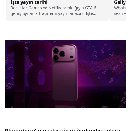
İşte yayın tarihi
Geliyor
Rockstar Games ve Netflix ortaklığıyla GTA 6
WhatsAp
geniş oynanış fragmanı yayınlanacak. İşte
sesli ve
fragman yayın tarihi...
sunmaya 
kullanıc
Bloomberg’in paylaştığı değerlendirmelere