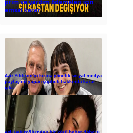
prim ve yardım ödemeleri için
emsal karar
Aziz Yıldırım’ın kızına yönelik sosyal medya
paylaşımı yapan şüpheli hakkında karar
çıktı
Aslı Bekiroğlu’ndan bir kötü haber daha: 8