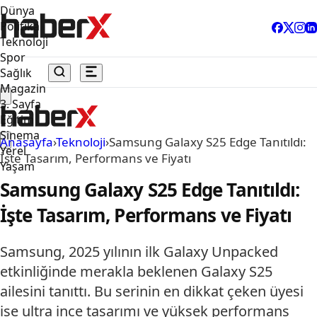
Dünya
Politika
Teknoloji
Spor
Sağlık
Magazin
3. Sayfa
Eğitim
Sinema
Anasayfa
›
Teknoloji
›
Samsung Galaxy S25 Edge Tanıtıldı:
Yerel
İşte Tasarım, Performans ve Fiyatı
Yaşam
Samsung Galaxy S25 Edge Tanıtıldı:
İşte Tasarım, Performans ve Fiyatı
Samsung, 2025 yılının ilk Galaxy Unpacked
etkinliğinde merakla beklenen Galaxy S25
ailesini tanıttı. Bu serinin en dikkat çeken üyesi
ise ultra ince tasarımı ve yüksek performans