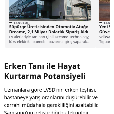
TEKNOLOJI
TEKNOL
Süpürge Üreticisinden Otomotiv Atağı:
Yeni V
Dreame, 2,1 Milyar Dolarlık Sipariş Aldı
Güvenli
Ev aletleriyle tanınan Çinli Dreame Technology,
Volkswag
lüks elektrikli otomobil pazarına giriş yaparak
Tiguan SU
daha piyasaya çıkmadan 2,1 milyar dolarlık
tespit e
sipariş topladı; Bugatti ve Rolls-Royce’a rakip
süreci ba
olacak modelleri şimdiden gündem yarattı.
Erken Tanı ile Hayat
Kurtarma Potansiyeli
Uzmanlara göre LVSD’nin erken teşhisi,
hastaneye yatış oranlarını düşürebilir ve
cerrahi müdahale gerekliliğini azaltabilir.
Samsung’un geliştirdiği bu teknoloji,