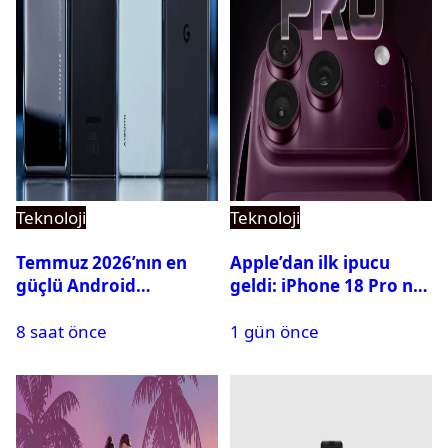
Teknoloji
Teknoloji
Temmuz 2026’nın en
Apple’dan ilk ipucu
güçlü Android
geldi: iPhone 18 Pro ne
telefonları belli oldu
zaman tanıtılacak?
8 saat önce
1 gün önce