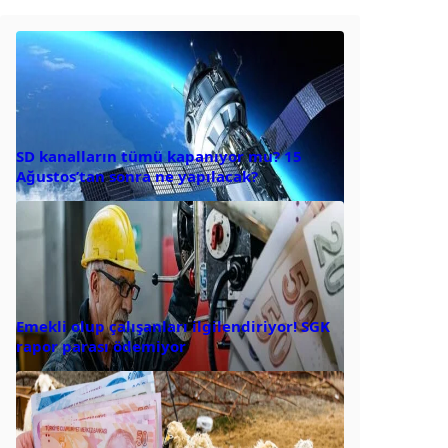
SD kanalların tümü kapanıyor mu? 15
Ağustos’tan sonra ne yapılacak?
Emekli olup çalışanları ilgilendiriyor! SGK
rapor parası ödemiyor