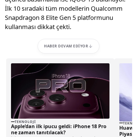
İlk 10 sıradaki tüm modellerin Qualcomm
Snapdragon 8 Elite Gen 5 platformunu
kullanması dikkat çekti.
HABER DEVAM EDIYOR
TEKNOLOJI
TEKNOL
Apple’dan ilk ipucu geldi: iPhone 18 Pro
Huawei 
ne zaman tanıtılacak?
Piyasa