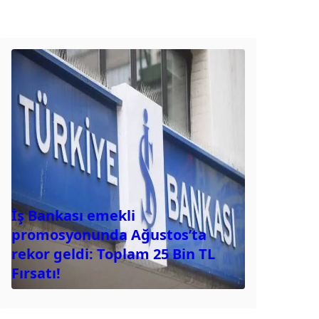
İş Bankası emekli
promosyonunda Ağustos’ta
rekor geldi: Toplam 25 Bin TL
Fırsatı!