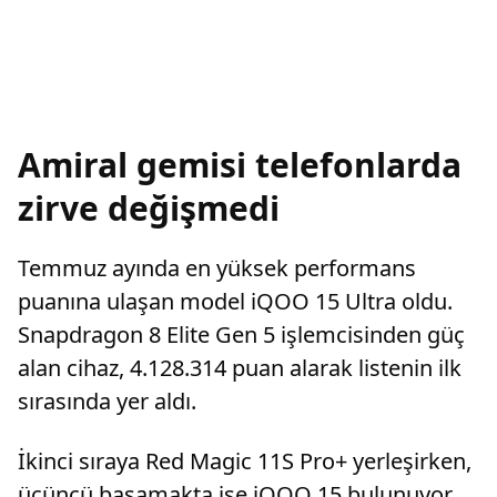
Amiral gemisi telefonlarda
zirve değişmedi
Temmuz ayında en yüksek performans
puanına ulaşan model iQOO 15 Ultra oldu.
Snapdragon 8 Elite Gen 5 işlemcisinden güç
alan cihaz, 4.128.314 puan alarak listenin ilk
sırasında yer aldı.
İkinci sıraya Red Magic 11S Pro+ yerleşirken,
üçüncü basamakta ise iQOO 15 bulunuyor.