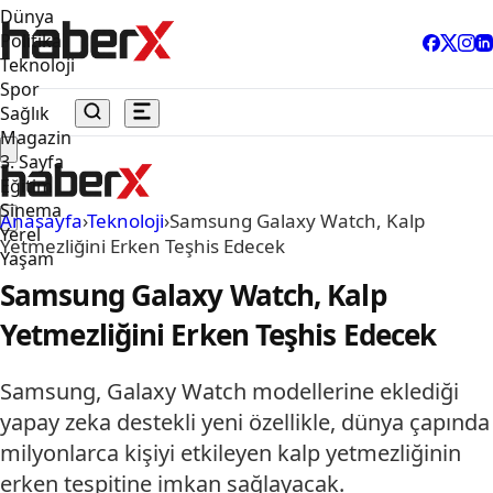
Dünya
Politika
Teknoloji
Spor
Sağlık
Magazin
3. Sayfa
Eğitim
Sinema
Anasayfa
›
Teknoloji
›
Samsung Galaxy Watch, Kalp
Yerel
Yetmezliğini Erken Teşhis Edecek
Yaşam
Samsung Galaxy Watch, Kalp
Yetmezliğini Erken Teşhis Edecek
Samsung, Galaxy Watch modellerine eklediği
yapay zeka destekli yeni özellikle, dünya çapında
milyonlarca kişiyi etkileyen kalp yetmezliğinin
erken tespitine imkan sağlayacak.