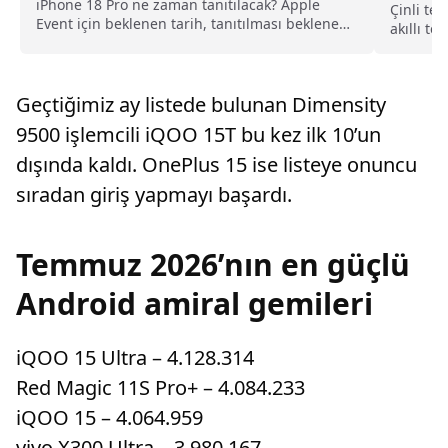
iPhone 18 Pro ne zaman tanıtılacak? Apple
Çinli te
Event için beklenen tarih, tanıtılması beklenen
akıllı te
ürünler ve son gelişmeler haberimizde.
sürmeye.
Geçtiğimiz ay listede bulunan Dimensity
9500 işlemcili iQOO 15T bu kez ilk 10’un
dışında kaldı. OnePlus 15 ise listeye onuncu
sıradan giriş yapmayı başardı.
Temmuz 2026’nın en güçlü
Android amiral gemileri
iQOO 15 Ultra – 4.128.314
Red Magic 11S Pro+ – 4.084.233
iQOO 15 – 4.064.959
vivo X300 Ultra – 3.980.167