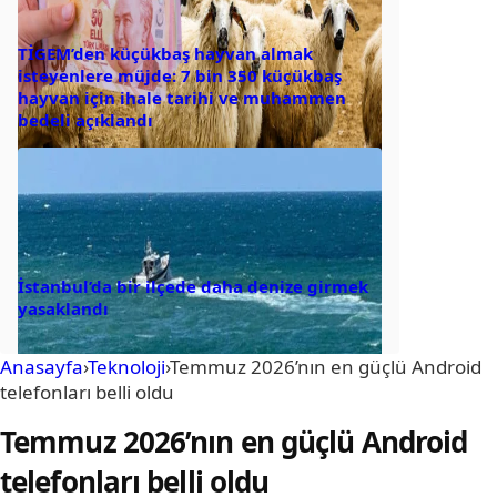
TİGEM’den küçükbaş hayvan almak
isteyenlere müjde: 7 bin 350 küçükbaş
hayvan için ihale tarihi ve muhammen
bedeli açıklandı
İstanbul’da bir ilçede daha denize girmek
yasaklandı
Anasayfa
›
Teknoloji
›
Temmuz 2026’nın en güçlü Android
telefonları belli oldu
Temmuz 2026’nın en güçlü Android
telefonları belli oldu