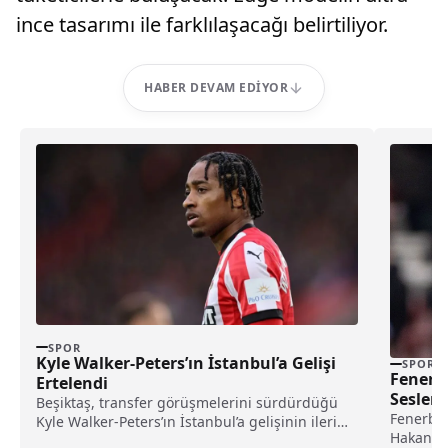
ince tasarımı ile farklılaşacağı belirtiliyor.
HABER DEVAM EDIYOR
SPOR
Kyle Walker-Peters’ın İstanbul’a Gelişi
SPOR
Fenerb
Ertelendi
Sesleri!
Beşiktaş, transfer görüşmelerini sürdürdüğü
Fenerbah
Kyle Walker-Peters’ın İstanbul’a gelişinin ileri
Hakan Sa
bir tarihe alındığını duyurdu. Siyah-beyazlı...