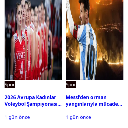
Spor
Spor
2026 Avrupa Kadınlar
Messi’den orman
Voleybol Şampiyonası
yangınlarıyla mücadele
maç takvimi açıklandı
eden İspanya’ya bağış
1 gün önce
1 gün önce