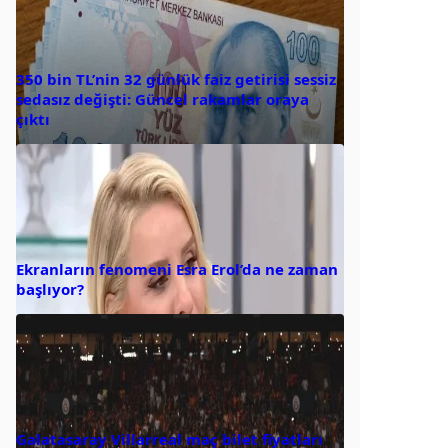
350 bin TL’nin 32 günlük faiz getirisi sessiz
sedasız değişti: Güncel rakamlar oraya
çıktı
Ekranların fenomeni Esra Erol’da ne zaman
başlıyor?
Galatasaray Villarreal maç bilet fiyatları