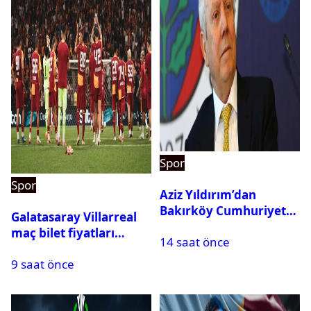
Spor
Spor
Aziz Yıldırım’dan
Bakırköy Cumhuriyet
Galatasaray Villarreal
Başsavcılığına suç
maç bilet fiyatları
14 saat önce
duyurusu
açıklandı
9 saat önce