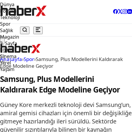
Dünya
Politika
Teknoloji
Spor
Sağlık
Magazin
3. Sayfa
Eğitim
Sinema
Anasayfa
›
Spor
›
Samsung, Plus Modellerini Kaldırarak
Yerel
Edge Modeline Geçiyor
Yaşam
Samsung, Plus Modellerini
Kaldırarak Edge Modeline Geçiyor
Güney Kore merkezli teknoloji devi Samsung’un,
amiral gemisi cihazları için önemli bir değişikliğe
gitmeye hazırlandığı ileri sürüldü. Sektörde
güvenilir sızıntılarıyla bilinen bir kaynağın