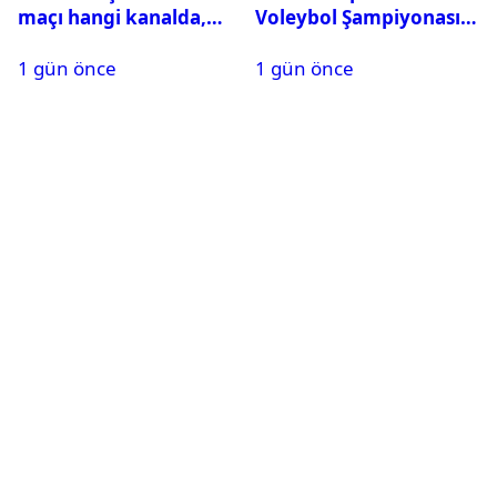
maçı hangi kanalda,
Voleybol Şampiyonası
saat kaçta?
maç takvimi açıklandı
1 gün önce
1 gün önce