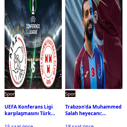
Spor
Spor
UEFA Konferans Ligi
Trabzon’da Muhammed
karşılaşmasını Türk
Salah heyecanı:
hakem yönetecek
Kombine biletler
15 saat önce
18 saat önce
tükeniyor