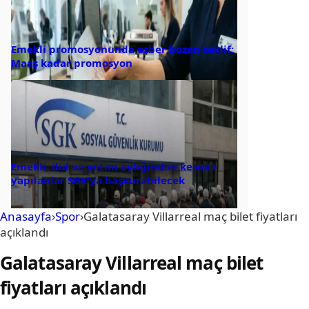
Emekli promosyonunda ezber bozan teklif:
Maaş kadar promosyon
Emekli, dul ve yetim aylığından kesinti
yapılanlar SGK’ya başvurabilecek
Anasayfa
›
Spor
›
Galatasaray Villarreal maç bilet fiyatları
açıklandı
Galatasaray Villarreal maç bilet
fiyatları açıklandı