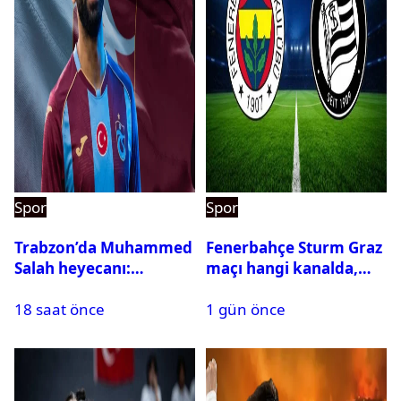
Spor
Spor
Trabzon’da Muhammed
Fenerbahçe Sturm Graz
Salah heyecanı:
maçı hangi kanalda,
Kombine biletler
saat kaçta?
18 saat önce
1 gün önce
tükeniyor