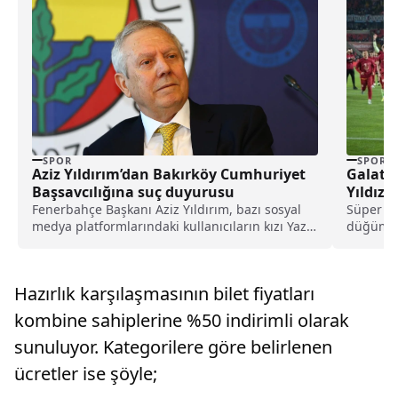
SPOR
SPOR
Aziz Yıldırım’dan Bakırköy Cumhuriyet
Galata
Başsavcılığına suç duyurusu
Yıldızı
Fenerbahçe Başkanı Aziz Yıldırım, bazı sosyal
Süper L
medya platformlarındaki kullanıcıların kızı Yaz
düğümü 3
Yıldırım'a ilişkin saldırısına yönelik suç
evinde k
duyurusunda bulundu.
Hazırlık karşılaşmasının bilet fiyatları
kombine sahiplerine %50 indirimli olarak
sunuluyor. Kategorilere göre belirlenen
ücretler ise şöyle;