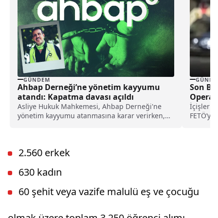
GÜNDEM
GÜNDE
Ahbap Derneği’ne yönetim kayyumu
Son Bir
atandı: Kapatma davası açıldı
Operas
Asliye Hukuk Mahkemesi, Ahbap Derneği'ne
İçişleri 
yönetim kayyumu atanmasına karar verirken,
FETÖ’ye 
İstanbul Cumhuriyet Başsavcılığı ise, derneğin
şüphelin
kapatılması için Asliye Hukuk Mahkemesi'ne
dava açtı.
2.560 erkek
630 kadın
60 şehit veya vazife malulü eş ve çocuğu
olmak üzere toplam 3.250 öğrenci alımı