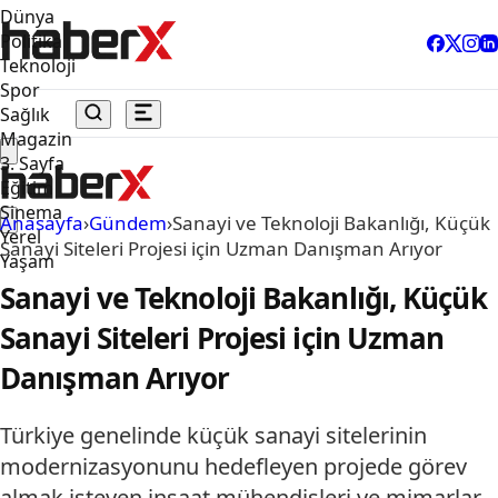
Dünya
Politika
Teknoloji
Spor
Sağlık
Magazin
3. Sayfa
Eğitim
Sinema
Anasayfa
›
Gündem
›
Sanayi ve Teknoloji Bakanlığı, Küçük
Yerel
Sanayi Siteleri Projesi için Uzman Danışman Arıyor
Yaşam
Sanayi ve Teknoloji Bakanlığı, Küçük
Sanayi Siteleri Projesi için Uzman
Danışman Arıyor
Türkiye genelinde küçük sanayi sitelerinin
modernizasyonunu hedefleyen projede görev
almak isteyen inşaat mühendisleri ve mimarlar,