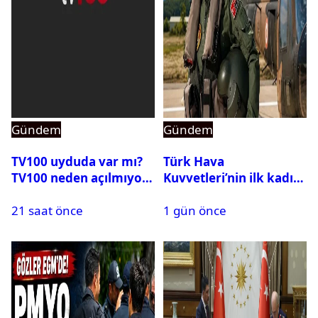
Gündem
Gündem
TV100 uyduda var mı?
Türk Hava
TV100 neden açılmıyor?
Kuvvetleri’nin ilk kadın
generali Özlem
21 saat önce
1 gün önce
Karapınar hakkında
dikkat çeken detay
ortaya çıktı