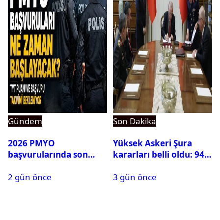
Gündem
Son Dakika
2026 PMYO
Yüksek Askeri Şura
başvurularında son
kararları belli oldu: 94
durum ne?
isim terfi etti
2 gün önce
3 gün önce