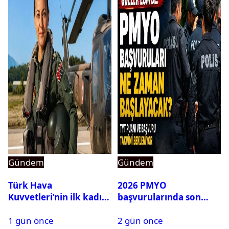
Gündem
Gündem
Türk Hava
2026 PMYO
Kuvvetleri’nin ilk kadın
başvurularında son
generali Özlem
durum ne?
1 gün önce
2 gün önce
Karapınar hakkında