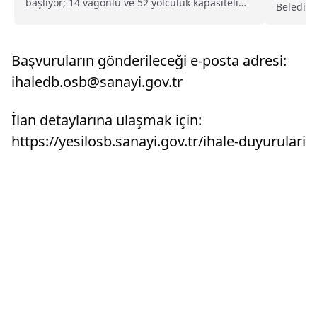
başlıyor; 14 vagonlu ve 52 yolculuk kapasiteli
Belediye
seferler Eylül, Ekim ve Kasım aylarında
farklı ma
gerçekleştirilecek.
Başvuruların gönderileceği e-posta adresi:
ihaledb.osb@sanayi.gov.tr
İlan detaylarına ulaşmak için:
https://yesilosb.sanayi.gov.tr/ihale-duyurulari