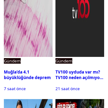
Gündem
Gündem
Muğla’da 4.1
TV100 uyduda var mı?
büyüklüğünde deprem
TV100 neden açılmıyor?
7 saat önce
21 saat önce