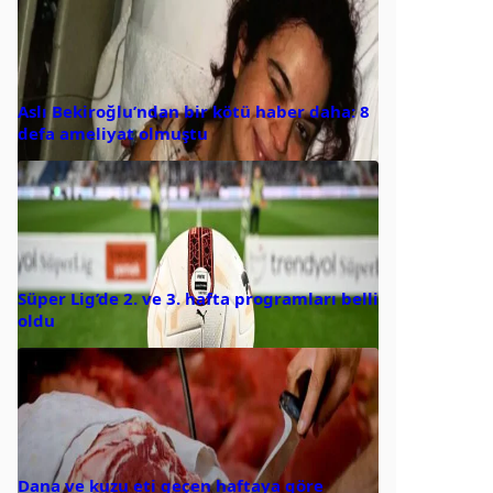
Aslı Bekiroğlu’ndan bir kötü haber daha: 8
defa ameliyat olmuştu
Süper Lig’de 2. ve 3. hafta programları belli
oldu
Dana ve kuzu eti geçen haftaya göre