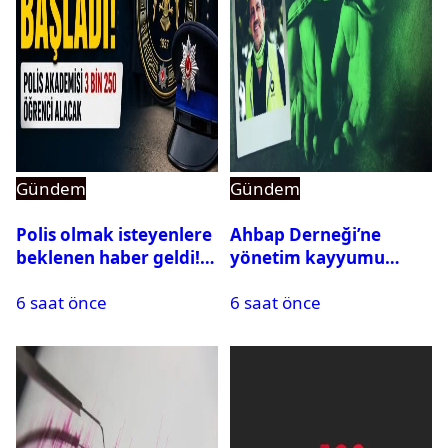
Gündem
Gündem
Polis olmak isteyenlere
Ahbap Derneği’ne
beklenen haber geldi!
yönetim kayyumu
PMYO başvuruları açıldı
atandı: Kapatma davası
6 saat önce
6 saat önce
açıldı