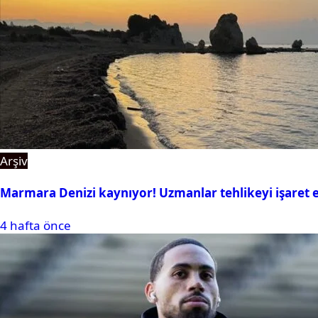
Arşiv
Marmara Denizi kaynıyor! Uzmanlar tehlikeyi işaret e
4 hafta önce