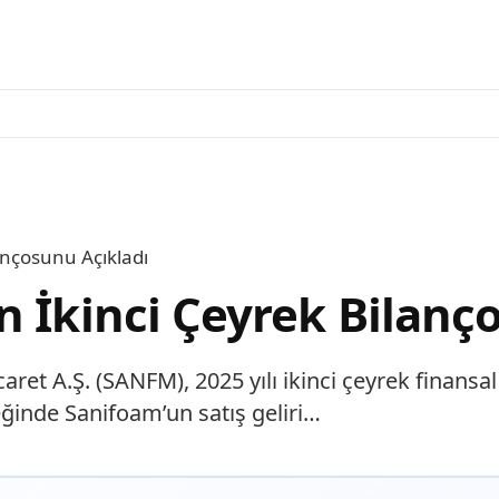
ançosunu Açıkladı
n İkinci Çeyrek Bilanç
et A.Ş. (SANFM), 2025 yılı ikinci çeyrek finansal 
reğinde Sanifoam’un satış geliri…