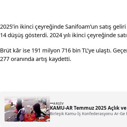
2025’in ikinci çeyreğinde Sanifoam’un satış geli
14 düşüş gösterdi. 2024 yılı ikinci çeyreğinde sat
Brüt kâr ise 191 milyon 716 bin TL’ye ulaştı. Geç
277 oranında artış kaydetti.
ARŞIV
KAMU-AR Temmuz 2025 Açlık ve 
Birleşik Kamu-İş Konfederasyonu Ar-Ge b