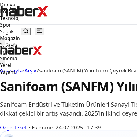
Dünya
Politika
Teknoloji
Spor
Sağlık
Magazin
3. Sayfa
Eğitim
Sinema
Yerel
Anasayfa
›
Arşiv
›
Sanifoam (SANFM) Yılın İkinci Çeyrek Bil
Yaşam
Sanifoam (SANFM) Yılı
Sanifoam Endüstri ve Tüketim Ürünleri Sanayi Ticar
dikkat çekici bir artış yaşandı. 2025’in ikinci çey
Özge Tekeli
•
Eklenme:
24.07.2025 - 17:39