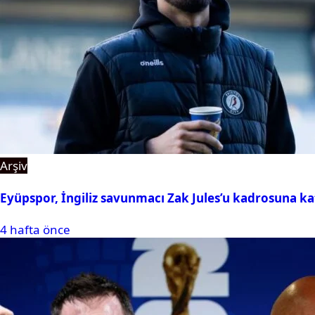
Arşiv
Eyüpspor, İngiliz savunmacı Zak Jules’u kadrosuna ka
4 hafta önce