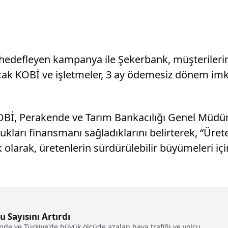
ı hedefleyen kampanya ile Şekerbank, müşterileri
 KOBİ ve işletmeler, 3 ay ödemesiz dönem imkan
OBİ, Perakende ve Tarım Bankacılığı Genel Müdür
ukları finansmanı sağladıklarını belirterek, “Ür
larak, üretenlerin sürdürülebilir büyümeleri içi
 Sayısını Artırdı
de ve Türkiye'de büyük ölçüde azalan hava trafiği ve yolcu...