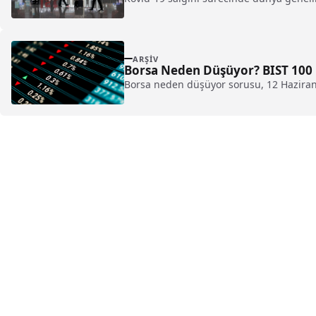
ARŞIV
Borsa Neden Düşüyor? BIST 100
Borsa neden düşüyor sorusu, 12 Haziran