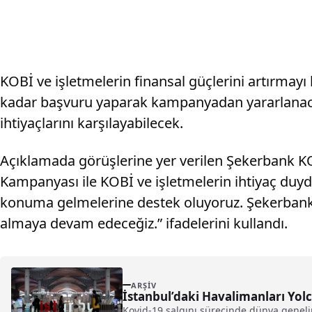
KOBİ ve işletmelerin finansal güçlerini artırmay
kadar başvuru yaparak kampanyadan yararlanacak
ihtiyaçlarını karşılayabilecek.
Açıklamada görüşlerine yer verilen Şekerbank K
Kampanyası ile KOBİ ve işletmelerin ihtiyaç duyd
konuma gelmelerine destek oluyoruz. Şekerbank o
almaya devam edeceğiz.” ifadelerini kullandı.
ARŞIV
İstanbul’daki Havalimanları Yolcu
Kovid-19 salgını sürecinde dünya genelin