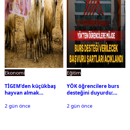
Ekonomi
Eğitim
TİGEM’den küçükbaş
YÖK öğrencilere burs
hayvan almak
desteğini duyurdu:
isteyenlere müjde: 7 bin
Başvuru şartları
2 gün önce
2 gün önce
350 küçükbaş hayvan
açıklandı
için ihale tarihi ve
muhammen bedeli
açıklandı