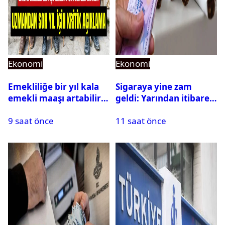
Ekonomi
Ekonomi
Emekliliğe bir yıl kala
Sigaraya yine zam
emekli maaşı artabilir
geldi: Yarından itibaren
mi? Uzman isim açıkladı
geçerli olacak
9 saat önce
11 saat önce