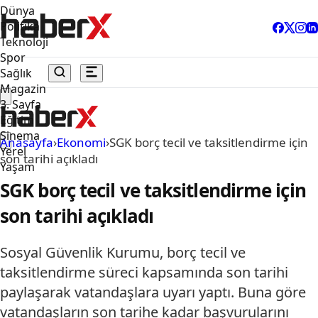
Dünya
Politika
Teknoloji
Spor
Sağlık
Magazin
3. Sayfa
Eğitim
Sinema
Anasayfa
›
Ekonomi
›
SGK borç tecil ve taksitlendirme için
Yerel
son tarihi açıkladı
Yaşam
SGK borç tecil ve taksitlendirme için
son tarihi açıkladı
Sosyal Güvenlik Kurumu, borç tecil ve
taksitlendirme süreci kapsamında son tarihi
paylaşarak vatandaşlara uyarı yaptı. Buna göre
vatandaşların son tarihe kadar başvurularını