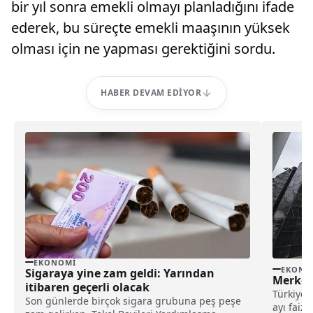
bir yıl sonra emekli olmayı planladığını ifade
ederek, bu süreçte emekli maaşının yüksek
olması için ne yapması gerektiğini sordu.
HABER DEVAM EDIYOR
EKONOMI
EKONO
Sigaraya yine zam geldi: Yarından
Merkez 
itibaren geçerli olacak
Türkiye
Son günlerde birçok sigara grubuna peş peşe
ayı faiz 