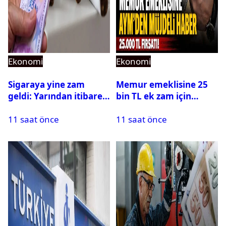
Ekonomi
Ekonomi
Sigaraya yine zam
Memur emeklisine 25
geldi: Yarından itibaren
bin TL ek zam için
geçerli olacak
gözler AYM’de!
11 saat önce
11 saat önce