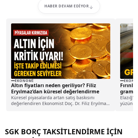
HABER DEVAM EDIYOR
EKONOMI
EKONO
Altın fiyatları neden geriliyor? Filiz
Fırınla
Eryılmaz’dan küresel değerlendirme
gramaj 
Küresel piyasalarda artan satış baskısını
Elazığ'd
değerlendiren Ekonomist Doç. Dr. Filiz Eryılmaz,
yüzünden
Fed beklentilerinin yatırımcı davranışları
gramajı 
üzerindeki etkisine dikkat çekti. Altın ve
fiyatları
gümüşte öne çıkan kritik seviyeleri paylaşan
büfelerd
Eryılmaz, Merkez Bankası’nın olası faiz
çıktığı be
SGK BORÇ TAKSİTLENDİRME İÇİN
adımlarına ilişkin senaryoları da değerlendirdi.