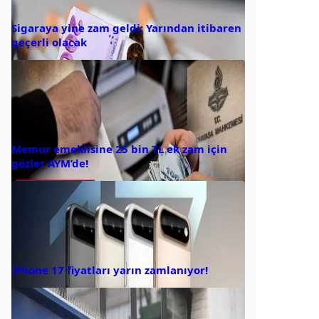
Sigaraya yine zam geldi: Yarından itibaren
geçerli olacak
Memur emeklisine 25 bin TL ek zam için
gözler AYM’de!
iPhone 17 fiyatları yarın zamlanıyor!