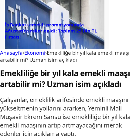
İş Bankası emekli promosyonunda
Ağustos’ta rekor geldi: Toplam 25 Bin TL
Fırsatı!
Anasayfa
›
Ekonomi
›
Emekliliğe bir yıl kala emekli maaşı
artabilir mi? Uzman isim açıkladı
Emekliliğe bir yıl kala emekli maaşı
artabilir mi? Uzman isim açıkladı
Çalışanlar, emeklilik arifesinde emekli maaşını
yükseltmenin yollarını ararken, Yeminli Mali
Müşavir Ekrem Sarısu ise emekliliğe bir yıl kala
emekli maaşının artıp artmayacağını merak
edenler için açıklama yaptı.