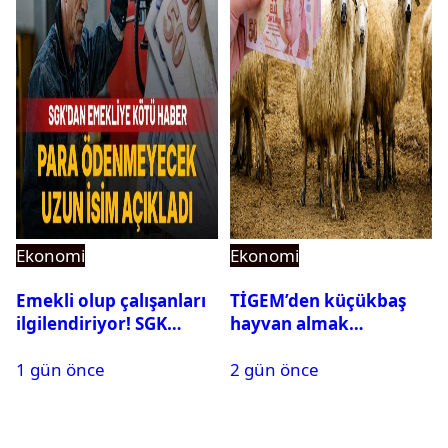
Ekonomi
Ekonomi
Emekli olup çalışanları
TİGEM’den küçükbaş
ilgilendiriyor! SGK
hayvan almak
rapor parası ödemiyor
isteyenlere müjde: 7 bin
1 gün önce
2 gün önce
350 küçükbaş hayvan
için ihale tarihi ve
muhammen bedeli
açıklandı