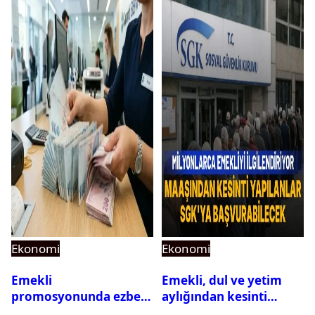
Ekonomi
Ekonomi
Emekli
Emekli, dul ve yetim
promosyonunda ezber
aylığından kesinti
bozan teklif: Maaş
yapılanlar SGK’ya