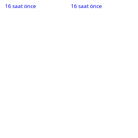
16 saat önce
16 saat önce
kadar promosyon
başvurabilecek