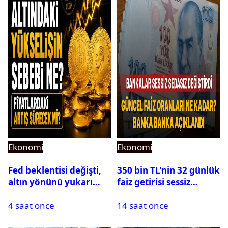
Ekonomi
Ekonomi
Fed beklentisi değişti,
350 bin TL’nin 32 günlük
altın yönünü yukarı
faiz getirisi sessiz
çevirdi
sedasız değişti: Güncel
4 saat önce
14 saat önce
rakamlar oraya çıktı