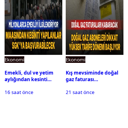
Ekonomi
Ekonomi
Emekli, dul ve yetim
Kış mevsiminde doğal
aylığından kesinti
gaz faturası
yapılanlar SGK’ya
zamlanabilir:
16 saat önce
21 saat önce
başvurabilecek
Abonelerin yüzde 35-
40’ı etkilenecek