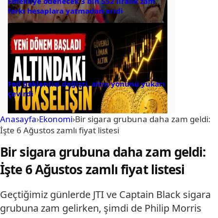
Emekliye ödenecek 3 bin 552 liralık zam
farkı hesaplara yatmadan eridi
Fed beklentisi değişti, altın yönünü yukarı
çevirdi
Anasayfa
›
Ekonomi
›
Bir sigara grubuna daha zam geldi:
İşte 6 Ağustos zamlı fiyat listesi
Bir sigara grubuna daha zam geldi:
İşte 6 Ağustos zamlı fiyat listesi
Geçtiğimiz günlerde JTI ve Captain Black sigara
grubuna zam gelirken, şimdi de Philip Morris