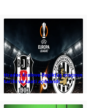
Hradec Kralove-Beşiktaş maçının
tarihi ve saati açıklandı