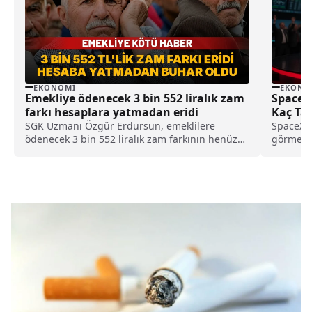
EKONOMI
EKONO
Emekliye ödenecek 3 bin 552 liralık zam
SpaceX 
farkı hesaplara yatmadan eridi
Kaç Ta
SGK Uzmanı Özgür Erdursun, emeklilere
SpaceX h
ödenecek 3 bin 552 liralık zam farkının henüz
görmeye 
hesaplara yatmadan açıklanan temmuz ayı
takip ed
enflasyonu nedeniyle eridiğini duyurdu.
ediliyor.