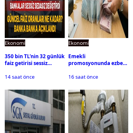
Ekonomi
Ekonomi
350 bin TL’nin 32 günlük
Emekli
faiz getirisi sessiz
promosyonunda ezber
sedasız değişti: Güncel
bozan teklif: Maaş
14 saat önce
16 saat önce
rakamlar oraya çıktı
kadar promosyon