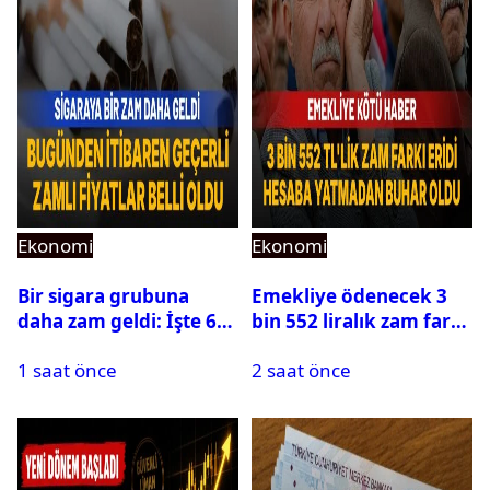
Ekonomi
Ekonomi
Bir sigara grubuna
Emekliye ödenecek 3
daha zam geldi: İşte 6
bin 552 liralık zam farkı
Ağustos zamlı fiyat
hesaplara yatmadan
1 saat önce
2 saat önce
listesi
eridi