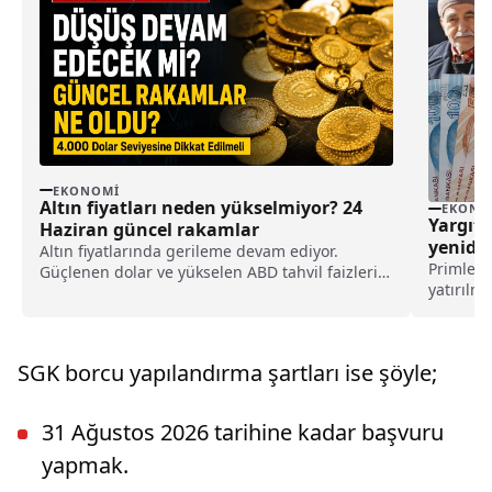
EKONOMI
Altın fiyatları neden yükselmiyor? 24
EKONO
Yargıta
Haziran güncel rakamlar
yenide
Altın fiyatlarında gerileme devam ediyor.
Primleri
Güçlenen dolar ve yükselen ABD tahvil faizleri
yatırılm
piyasaları etkilerken, ons altında 4.000-4.100
Yargıtay
dolar aralığının kritik destek bölgesi olduğu
onadı ve
belirtiliyor.
yeniden 
SGK borcu yapılandırma şartları ise şöyle;
31 Ağustos 2026 tarihine kadar başvuru
yapmak.