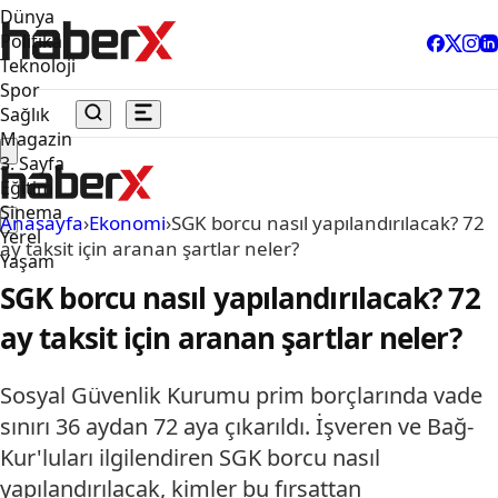
Dünya
Politika
Teknoloji
Spor
Sağlık
Magazin
3. Sayfa
Eğitim
Sinema
Anasayfa
›
Ekonomi
›
SGK borcu nasıl yapılandırılacak? 72
Yerel
ay taksit için aranan şartlar neler?
Yaşam
SGK borcu nasıl yapılandırılacak? 72
ay taksit için aranan şartlar neler?
Sosyal Güvenlik Kurumu prim borçlarında vade
sınırı 36 aydan 72 aya çıkarıldı. İşveren ve Bağ-
Kur'luları ilgilendiren SGK borcu nasıl
yapılandırılacak, kimler bu fırsattan