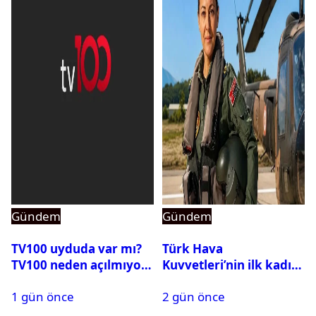
Gündem
Gündem
TV100 uyduda var mı?
Türk Hava
TV100 neden açılmıyor?
Kuvvetleri’nin ilk kadın
generali Özlem
1 gün önce
2 gün önce
Karapınar hakkında
dikkat çeken detay