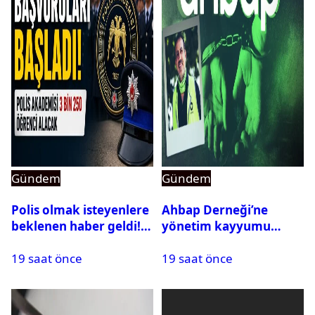
Gündem
Gündem
Polis olmak isteyenlere
Ahbap Derneği’ne
beklenen haber geldi!
yönetim kayyumu
PMYO başvuruları açıldı
atandı: Kapatma davası
19 saat önce
19 saat önce
açıldı