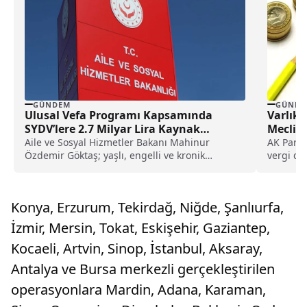
GÜNDEM
GÜNDE
Ulusal Vefa Programı Kapsamında
Varlık 
SYDV’lere 2.7 Milyar Lira Kaynak
Meclis’
Aktarıldı
Aile ve Sosyal Hizmetler Bakanı Mahinur
AK Parti
Özdemir Göktaş; yaşlı, engelli ve kronik
vergi dü
hastalığı bulunan...
Teklifte 
yapıland
yönelik ö
Konya, Erzurum, Tekirdağ, Niğde, Şanlıurfa,
İzmir, Mersin, Tokat, Eskişehir, Gaziantep,
Kocaeli, Artvin, Sinop, İstanbul, Aksaray,
Antalya ve Bursa merkezli gerçekleştirilen
operasyonlara Mardin, Adana, Karaman,