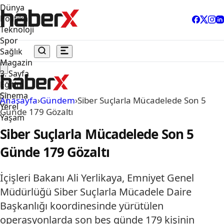
Dünya
Politika
Teknoloji
Spor
Sağlık
Magazin
3. Sayfa
Eğitim
Sinema
Anasayfa
›
Gündem
›
Siber Suçlarla Mücadelede Son 5
Yerel
Günde 179 Gözaltı
Yaşam
Siber Suçlarla Mücadelede Son 5
Günde 179 Gözaltı
İçişleri Bakanı Ali Yerlikaya, Emniyet Genel
Müdürlüğü Siber Suçlarla Mücadele Daire
Başkanlığı koordinesinde yürütülen
operasyonlarda son beş günde 179 kişinin