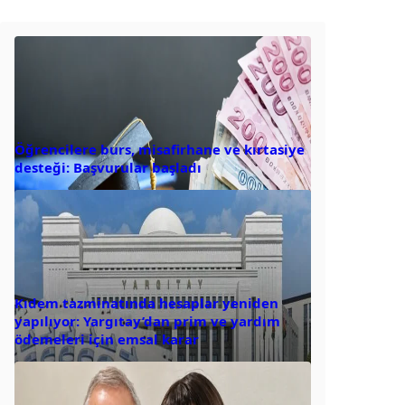
Öğrencilere burs, misafirhane ve kırtasiye
desteği: Başvurular başladı
Kıdem tazminatında hesaplar yeniden
yapılıyor: Yargıtay’dan prim ve yardım
ödemeleri için emsal karar