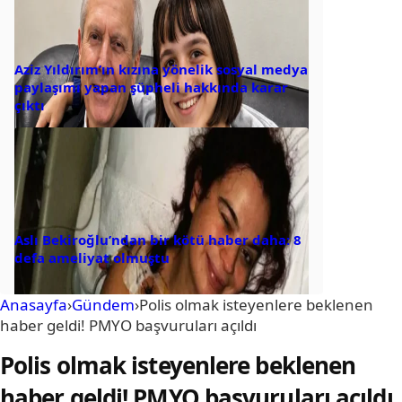
Aziz Yıldırım’ın kızına yönelik sosyal medya
paylaşımı yapan şüpheli hakkında karar
çıktı
Aslı Bekiroğlu’ndan bir kötü haber daha: 8
defa ameliyat olmuştu
Anasayfa
›
Gündem
›
Polis olmak isteyenlere beklenen
haber geldi! PMYO başvuruları açıldı
Polis olmak isteyenlere beklenen
haber geldi! PMYO başvuruları açıldı