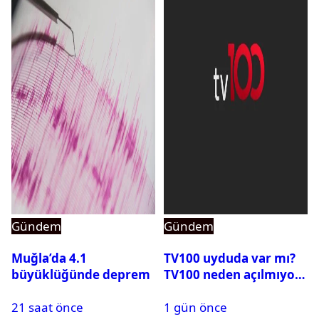
Gündem
Gündem
Muğla’da 4.1
TV100 uyduda var mı?
büyüklüğünde deprem
TV100 neden açılmıyor?
21 saat önce
1 gün önce