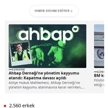
HABER DEVAM EDIYOR
GÜNDEM
GÜNDE
Ahbap Derneği’ne yönetim kayyumu
BM kuru
atandı: Kapatma davası açıldı
Filistinl
Asliye Hukuk Mahkemesi, Ahbap Derneği'ne
ettiği v
yönetim kayyumu atanmasına karar verirken,
durdurdu
İstanbul Cumhuriyet Başsavcılığı ise, derneğin
kapatılması için Asliye Hukuk Mahkemesi'ne
dava açtı.
2.560 erkek