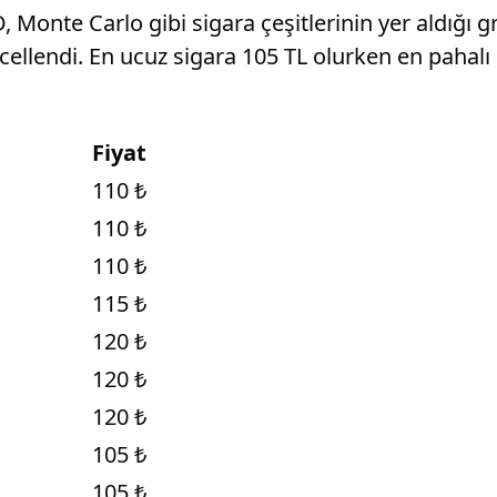
Monte Carlo gibi sigara çeşitlerinin yer aldığı gr
ellendi. En ucuz sigara 105 TL olurken en pahalı 
Fiyat
110 ₺
110 ₺
110 ₺
115 ₺
120 ₺
120 ₺
120 ₺
105 ₺
105 ₺