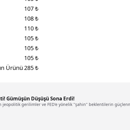
107 ₺
108 ₺
110 ₺
105 ₺
105 ₺
105 ₺
tün Ürünü
285 ₺
tti! Gümüşün Düşüşü Sona Erdi!
jeopolitik gerilimler ve FED'e yönelik "şahin" beklentilerin güçle