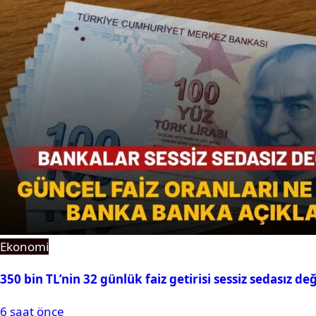
Ekonomi
350 bin TL’nin 32 günlük faiz getirisi sessiz sedasız de
6 saat önce