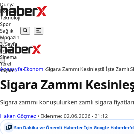
Dünya
Politika
Teknoloji
Spor
Sağlık
Magazin
3. Sayfa
Eğitim
Sinema
Yerel
Anasayfa
›
Ekonomi
›
Sigara Zammı Kesinleşti! İşte Zamlı Si
Yaşam
Sigara Zammı Kesinleşti
Sigara zammı konuşulurken zamlı sigara fiyatları 
Hakan Göçmez
•
Eklenme:
02.06.2026 - 21:12
Son Dakika ve Önemli Haberler İçin Google Haberler'de