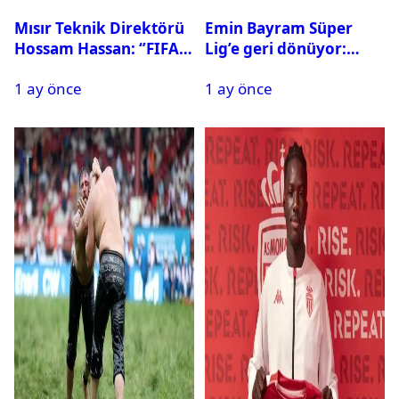
Mısır Teknik Direktörü
Emin Bayram Süper
Hossam Hassan: ‘’FIFA,
Lig’e geri dönüyor:
Messi’nin elenmesini
Galatasaray onay verdi
1 ay önce
1 ay önce
istemiyor’’