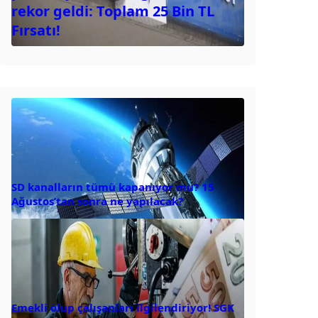
rekor geldi: Toplam 25 Bin TL
Fırsatı!
SD kanalların tümü kapanıyor mu? 15
Ağustos’tan sonra ne yapılacak?
Emekli olup çalışanları ilgilendiriyor! SGK