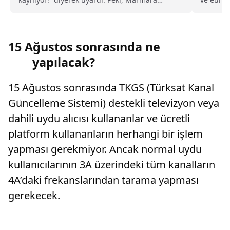
Denizi’ndeki kaynama neyi işaret ediyor, ne
şekilde..
anlama geliyor?
15 Ağustos sonrasında ne
yapılacak?
15 Ağustos sonrasında TKGS (Türksat Kanal
Güncelleme Sistemi) destekli televizyon veya
dahili uydu alıcısı kullananlar ve ücretli
platform kullananların herhangi bir işlem
yapması gerekmiyor. Ancak normal uydu
kullanıcılarının 3A üzerindeki tüm kanalların
4A’daki frekanslarından tarama yapması
gerekecek.