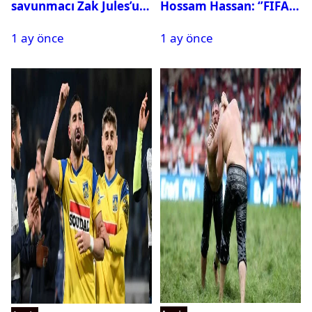
savunmacı Zak Jules’u
Hossam Hassan: ‘’FIFA,
kadrosuna kattı
Messi’nin elenmesini
1 ay önce
1 ay önce
istemiyor’’