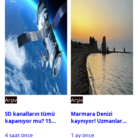
Arşiv
Arşiv
SD kanalların tümü
Marmara Denizi
kapanıyor mu? 15
kaynıyor! Uzmanlar
Ağustos’tan sonra ne
tehlikeyi işaret etti
4 saat önce
1 ay önce
yapılacak?