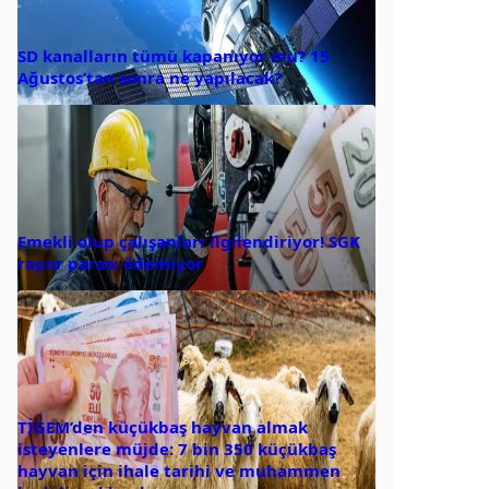
SD kanalların tümü kapanıyor mu? 15
Ağustos’tan sonra ne yapılacak?
Emekli olup çalışanları ilgilendiriyor! SGK
rapor parası ödemiyor
TİGEM’den küçükbaş hayvan almak
isteyenlere müjde: 7 bin 350 küçükbaş
hayvan için ihale tarihi ve muhammen