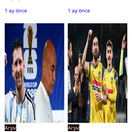
tehlikeyi işaret etti
kadrosuna kattı
1 ay önce
1 ay önce
Arşiv
Arşiv