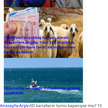
rapor parası ödemiyor
TİGEM’den küçükbaş hayvan almak
isteyenlere müjde: 7 bin 350 küçükbaş
hayvan için ihale tarihi ve muhammen
bedeli açıklandı
İstanbul’da bir ilçede daha denize girmek
yasaklandı
Anasayfa
›
Arşiv
›
SD kanalların tümü kapanıyor mu? 15