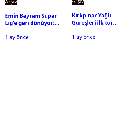
Arşiv
Arşiv
Kırkpınar Yağlı
Emin Bayram Süper
Güreşleri ilk tur
Lig’e geri dönüyor:
sonuçları açıklandı! İşte
Galatasaray onay verdi
1 ay önce
2. tura geçen
1 ay önce
pehlivanlar