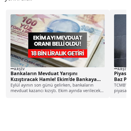
ARŞIV
ARŞIV
Bankaların Mevduat Yarışını
Piyasa 
Kızıştıracak Hamle! Ekim’de Bankaya
Baz Pu
Para Yatırana 17600 Lira Mevduat
Eylül ayının son günü gelirken, bankaların
TCMB’nin
Getirisi
mevduat kazancı kızıştı. Ekim ayında verilecek
piyasada
mevduat oranları...
beklentis