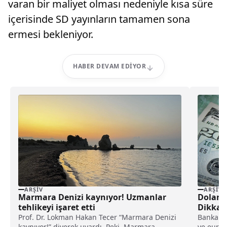
varan bir maliyet olması nedeniyle kısa süre
içerisinde SD yayınların tamamen sona
ermesi bekleniyor.
HABER DEVAM EDIYOR
ARŞIV
ARŞIV
Marmara Denizi kaynıyor! Uzmanlar
Dolar H
tehlikeyi işaret etti
Dikkat 
Prof. Dr. Lokman Hakan Tecer “Marmara Denizi
Bankalar
kaynıyor!” diyerek uyardı. Peki, Marmara
ve euro 