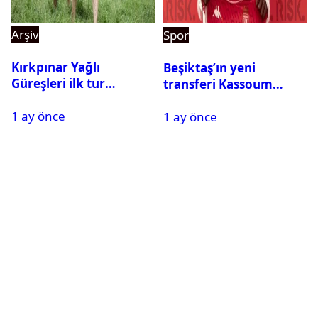
Arşiv
Spor
Kırkpınar Yağlı
Beşiktaş’ın yeni
Güreşleri ilk tur
transferi Kassoum
sonuçları açıklandı! İşte
Ouattara saat kaçta
1 ay önce
2. tura geçen
1 ay önce
gelecek? Resmi
pehlivanlar
açıklama geldi