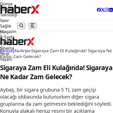
Dünya
Politika
Teknoloji
Spor
Sağlık
Magazin
3. Sayfa
Eğitim
Sinema
Anasayfa
›
Arşiv
›
Sigaraya Zam Eli Kulağında! Sigaraya Ne
Yerel
Kadar Zam Gelecek?
Yaşam
Sigaraya Zam Eli Kulağında! Sigaraya
Ne Kadar Zam Gelecek?
Aybaş, bir sigara grubuna 5 TL zam geçişi
olacağı iddiasında bulunurken diğer sigara
gruplarına da zam gelmesini beklediğini söyledi.
Konuyla alakalı henüz resmi bir açıklama