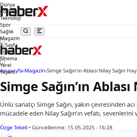
Dünya
Politika
Teknoloji
Spor
Sağlık
Magazin
3. Sayfa
Eğitim
Sinema
Yerel
Anasayfa
›
Magazin
›
Simge Sağın’ın Ablası Nilay Sağın Hay
Yaşam
Simge Sağın’ın Ablası 
Ünlü sanatçı Simge Sağın, yakın çevresinden acı bi
mücadele eden Nilay Sağın’ın vefatı, sevenlerini 
Özge Tekeli
•
Güncellenme:
15.05.2025 - 16:28