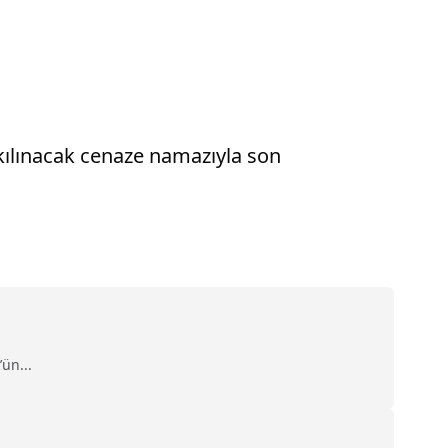
kılınacak cenaze namazıyla son
ün...