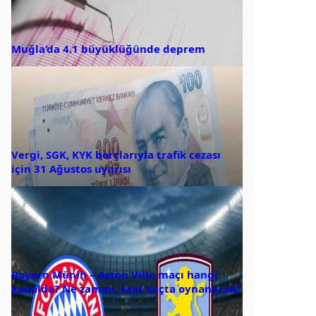
Muğla’da 4.1 büyüklüğünde deprem
Vergi, SGK, KYK borçlarıyla trafik cezası
için 31 Ağustos uyarısı
Bayern Münih – Aston Villa maçı hangi
kanalda? Ne zaman, saat kaçta oynanacak?