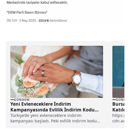
GÜNDEM
GÜNDE
Yeni Evleneceklere İndirim
Bursa B
Kampanyasında Evlilik İndirim Kodu
Katıldı
Nasıl Alınır?
Türkiye’de yeni evleneceklere indirim
https://
kampanyası başladı. Peki evlilik indirim kodu
cdn.aa.
nasıl alınır? Evlilik indirim...
AA muhab