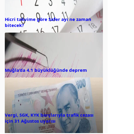
Hicri takvime göre Safer ayı ne zaman
bitecek?
Muğla’da 4.1 büyüklüğünde deprem
Vergi, SGK, KYK borçlarıyla trafik cezası
için 31 Ağustos uyarısı