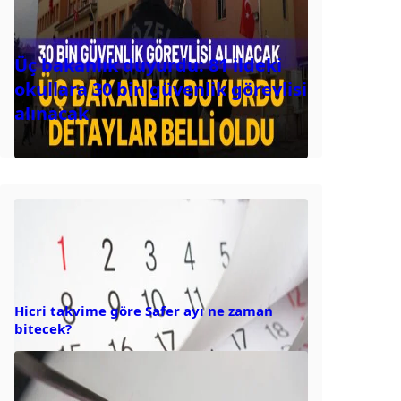
Üç bakanlık duyurdu: 81 ildeki
okullara 30 bin güvenlik görevlisi
alınacak
Hicri takvime göre Safer ayı ne zaman
bitecek?