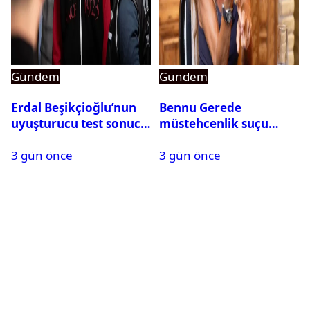
Gündem
Gündem
Erdal Beşikçioğlu’nun
Bennu Gerede
uyuşturucu test sonucu
müstehcenlik suçu
belli oldu
kapsamında gözaltına
3 gün önce
3 gün önce
alındı