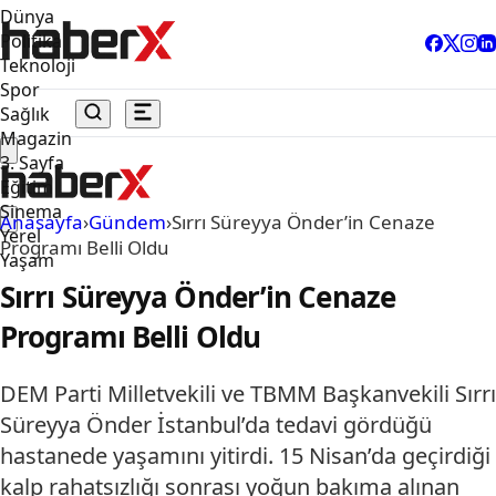
Dünya
Politika
Teknoloji
Spor
Sağlık
Magazin
3. Sayfa
Eğitim
Sinema
Anasayfa
›
Gündem
›
Sırrı Süreyya Önder’in Cenaze
Yerel
Programı Belli Oldu
Yaşam
Sırrı Süreyya Önder’in Cenaze
Programı Belli Oldu
DEM Parti Milletvekili ve TBMM Başkanvekili Sırrı
Süreyya Önder İstanbul’da tedavi gördüğü
hastanede yaşamını yitirdi. 15 Nisan’da geçirdiği
kalp rahatsızlığı sonrası yoğun bakıma alınan