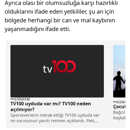
Ayrıca olası bir olumsuzluğa karşı hazırlıklı
olduklarını ifade eden yetkililer, şu an için
bölgede herhangi bir can ve mal kaybının
yaşanmadığını ifade etti.
GÜNDEM
GÜNDE
TV100 uyduda var mı? TV100 neden
Çocukl
açılmıyor?
Bağcılar
Sporseverlerin merak ettiği TV100 uyduda var
başkalar
mı sorusunun yanıtı resmen açıklandı. Peki,
karşı na
sinyal sorunu yaşayanlar ne yapacak? İşte tüm