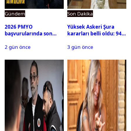
Gündem
Son Dakika
2026 PMYO
Yüksek Askeri Şura
başvurularında son
kararları belli oldu: 94
durum ne?
isim terfi etti
2 gün önce
3 gün önce