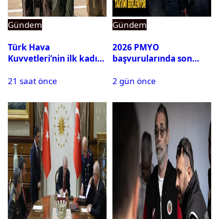
Gündem
Gündem
Türk Hava
2026 PMYO
Kuvvetleri’nin ilk kadın
başvurularında son
generali Özlem
durum ne?
21 saat önce
2 gün önce
Karapınar hakkında
dikkat çeken detay
ortaya çıktı