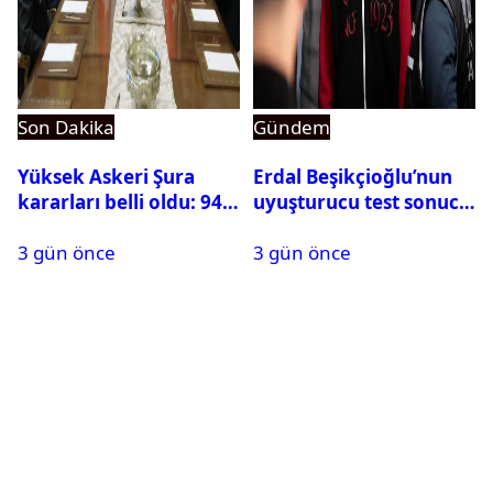
Son Dakika
Gündem
Yüksek Askeri Şura
Erdal Beşikçioğlu’nun
kararları belli oldu: 94
uyuşturucu test sonucu
isim terfi etti
belli oldu
3 gün önce
3 gün önce