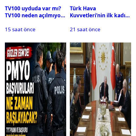
TV100 uyduda var mı?
Türk Hava
TV100 neden açılmıyor?
Kuvvetleri’nin ilk kadın
generali Özlem
15 saat önce
21 saat önce
Karapınar hakkında
dikkat çeken detay
ortaya çıktı