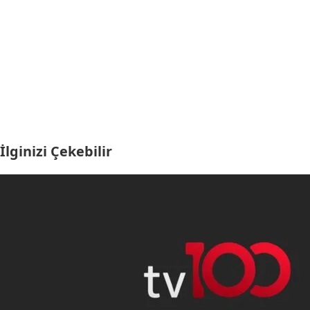
İlginizi Çekebilir