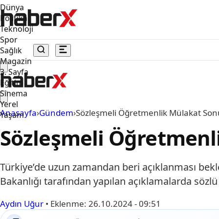
Dünya
Politika
Teknoloji
Spor
Sağlık
Magazin
3. Sayfa
Eğitim
Sinema
Yerel
Anasayfa
›
Gündem
›
Sözleşmeli Öğretmenlik Mülakat Sonuç
Yaşam
Sözleşmeli Öğretmenli
Türkiye’de uzun zamandan beri açıklanması bekle
Bakanlığı tarafından yapılan açıklamalarda sözlü 
Aydın Uğur
•
Eklenme:
26.10.2024 - 09:51