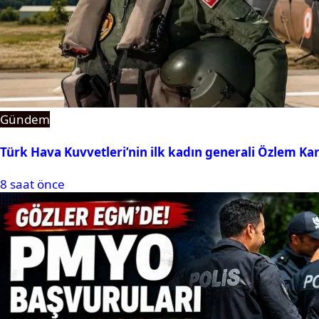
Gündem
Türk Hava Kuvvetleri’nin ilk kadın generali Özlem Ka
8 saat önce