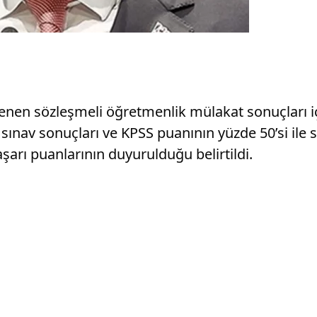
nen sözleşmeli öğretmenlik mülakat sonuçları içi
sınav sonuçları ve KPSS puanının yüzde 50’si ile 
şarı puanlarının duyurulduğu belirtildi.